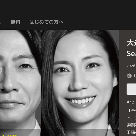
ル
無料
はじめての方へ
大
S
2026
Are
【予
ト！
道刑
田靖