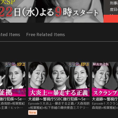
刑事
度目
Mor
Seri
ated Items
Free Related Items
大追跡～警視庁SSBC強行犯係～Season2（2026/07/29放送分）第02話
大追跡～警視庁SSBC強行犯係～Season2（2026/08/05放送分）第03話
／大森南朋×相葉雅紀
Episode3 大炎上…暴走する正義／大森南朋
Episode1 ス
ル主演！ヒットメ
×相葉雅紀×松下奈緒の痛快捜査ミステリー
森南朋×相葉雅紀
ナル脚本で描く、
第3話！足立区の公園でホームレスの男性
主演！ ヒットメ
New
ナログ刑事魂の
（きたろう）が死亡。第一発見者の小木
ル脚本で描く、最