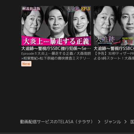
ログ刑事魂の【究極のハイブリッド捜
【究極のハイブリッド捜
査】！個性派刑事たちの2度目の夏が始ま
大スペシャルー多摩川の
るーー最年少当選を果たした“元ヤン”市
体が発見される。SSBC
長・森田一也（内博貴）が、刺殺される！
スマホのデータから…。
大追跡～警視庁SSBC強行犯係～Season2［解説放送］ 第03話
Episode3 大炎上…暴走する正義／大森南朋
【予告】30秒ティザーP
×相葉雅紀×松下奈緒の痛快捜査ミステリー
よる9時スタート！大森
第3話！足立区の公園でホームレスの男性
下奈緒 豪華トリプル主
New
（きたろう）が死亡。第一発見者の小木
ラマ！待望の≪第2幕≫
（望月歩）に疑惑が向く一方、伊垣（大森
カー・福田靖のオリジナ
南朋）と名波（相葉雅紀）は防犯カメラの
先端デジタル捜査×アナ
暗闇から謎の男を発見する。そんな中、小
極のハイブリッド捜査】
木の顔や住所までがネットに晒され、事件
の2度目の夏が始まる--
は大炎上！
動画配信サービスのTELASA（テラサ）
ジャンル