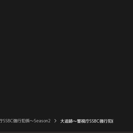
極のハイブリッド捜
【究極のハイブリッド捜査】！ ー第2話 拡
事たちの2度目の夏が始ま
大スペシャルー 多摩川の河川敷で女性の遺
を果たした“元ヤン”市
体が発見される。SSBC強行犯係が復元した
博貴）が、刺殺される！
スマホのデータから…。
SSBC強行犯係～Season2
大追跡～警視庁SSBC強行犯係～Seaso