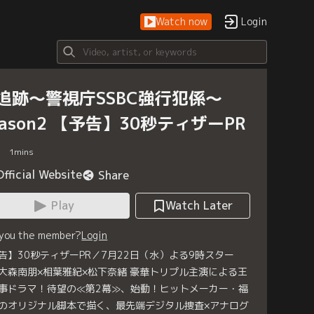
Watch now
Login
追跡～警視庁SSBC強行犯係～
eason2 【予告】30秒ティザーPR
1
mins
Official Website
Share
Play
Watch Later
 you the member?
Login
告】30秒ティザーPR／7月22日（水）よる9時スター
大森南朋×相葉雅紀×松下奈緒 豪華トリプル主演による王
事ドラマ！待望の≪第2幕≫、始動！ヒットメーカー・福
のオリジナル脚本で描く、最先端デジタル捜査×アナログ