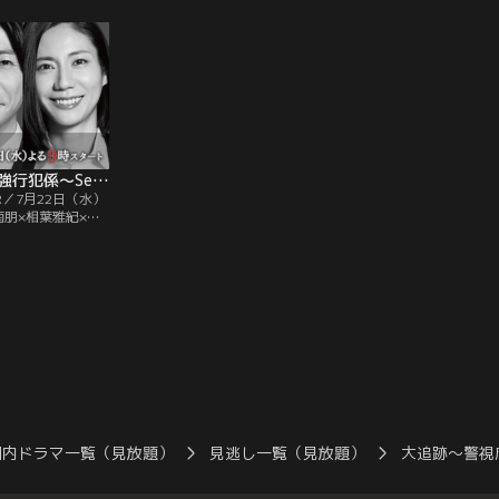
査】！ー第2話 拡
（望月歩）に疑惑が向く一方、伊垣（大森
ログ刑事魂の【究
河川敷で女性の遺
南朋）と名波（相葉雅紀）は防犯カメラの
査】！ 個性派刑
強行犯係が復元した
暗闇から謎の男を発見する。そんな中、小
るーー 最年少当選
木の顔や住所までがネットに晒され、事件
長・森田一也（内
は大炎上！
大追跡～警視庁SSBC強行犯係～Season2 【予告】30秒ティザーPR
R／7月22日（水）
南朋×相葉雅紀×松
演による王道刑事ド
、始動！ヒットメー
ル脚本で描く、最
ログ刑事魂の 【究
！個性派刑事たち
…。
国内ドラマ一覧（見放題）
見逃し一覧（見放題）
大追跡～警視庁