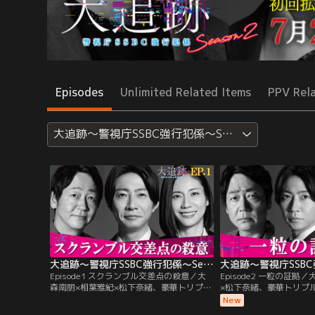
Episodes
Unlimited Related Items
PPV Rel
大追跡～警視庁SSBC強行犯係～Season2
大追跡～警視庁SSBC強行犯係～Season2（2026/07/22放送分）第01話
Episode1 スクランブル交差点の殺意／大
Episode2 一粒の証拠
森南朋×相葉雅紀×松下奈緒、豪華トリプル
×松下奈緒、豪華トリプ
主演！ヒットメーカー・福田靖のオリジナ
ーカー・福田靖のオリジ
New
ル脚本で描く、最先端デジタル捜査×アナ
最先端デジタル捜査×ア