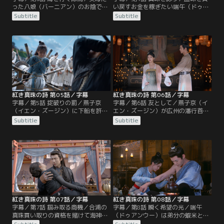
った八娘（バーニアン）のお陰で崔
い戻すお金を稼ぎたい端午（ドゥア
定（ツイ・ディン）から逃れるも海
ンウー）は廃石を利用した商売をし
Subtitle
Subtitle
に投げ出された端午（ドゥアンウ
ようと考え始める。また、死んだは
ー）はまたも張晋然（ジャン・ジン
ずの妹が韶州にいるという情報を得
ラン）のお陰で一命を取り留める。
た燕子京（イエン・ズージン）は先
その後、彼女は燕子京（イエン・ズ
に広州に行って真珠詩会を開くこと
ージン）の船に捕らわれた崔定（ツ
に。それは張晋然（ジャン・ジンラ
イ・ディン）から父親を探す手がか
ン）だけでなく崔氏の当主代理・崔
りとなる血珠を取り返そうとする
十九（ツイ・シージウ）…。
が…。
紅き真珠の詩 第05話／字幕
紅き真珠の詩 第06話／字幕
字幕／第5話 掟破りの罰／燕子京
字幕／第6話 友として／燕子京（イ
（イエン・ズージン）に下船を許さ
エン・ズージン）が広州の潘行首と
れた端午（ドゥアンウー）は廃石を
組んで真珠を買い占めていると気づ
Subtitle
Subtitle
売らせてほしいとパン従事に直談
いた崔十九（ツイ・シージウ）は、
判。一度で完売するのを条件に許可
燕子京と徐南英（シュー・ナンイ
された彼女は荷車に廃石を満載して
ン）に会って打開策を探る。一方、
街へ行くと薬舗を回る。ところが、
端午（ドゥアンウー）は珊瑚珠を売
貴重な薬材として売れるはずの廃石
れば隊商に入れると聞きつけて行動
が全く売れずどこへ行っても門前払
を開始。今度こそ競争相手である班
い。しかも詐欺師に狙われてしまう
頭・曹大（ツァオ・ダー）を出し抜
が…。
いて商売を成功させるため…。
紅き真珠の詩 第07話／字幕
紅き真珠の詩 第08話／字幕
字幕／第7話 掴み取る商機／合浦の
字幕／第8話 瞬く希望の光／端午
真珠買い取りの資格を賭けて海神祭
（ドゥアンウー）は弟分の蝦米と船
で宝の争奪戦が行われることにな
底から上層の部屋へ引っ越し、燕子