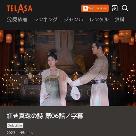
Watch now
見放題
ランキング
ジャンル
レンタル
無料
は
紅き真珠の詩 第06話／字幕
Subtitle
2023
45
mins