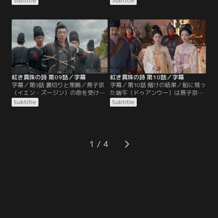
Subtitle
Subtitle
り、端午（ドゥアンウー）が燕（イ
京（イエン・ズージン）に請け合っ
エン）氏隊商の代表として出場。と
た真珠買い占めの任務を果たすべく
ころが、水中戦だったはずの試合は
馮五娘に会いに行く。一方、あらぬ
地上戦となり崔（ツイ）氏の代表が
噂から宿を追い出された張晋然（ジ
暗器で端午に襲いかかる。そこで端
ャン・ジンラン）は燕子京に掛け合
午を助けに入った燕子京（イエン・
い船内に泊まるようになる。それは
ズージン）は崔十九（ツイ・シージ
崔十九（ツイ・シージウ）が放った
ウ）に負けを認めることに。
刺客から逃れるためだった。
紅き真珠の詩 第09話／字幕
紅き真珠の詩 第10話／字幕
字幕／第9話 裏切りと策略／燕子京
字幕／第10話 賭けの結果／船に残っ
（イエン・ズージン）の命を受けた
た端午（ドゥアンウー）は燕子京
端午（ドゥアンウー）は崔十九（ツ
（イエン・ズージン）の隠し部屋の
Subtitle
Subtitle
イ・シージウ）を制して蕃商・施那
宝を売って金を作り、競売にかけら
威（シー・ナーウェイ）の真珠を買
れる隊商の財産を買い戻すことに。
い占める商談をまとめる。だが、主
そして当日、張晋然（ジャン・ジン
計の衛彦（ウェイ・イエン）は隊商
ラン）によって財産の入った箱の中
を裏切った証拠が出てきて制裁を受
身は公開されないまま競売が進めら
1
け、翌日、燕子京が衛彦の殺害容疑
れる。そこで献上品とする真珠を手
で捕縛されてしまう。
に入れようと焦った崔（ツイ）家
の…。