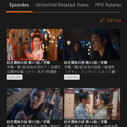
Episodes
Unlimited Related Items
PPV Related I
Sorting
紅き真珠の詩 第01話／字幕
紅き真珠の詩 第02話／字幕
字幕／第1話 自由を求めて／合浦で
字幕／第2話 形見の血珠／張晋然
は揚州の崔（ツイ）氏が3年連続で
（ジャン・ジンラン）によって窮地
皇室に真珠を献上。その裏では珠奴
を救われ奴隷の身分から解放される
Subtitle
Subtitle
と呼ばれる奴婢が命懸けで海に潜り
ことになった端午（ドゥアンウ
苛烈な生活を強いられていた。ある
ー）。彼女は彼に頼まれて採取場を
日、崔氏の採取場に昭武康国の豪
案内すると行商人になりたいと夢を
商・燕子京（イエン・ズージン）と
語る。一方、張晋然が皇帝から信頼
謎めいた書生・張晋然（ジャン・ジ
される郢（えい）王の義弟だと見抜
ンラン）が現れ崔定（ツイ・ディ
いた燕子京（イエン・ズージン）。
ン）が開催する真珠の競売会に参加
彼は張晋然を自分の復讐計画に利用
する。
することにして…。
紅き真珠の詩 第03話／字幕
紅き真珠の詩 第04話／字幕
字幕／第3話 海を行く隊商／実母だ
字幕／第4話 真珠を詠う／血珠を買