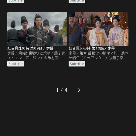
Subtitle
Subtitle
り、端午（ドゥアンウー）が燕（イ
京（イエン・ズージン）に請け合っ
エン）氏隊商の代表として出場。と
た真珠買い占めの任務を果たすべく
ころが、水中戦だったはずの試合は
馮五娘に会いに行く。一方、あらぬ
地上戦となり崔（ツイ）氏の代表が
噂から宿を追い出された張晋然（ジ
暗器で端午に襲いかかる。そこで端
ャン・ジンラン）は燕子京に掛け合
午を助けに入った燕子京（イエン・
い船内に泊まるようになる。それは
ズージン）は崔十九（ツイ・シージ
崔十九（ツイ・シージウ）が放った
ウ）に負けを認めることに。
刺客から逃れるためだった。
紅き真珠の詩 第09話／字幕
紅き真珠の詩 第10話／字幕
字幕／第9話 裏切りと策略／燕子京
字幕／第10話 賭けの結果／船に残っ
（イエン・ズージン）の命を受けた
た端午（ドゥアンウー）は燕子京
端午（ドゥアンウー）は崔十九（ツ
（イエン・ズージン）の隠し部屋の
Subtitle
Subtitle
イ・シージウ）を制して蕃商・施那
宝を売って金を作り、競売にかけら
威（シー・ナーウェイ）の真珠を買
れる隊商の財産を買い戻すことに。
い占める商談をまとめる。だが、主
そして当日、張晋然（ジャン・ジン
計の衛彦（ウェイ・イエン）は隊商
ラン）によって財産の入った箱の中
を裏切った証拠が出てきて制裁を受
身は公開されないまま競売が進めら
1
け、翌日、燕子京が衛彦の殺害容疑
れる。そこで献上品とする真珠を手
で捕縛されてしまう。
に入れようと焦った崔（ツイ）家
の…。