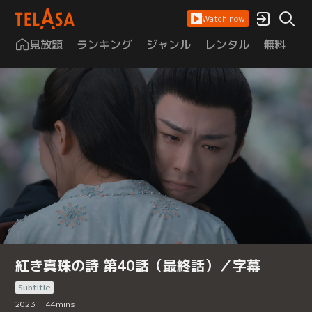
Watch now
見放題
ランキング
ジャンル
レンタル
無料
は
紅き真珠の詩 第40話（最終話）／字幕
Subtitle
2023
44
mins