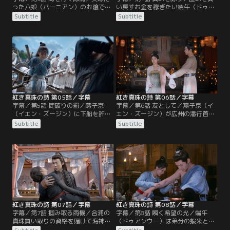
った八娘（バーニアン）のお陰で崔
い戻すお金を稼ぎたい端午（ドゥア
定（ツイ・ディン）から逃れるも海
ンウー）は廃石を利用した商売をし
Subtitle
Subtitle
に投げ出された端午（ドゥアンウ
ようと考え始める。また、死んだは
ー）はまたも張晋然（ジャン・ジン
ずの妹が韶州にいるという情報を得
ラン）のお陰で一命を取り留める。
た燕子京（イエン・ズージン）は先
その後、彼女は燕子京（イエン・ズ
に広州に行って真珠詩会を開くこと
ージン）の船に捕らわれた崔定（ツ
に。それは張晋然（ジャン・ジンラ
イ・ディン）から父親を探す手がか
ン）だけでなく崔氏の当主代理・崔
りとなる血珠を取り返そうとする
十九（ツイ・シージウ）…。
が…。
紅き真珠の詩 第05話／字幕
紅き真珠の詩 第06話／字幕
字幕／第5話 掟破りの罰／燕子京
字幕／第6話 友として／燕子京（イ
（イエン・ズージン）に下船を許さ
エン・ズージン）が広州の潘行首と
れた端午（ドゥアンウー）は廃石を
組んで真珠を買い占めていると気づ
Subtitle
Subtitle
売らせてほしいとパン従事に直談
いた崔十九（ツイ・シージウ）は、
判。一度で完売するのを条件に許可
燕子京と徐南英（シュー・ナンイ
された彼女は荷車に廃石を満載して
ン）に会って打開策を探る。一方、
街へ行くと薬舗を回る。ところが、
端午（ドゥアンウー）は珊瑚珠を売
貴重な薬材として売れるはずの廃石
れば隊商に入れると聞きつけて行動
が全く売れずどこへ行っても門前払
を開始。今度こそ競争相手である班
い。しかも詐欺師に狙われてしまう
頭・曹大（ツァオ・ダー）を出し抜
が…。
いて商売を成功させるため…。
紅き真珠の詩 第07話／字幕
紅き真珠の詩 第08話／字幕
字幕／第7話 掴み取る商機／合浦の
字幕／第8話 瞬く希望の光／端午
真珠買い取りの資格を賭けて海神祭
（ドゥアンウー）は弟分の蝦米と船
で宝の争奪戦が行われることにな
底から上層の部屋へ引っ越し、燕子