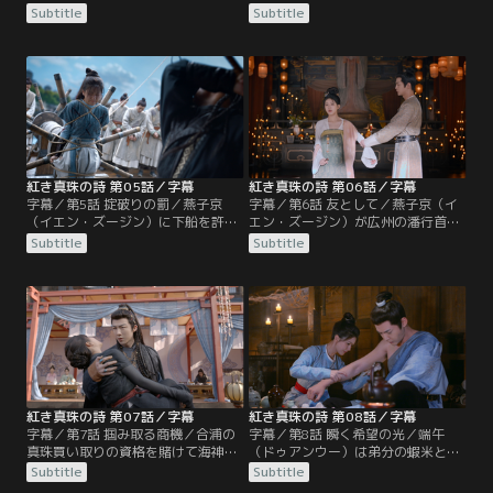
定（ツイ・ディン）から逃れるも海
ンウー）は廃石を利用した商売をし
Subtitle
Subtitle
に投げ出された端午（ドゥアンウ
ようと考え始める。また、死んだは
ー）はまたも張晋然（ジャン・ジン
ずの妹が韶州にいるという情報を得
ラン）のお陰で一命を取り留める。
た燕子京（イエン・ズージン）は先
その後、彼女は燕子京（イエン・ズ
に広州に行って真珠詩会を開くこと
ージン）の船に捕らわれた崔定（ツ
に。それは張晋然（ジャン・ジンラ
イ・ディン）から父親を探す手がか
ン）だけでなく崔氏の当主代理・崔
りとなる血珠を取り返そうとする
十九（ツイ・シージウ）…。
が…。
紅き真珠の詩 第05話／字幕
紅き真珠の詩 第06話／字幕
字幕／第5話 掟破りの罰／燕子京
字幕／第6話 友として／燕子京（イ
（イエン・ズージン）に下船を許さ
エン・ズージン）が広州の潘行首と
れた端午（ドゥアンウー）は廃石を
組んで真珠を買い占めていると気づ
Subtitle
Subtitle
売らせてほしいとパン従事に直談
いた崔十九（ツイ・シージウ）は、
判。一度で完売するのを条件に許可
燕子京と徐南英（シュー・ナンイ
された彼女は荷車に廃石を満載して
ン）に会って打開策を探る。一方、
街へ行くと薬舗を回る。ところが、
端午（ドゥアンウー）は珊瑚珠を売
貴重な薬材として売れるはずの廃石
れば隊商に入れると聞きつけて行動
が全く売れずどこへ行っても門前払
を開始。今度こそ競争相手である班
い。しかも詐欺師に狙われてしまう
頭・曹大（ツァオ・ダー）を出し抜
が…。
いて商売を成功させるため…。
紅き真珠の詩 第07話／字幕
紅き真珠の詩 第08話／字幕
字幕／第7話 掴み取る商機／合浦の
字幕／第8話 瞬く希望の光／端午
真珠買い取りの資格を賭けて海神祭
（ドゥアンウー）は弟分の蝦米と船
で宝の争奪戦が行われることにな
底から上層の部屋へ引っ越し、燕子
Subtitle
Subtitle
り、端午（ドゥアンウー）が燕（イ
京（イエン・ズージン）に請け合っ