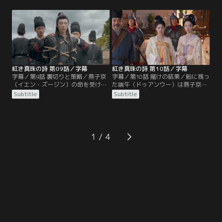
エン）氏隊商の代表として出場。と
た真珠買い占めの任務を果たすべく
ころが、水中戦だったはずの試合は
馮五娘に会いに行く。一方、あらぬ
地上戦となり崔（ツイ）氏の代表が
噂から宿を追い出された張晋然（ジ
暗器で端午に襲いかかる。そこで端
ャン・ジンラン）は燕子京に掛け合
午を助けに入った燕子京（イエン・
い船内に泊まるようになる。それは
ズージン）は崔十九（ツイ・シージ
崔十九（ツイ・シージウ）が放った
ウ）に負けを認めることに。
刺客から逃れるためだった。
紅き真珠の詩 第09話／字幕
紅き真珠の詩 第10話／字幕
字幕／第9話 裏切りと策略／燕子京
字幕／第10話 賭けの結果／船に残っ
（イエン・ズージン）の命を受けた
た端午（ドゥアンウー）は燕子京
端午（ドゥアンウー）は崔十九（ツ
（イエン・ズージン）の隠し部屋の
Subtitle
Subtitle
イ・シージウ）を制して蕃商・施那
宝を売って金を作り、競売にかけら
威（シー・ナーウェイ）の真珠を買
れる隊商の財産を買い戻すことに。
い占める商談をまとめる。だが、主
そして当日、張晋然（ジャン・ジン
計の衛彦（ウェイ・イエン）は隊商
ラン）によって財産の入った箱の中
を裏切った証拠が出てきて制裁を受
身は公開されないまま競売が進めら
1
け、翌日、燕子京が衛彦の殺害容疑
れる。そこで献上品とする真珠を手
で捕縛されてしまう。
に入れようと焦った崔（ツイ）家
の…。