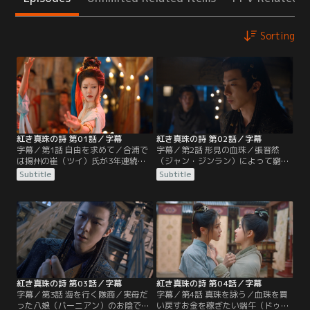
Sorting
紅き真珠の詩 第01話／字幕
紅き真珠の詩 第02話／字幕
字幕／第1話 自由を求めて／合浦で
字幕／第2話 形見の血珠／張晋然
は揚州の崔（ツイ）氏が3年連続で
（ジャン・ジンラン）によって窮地
皇室に真珠を献上。その裏では珠奴
を救われ奴隷の身分から解放される
Subtitle
Subtitle
と呼ばれる奴婢が命懸けで海に潜り
ことになった端午（ドゥアンウ
苛烈な生活を強いられていた。ある
ー）。彼女は彼に頼まれて採取場を
日、崔氏の採取場に昭武康国の豪
案内すると行商人になりたいと夢を
商・燕子京（イエン・ズージン）と
語る。一方、張晋然が皇帝から信頼
謎めいた書生・張晋然（ジャン・ジ
される郢（えい）王の義弟だと見抜
ンラン）が現れ崔定（ツイ・ディ
いた燕子京（イエン・ズージン）。
ン）が開催する真珠の競売会に参加
彼は張晋然を自分の復讐計画に利用
する。
することにして…。
紅き真珠の詩 第03話／字幕
紅き真珠の詩 第04話／字幕
字幕／第3話 海を行く隊商／実母だ
字幕／第4話 真珠を詠う／血珠を買
った八娘（バーニアン）のお陰で崔
い戻すお金を稼ぎたい端午（ドゥア