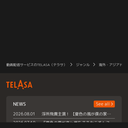
動画配信サービスのTELASA（テラサ）
ジャンル
海外・アジアドラ
NEWS
See all
2026.08.01
浮所飛貴主演！ 【夏色の風が僕の家にやってきた】 本日よりテラサで独占配信スタート！
2026.07.18
『夏色の雲が恋と嵐をまきおこす』スペシャルメイキング 【Part1】2026年７月18日（土）23時30分～配信スタート！話題のシーンの裏側を大公開！豪華キャスト大集合！ 『武宮家 真夏の家族会議』開催！