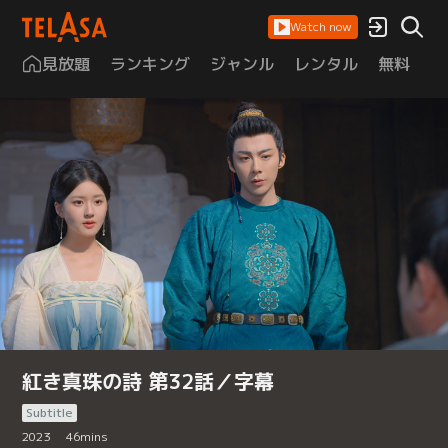
Watch now
見放題
ランキング
ジャンル
レンタル
無料
は
紅き真珠の詩 第32話／字幕
Subtitle
2023
46
mins