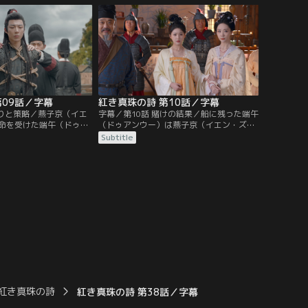
真珠詩会を開くことに。
街へ行くと薬舗を回る。ところが、貴重な
ャン・ジンラン）だけで
薬材として売れるはずの廃石が全く売れず
理・崔十九（ツイ・シー
どこへ行っても門前払い。しかも詐欺師に
狙われてしまうが…。
第09話／字幕
紅き真珠の詩 第10話／字幕
切りと策略／燕子京（イエ
字幕／第10話 賭けの結果／船に残った端午
命を受けた端午（ドゥア
（ドゥアンウー）は燕子京（イエン・ズー
（ツイ・シージウ）を制
ジン）の隠し部屋の宝を売って金を作り、
Subtitle
（シー・ナーウェイ）の
競売にかけられる隊商の財産を買い戻すこ
商談をまとめる。だが、
とに。そして当日、張晋然（ジャン・ジン
イ・イエン）は隊商を裏
ラン）によって財産の入った箱の中身は公
きて制裁を受け、翌日、
開されないまま競売が進められる。そこで
害容疑で捕縛されてしま
献上品とする真珠を手に入れようと焦った
崔（ツイ）家の…。
紅き真珠の詩
紅き真珠の詩 第38話／字幕