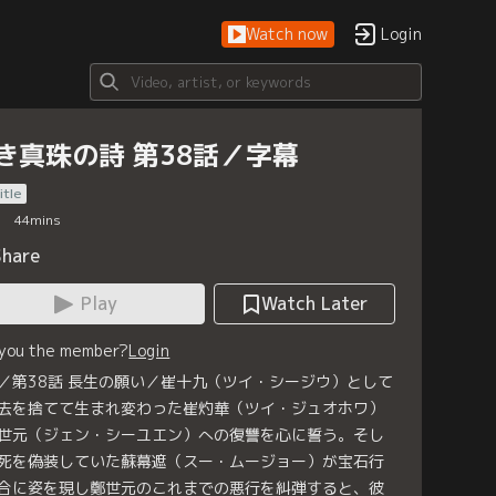
Watch now
Login
き真珠の詩 第38話／字幕
itle
44
mins
Share
Play
Watch Later
 you the member?
Login
／第38話 長生の願い／崔十九（ツイ・シージウ）として
去を捨てて生まれ変わった崔灼華（ツイ・ジュオホワ）
世元（ジェン・シーユエン）への復讐を心に誓う。そし
死を偽装していた蘇幕遮（スー・ムージョー）が宝石行
合に姿を現し鄭世元のこれまでの悪行を糾弾すると、彼