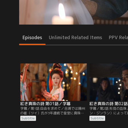
Episodes
Unlimited Related Items
PPV Rel
紅き真珠の詩 第01話／字幕
紅き真珠の詩 第02
字幕／第1話 自由を求めて／合浦では揚州
字幕／第2話 形見の血
の崔（ツイ）氏が3年連続で皇室に真珠を
ン・ジンラン）によって
献上。その裏では珠奴と呼ばれる奴婢が命
の身分から解放されるこ
Subtitle
Subtitle
懸けで海に潜り苛烈な生活を強いられてい
（ドゥアンウー）。彼女
た。ある日、崔氏の採取場に昭武康国の豪
取場を案内すると行商人