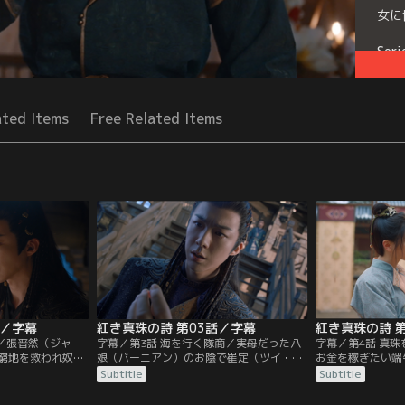
女に
Seri
ated Items
Free Related Items
話／字幕
紅き真珠の詩 第03話／字幕
紅き真珠の詩 
珠／張晋然（ジャ
字幕／第3話 海を行く隊商／実母だった八
字幕／第4話 真
窮地を救われ奴隷
娘（バーニアン）のお陰で崔定（ツイ・デ
お金を稼ぎたい端
とになった端午
ィン）から逃れるも海に投げ出された端午
石を利用した商売
Subtitle
Subtitle
は彼に頼まれて採
（ドゥアンウー）はまたも張晋然（ジャ
また、死んだはず
になりたいと夢を
ン・ジンラン）のお陰で一命を取り留め
情報を得た燕子京