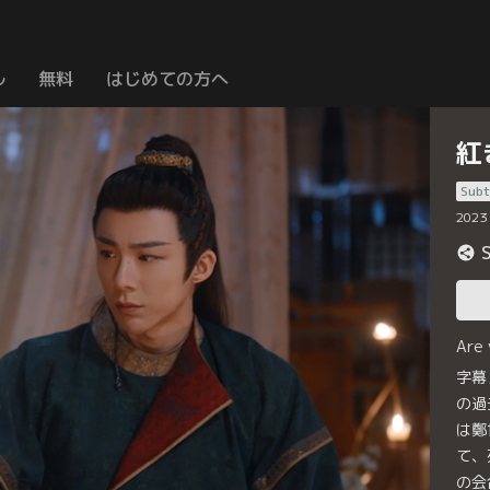
ル
無料
はじめての方へ
紅
Subt
2023
Are
字幕
の過
は鄭
て、
の会