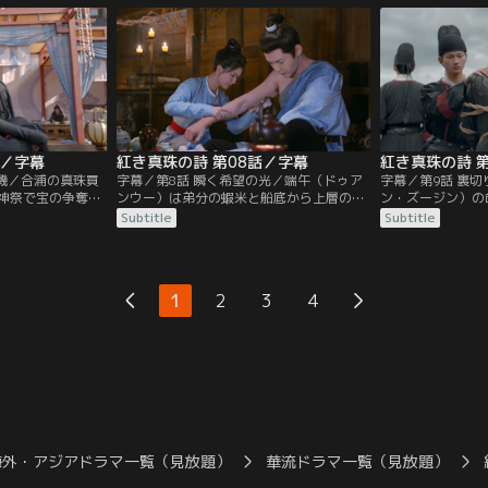
帝から信頼される
る。その後、彼女は燕子京（イエン・ズー
先に広州に行って
見抜いた燕子京
ジン）の船に捕らわれた崔定（ツイ・ディ
それは張晋然（ジ
彼は張晋然を自分
ン）から父親を探す手がかりとなる血珠を
なく崔氏の当主代
とにして…。
取り返そうとするが…。
ジウ）…。
話／字幕
紅き真珠の詩 第08話／字幕
紅き真珠の詩 
商機／合浦の真珠買
字幕／第8話 瞬く希望の光／端午（ドゥア
字幕／第9話 裏
神祭で宝の争奪戦
ンウー）は弟分の蝦米と船底から上層の部
ン・ズージン）の
端午（ドゥアンウ
屋へ引っ越し、燕子京（イエン・ズージ
ンウー）は崔十九
Subtitle
Subtitle
商の代表として出
ン）に請け合った真珠買い占めの任務を果
して蕃商・施那威
ったはずの試合は
たすべく馮五娘に会いに行く。一方、あら
真珠を買い占める
氏の代表が暗器で
ぬ噂から宿を追い出された張晋然（ジャ
主計の衛彦（ウェ
で端午を助けに入
ン・ジンラン）は燕子京に掛け合い船内に
切った証拠が出て
1
2
3
4
ージン）は崔十九
泊まるようになる。それは崔十九（ツイ・
燕子京が衛彦の殺
けを認めること
シージウ）が放った刺客から逃れるためだ
う。
った。
海外・アジアドラマ一覧（見放題）
華流ドラマ一覧（見放題）