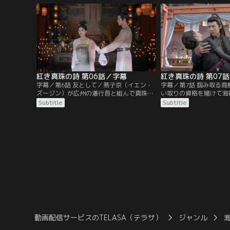
商・燕子京（イエン・ズージン）と謎めい
語る。一方、張晋然が皇
た書生・張晋然（ジャン・ジンラン）が現
郢（えい）王の義弟だと
れ崔定（ツイ・ディン）が開催する真珠の
（イエン・ズージン）。
競売会に参加する。
の復讐計画に利用するこ
紅き真珠の詩 第06話／字幕
紅き真珠の詩 第07
字幕／第6話 友として／燕子京（イエン・
字幕／第7話 掴み取る
ズージン）が広州の潘行首と組んで真珠を
い取りの資格を賭けて海
買い占めていると気づいた崔十九（ツイ・
が行われることになり、
Subtitle
Subtitle
シージウ）は、燕子京と徐南英（シュー・
ー）が燕（イエン）氏隊
ナンイン）に会って打開策を探る。一方、
場。ところが、水中戦だ
端午（ドゥアンウー）は珊瑚珠を売れば隊
地上戦となり崔（ツイ）
商に入れると聞きつけて行動を開始。今度
端午に襲いかかる。そこ
こそ競争相手である班頭・曹大（ツァオ・
った燕子京（イエン・ズ
ダー）を出し抜いて商売を成功させるた
（ツイ・シージウ）に負
め…。
に。
動画配信サービスのTELASA（テラサ）
ジャンル