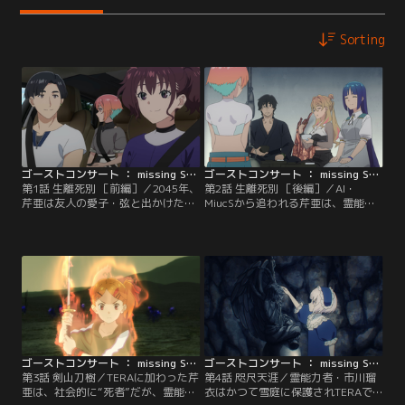
Sorting
ゴーストコンサート ： missing Songs 第01話
ゴーストコンサート ： missing Songs 第02話
第1話 生離死別 ［前編］／2045年、
第2話 生離死別 ［後編］／AI・
芹亜は友人の愛子・弦と出かけた先
MiucSから追われる芹亜は、霊能力
で、歌声を耳にする。人間には禁じ
者集団・TERAで匿われることにな
られている歌--その主は、偉人・ク
った。自由に歌える状況に安堵する
レオパトラのゴーストだった。ゴー
芹亜に、雪庭は人間とゴースト、こ
ストに憑依されてしまった芹亜。ゴ
の世と隣り合う”彷霊界”について伝
ーストの業に飲まれた彼女に、西園
える。そして、クレオパトラとの鎮
寺楓と僧侶・雪庭が相対する。
魂歌について問われ、芹亜は--。
ゴーストコンサート ： missing Songs 第03話
ゴーストコンサート ： missing Songs 第04話
第3話 剣山刀樹／TERAに加わった芹
第4話 咫尺天涯／霊能力者・市川瑠
亜は、社会的に“死者”だが、霊能力
衣はかつて雪庭に保護されTERAで