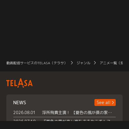
動画配信サービスのTELASA（テラサ）
ジャンル
アニメ一覧（見放
NEWS
See all
2026.08.01
浮所飛貴主演！ 【夏色の風が僕の家にやってきた】 本日よりテラサで独占配信スタート！
2026.07.18
『夏色の雲が恋と嵐をまきおこす』スペシャルメイキング 【Part1】2026年７月18日（土）23時30分～配信スタート！話題のシーンの裏側を大公開！豪華キャスト大集合！ 『武宮家 真夏の家族会議』開催！