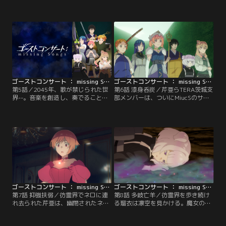
者としてその存在を認められること
暮らすようになった。芹亜のように
になった。雪庭が攻略を目指す次の
歌えるようになりたいという瑠衣の
場所は、剣豪の霊が強固に守護する
願いに、TERAでの活動に精が出る
彷霊界の一角。その剣技に、一度撤
芹亜。そんな二人が攻略に向かった
退を余儀なくされた朱莉だった
のは、しきたりの厳しい彷霊界の江
が……。
戸城・大奥で……。
ゴーストコンサート ： missing Songs 第05話
ゴーストコンサート ： missing Songs 第06話
第5話／2045年、歌が禁じられた世
第6話 漆身呑炭／芹亜らTERA茨城支
界--。音楽を創造し、奏でることは
部メンバーは、ついにMiucSのサー
人間の代わりに音楽アプリ
バが存在する彷霊界の一角へ侵攻を
≪MiucS≫がその全てを担ってい
開始した。だが都城を模したその領
た。少女・相葉芹亜は友人たちと出
域は、彷霊界とは思えないほど穏や
かけた先で、禁じられているはずの
かだった。霊たちの生活する様子に
歌声を耳にする。歌声の先で芹亜が
呆気に取られていたところ、芹亜た
目にしたのは、一人のゴーストだっ
ちは敵の急襲を受ける。
た。この世の外から顕れた偉人--“グ
レートゴースト”。
ゴーストコンサート ： missing Songs 第07話
ゴーストコンサート ： missing Songs 第08話
第7話 抑強扶弱／彷霊界でネロに連
第8話 多岐亡羊／彷霊界を歩き続け
れ去られた芹亜は、幽閉されたネロ
る瑠衣は凛空を見かける。魔女のゴ
城でゴースト・千葉佐那と出会う。
ースト・マリとサバトへ参加する凛
一方、楓は力を消耗しながらも、何
空は、TERAメンバーの元に戻る様