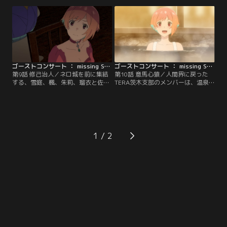
とか人間界に帰還。楓を迎えたのは
子はない。瑠衣は凛空を取り戻すべ
葉哲と、父である西園寺勉だった。
く、歌を頼りに芹亜や他のメンバー
勉は楓の様子に、少しずつ違和感を
の元へと向かう。一方、ネロ城では
感じ始める。
祭りの準備が着々と進んでいた。
ゴーストコンサート ： missing Songs 第09話
ゴーストコンサート ： missing Songs 第10話
第9話 修己治人／ネロ城を前に集結
第10話 意馬心猿／人間界に戻った
する、雪庭、楓、朱莉、瑠衣と佐
TERA茨木支部のメンバーは、温泉
那、一ノ宮万平。佐那の手引きで、
地でつかの間の休息を得る。一方、
芹亜の歌唱と同時に奪還作戦を開始
雪庭は西園寺勉と面会。妻・零歌が
するはずだった。だが、ネロが勝手
オデッセウスにより殺害されたと知
に歌い始めたことで城内は混乱。想
る。勉が語ったのは、MiucSの進化
定外の状況に、それぞれの思惑が交
とオデッセウスの本当の狙いだっ
錯し始める。
た。
1