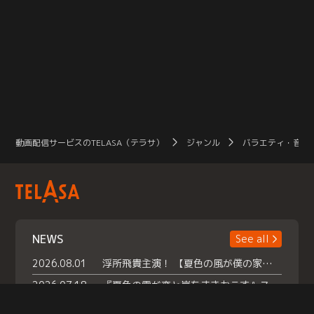
動画配信サービスのTELASA（テラサ）
ジャンル
バラエティ・音楽
NEWS
See all
2026.08.01
浮所飛貴主演！ 【夏色の風が僕の家にやってきた】 本日よりテラサで独占配信スタート！
2026.07.18
『夏色の雲が恋と嵐をまきおこす』スペシャルメイキング 【Part1】2026年７月18日（土）23時30分～配信スタート！話題のシーンの裏側を大公開！豪華キャスト大集合！ 『武宮家 真夏の家族会議』開催！
2026.07.15
救命医・遥（今田）の《心揺さぶる過去》や、 麻酔科医・権野（船越英一郎）の《謎多きプライベート》など… 《知られざるエピソード》を独占配信！