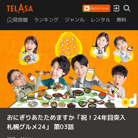
Watch now
見放題
ランキング
ジャンル
レンタル
無料
は
おにぎりあたためますか「祝！24年目突入
札幌グルメ24」 第03話