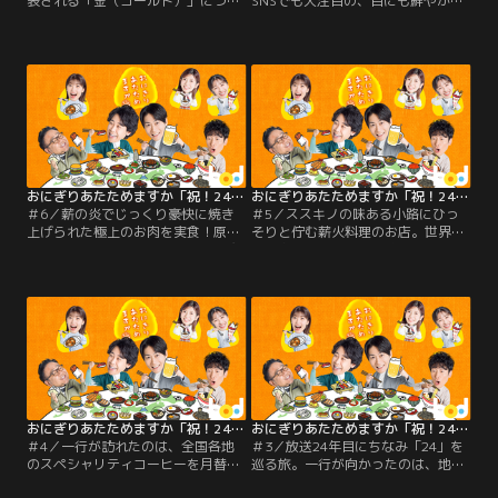
表される「金（ゴールド）」につい
SNSでも大注目の、目にも鮮やかな
て学ぶため、札幌三越本館へ。まば
「虹色のラテ」が登場します！続い
ゆい工芸品の美しさはもちろん、資
て一行は、札幌新道から一歩入った
産形成の面からもいま大きな注目を
東区伏古の住宅街に佇む人気カレー
集める金の世界。目の前に並ぶ豪華
店へ。無水カレーに、豊富に用意さ
な輝きを前に、一行は一体どんなリ
れたトッピングを自分好みに混ぜ合
アクションを見せるのか！？
わせることで、そのメニューの可能
性はまさに無限大！
おにぎりあたためますか「祝！24年目突入 札幌グルメ24」 第06話
おにぎりあたためますか「祝！24年目突入 札幌グルメ24」 第05話
＃6／薪の炎でじっくり豪快に焼き
＃5／ススキノの味ある小路にひっ
上げられた極上のお肉を実食！原始
そりと佇む薪火料理のお店。世界的
的ながら計算され尽くした薪火の魔
に再注目されている原始的かつ最先
術、そのお味は！？そして、お腹を
端の調理法“薪火（まきび）”を操る
満たした一行は、南6条西24丁目の
のは、なんと25歳の若き女性店長！
バス停から住宅街へと進んだ先にひ
衝撃の仕入れに、そのクオリティと
っそりと佇む、ワインと小料理のお
職人技に早くも脱帽！？いつもなら
店を訪れます。
「とりあえずお酒！」と大盛り上が
りするシチュエーションですが、今
回は何やら勝手が違うようで……？
おにぎりあたためますか「祝！24年目突入 札幌グルメ24」 第04話
おにぎりあたためますか「祝！24年目突入 札幌グルメ24」 第03話
＃4／一行が訪れたのは、全国各地
＃3／放送24年目にちなみ「24」を
のスペシャリティコーヒーを月替わ
巡る旅。一行が向かったのは、地下
りで楽しめる体験型カフェ。店主が
鉄北24条駅から徒歩1分の「ラーメ