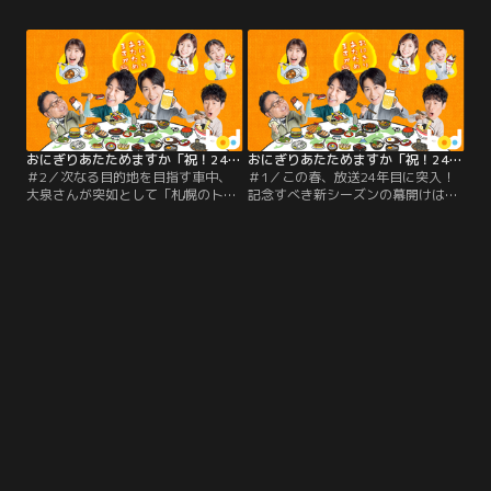
語るコーヒーへの情熱と、こだわり
ン店」。ここで提供されるのは、な
抜かれた「リレー」の全貌とは？コ
んと注文を受けてから麺を切り出す
ーヒーで一息ついた後に向かったの
という、こだわり尽くしの1杯！
は、なんと番組と”同い年”の「JRタ
ワー展望室」！ともに24年目を迎え
た運命の場所を訪れ、あらためてこ
れまでの歩みを振り返ります。
おにぎりあたためますか「祝！24年目突入 札幌グルメ24」 第02話
おにぎりあたためますか「祝！24年目突入 札幌グルメ24」 第01話
＃2／次なる目的地を目指す車中、
＃1／この春、放送24年目に突入！
大泉さんが突如として「札幌のトワ
記念すべき新シーズンの幕開けは、
イライトゾーン」について語り出
札幌で見つけた「24」にまつわる絶
す！？「突然オレは……」と語られ
品グルメを巡ります。一行が訪れた
る、驚きの事実に一同爆笑！大泉節
のは、西屯田通に店を構えるジンギ
が炸裂する、予測不能のトーク展開
スカン専門店。独自の熟成法で旨み
は必見です！
を最大限に引き出したお肉が評判の
名店です。氷河の地でハーブを食べ
て育った希少な「アイスランドマト
ン」をはじめ、見たこともない部位
の数々に豚一家も釘付け！