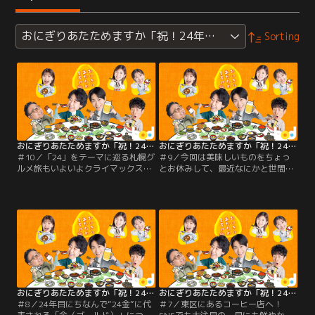
おにぎりあたためますか「祝！24年目突入 札幌グルメ24
Sorting
おにぎりあたためますか「祝！24年目突入 札幌グルメ24」 第10話
おにぎりあたためますか「祝！24年目突入 札幌グルメ24」 第09話
＃10／「24」をテーマに巡る札幌グ
＃9／今回は美味しいものをちょっ
ルメ旅もいよいよクライマックス
とお休みして、最近なにかと世間を
へ！90分食べ放題の香ばしいお餅や
賑わせている24金、つまりゴールド
特製スイーツを前に、大泉さんも
について学ぶ大人のレクリエーショ
「やだ楽しいこれ～～」と完全に少
ンへ！金の世界を堪能する一方で、
年の心にプレイバック！？そして最
車内では大泉さんが「最近ハマって
後を飾るのは、増毛町の水産加工会
いる、とあるコト」について熱弁を
社が経営する、獲れたて鮮魚が自慢
振るい始めます。何気なく始まった
の超人気店へ！
プライベートトークですが、その熱
量が高まれば高まるほど、戸次さん
の表情は冷ややかになり……。
おにぎりあたためますか「祝！24年目突入 札幌グルメ24」 第08話
おにぎりあたためますか「祝！24年目突入 札幌グルメ24」 第07話
＃8／24年目にちなんで“24金”に代
＃7／東区にあるコーヒー店へ！