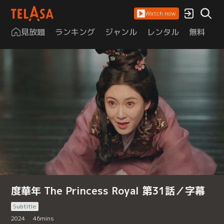
Watch now
見放題
ランキング
ジャンル
レンタル
無料
は
度華年 The Princess Royal 第31話／字幕
Subtitle
2024
46
mins