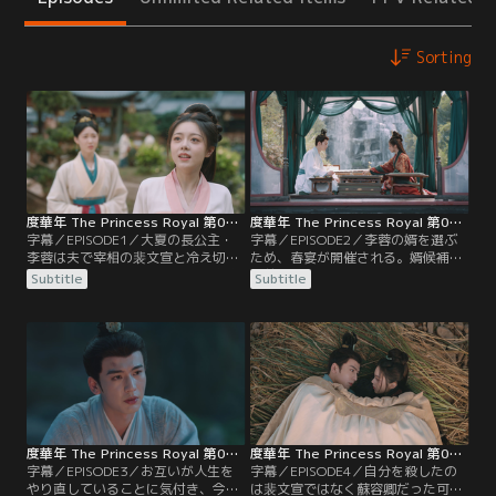
Sorting
度華年 The Princess Royal 第01話／字幕
度華年 The Princess Royal 第02話／字幕
字幕／EPISODE1／大夏の長公主・
字幕／EPISODE2／李蓉の婿を選ぶ
李蓉は夫で宰相の裴文宣と冷え切っ
ため、春宴が開催される。婿候補に
た関係が続いていた。ある夜、皇帝
は前の人生と同じように裴文宣が入
Subtitle
Subtitle
が病に伏せる中、誰を皇太子にする
っていたが、李蓉は思いを寄せる蘇
かを巡って李蓉と裴文宣は口論す
容卿も春宴に招待していた。春宴に
る。対立の末に命を落とした李蓉と
来た裴文宣は、李蓉が今の皇帝であ
裴文宣が目を覚ますと、20年前の自
る李明の思惑に反する人物を婿に選
分に戻っていた。互いに恨み合う2
ばぬよう策を企てて暗躍するが、そ
人は、前の人生の復讐をしようと企
の行動は李蓉に見透かされてい
むが…。
て…。
度華年 The Princess Royal 第03話／字幕
度華年 The Princess Royal 第04話／字幕
字幕／EPISODE3／お互いが人生を
字幕／EPISODE4／自分を殺したの
やり直していることに気付き、今回
は裴文宣ではなく蘇容卿だった可能