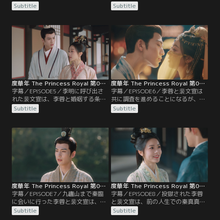
の人生では二度と会わないと誓って
性があると知った李蓉は衝撃を受け
Subtitle
Subtitle
別れた李蓉と裴文宣。しかし、公主
る。そんな中、李蓉を捜しに来た蘇
の別院から帰る裴文宣は、楊泉が李
容卿と李川に無事救出された李蓉と
蓉の誘拐を企んでいることを察知す
裴文宣は、宮中に戻るなり李蓉の母
る。裴文宣は李蓉を救出しようと待
である皇后から呼びつけられる。皇
ち伏せして楊泉の追っ手を攻撃する
后は、李川が兵権を得るためにも楊
が、気絶した相手はなんと李蓉
泉と婚姻してほしいと李蓉に言う
で…。
が…。
度華年 The Princess Royal 第05話／字幕
度華年 The Princess Royal 第06話／字幕
字幕／EPISODE5／李明に呼び出さ
字幕／EPISODE6／李蓉と裴文宣は
れた裴文宣は、李蓉と婚姻する条件
共に調査を進めることになるが、2
として楊泉殺害を命じられる。命じ
人とも楊泉に襲われた被害者である
Subtitle
Subtitle
られたとおりに楊泉を返り討ちにし
ため、蘇容卿が監視役に指名され
た裴文宣は李明の元に行き、官吏た
る。2人は、都で資金洗浄を行う拓
ちの前で“楊泉を殺してしまったか
跋燕の帳簿を手に入れようと、商人
ら罰を受ける”と猿芝居を打つ。李
のフリをして拓跋燕の宴に潜入す
明は裴文宣の罪をとがめず、楊家の
る。そして、李蓉は帳簿を見つける
反逆の証拠を調べるように命じる
が、怪しい動きが見つかってしま
が…。
い…。
度華年 The Princess Royal 第07話／字幕
度華年 The Princess Royal 第08話／字幕
字幕／EPISODE7／九廬山まで秦臨
字幕／EPISODE8／投獄された李蓉
に会いに行った李蓉と裴文宣は、誰
と裴文宣は、前の人生での秦真真と
にも会えないまま下山して都に戻
李川の出会いを振り返っていた。一
Subtitle
Subtitle
る。すると、拓跋燕の殺害容疑で裴
方、李川は国境に向かい、秦臨の協