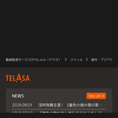
動画配信サービスのTELASA（テラサ）
ジャンル
海外・アジアドラ
NEWS
See all
2026.08.01
浮所飛貴主演！ 【夏色の風が僕の家にやってきた】 本日よりテラサで独占配信スタート！
2026.07.18
『夏色の雲が恋と嵐をまきおこす』スペシャルメイキング 【Part1】2026年７月18日（土）23時30分～配信スタート！話題のシーンの裏側を大公開！豪華キャスト大集合！ 『武宮家 真夏の家族会議』開催！