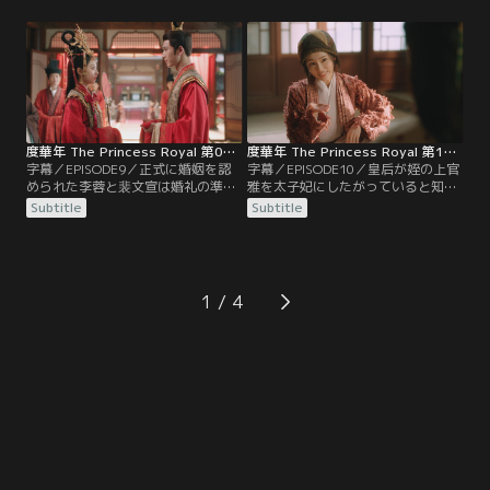
文宣が逮捕されてしまう。そんな
力を得ながら敵を次々と倒してい
中、姉である李蓉の指示で1人で九
く。そんな中、拓跋燕が約束どおり
廬山を訪ねた李川は、秦臨に会うた
に楊家の罪を証言し、李蓉と裴文宣
めに辛抱強く待っていた。すると、
はようやく釈放される。2人は事件
前の人生よりも早く秦真真に出会
の全貌を朝廷で証言することになる
い…。
が…。
度華年 The Princess Royal 第09話／字幕
度華年 The Princess Royal 第10話／字幕
字幕／EPISODE9／正式に婚姻を認
字幕／EPISODE10／皇后が姪の上官
められた李蓉と裴文宣は婚礼の準備
雅を太子妃にしたがっていると知る
に追われていた。李蓉を喜ばせよう
李蓉は、雅の考えを聞きに行くこと
Subtitle
Subtitle
と考えた裴文宣は、介添え役を蘇容
にする。雅のことはよく知っている
卿に頼む。しかし、裴文宣の思いと
と自信を持つ李蓉だが、雅がいたの
は裏腹に李蓉は動揺してしまう。一
は李蓉の知る行きつけの場所ではな
方、無事に戦場から戻った李川も婚
く、なんと博打場だった。急に現れ
礼に参加するが、そんな李川に蘇容
た李蓉に驚いて博打場を飛び出した
1
卿が妙なことを言い…。
雅は、通りかかった蘇容華とぶつか
り…。