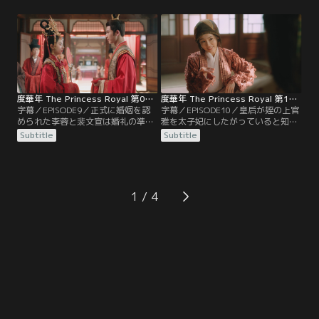
文宣が逮捕されてしまう。そんな
力を得ながら敵を次々と倒してい
中、姉である李蓉の指示で1人で九
く。そんな中、拓跋燕が約束どおり
廬山を訪ねた李川は、秦臨に会うた
に楊家の罪を証言し、李蓉と裴文宣
めに辛抱強く待っていた。すると、
はようやく釈放される。2人は事件
前の人生よりも早く秦真真に出会
の全貌を朝廷で証言することになる
い…。
が…。
度華年 The Princess Royal 第09話／字幕
度華年 The Princess Royal 第10話／字幕
字幕／EPISODE9／正式に婚姻を認
字幕／EPISODE10／皇后が姪の上官
められた李蓉と裴文宣は婚礼の準備
雅を太子妃にしたがっていると知る
に追われていた。李蓉を喜ばせよう
李蓉は、雅の考えを聞きに行くこと
Subtitle
Subtitle
と考えた裴文宣は、介添え役を蘇容
にする。雅のことはよく知っている
卿に頼む。しかし、裴文宣の思いと
と自信を持つ李蓉だが、雅がいたの
は裏腹に李蓉は動揺してしまう。一
は李蓉の知る行きつけの場所ではな
方、無事に戦場から戻った李川も婚
く、なんと博打場だった。急に現れ
礼に参加するが、そんな李川に蘇容
た李蓉に驚いて博打場を飛び出した
1
卿が妙なことを言い…。
雅は、通りかかった蘇容華とぶつか
り…。