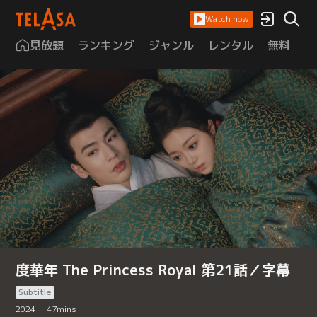
Watch now
見放題
ランキング
ジャンル
レンタル
無料
は
度華年 The Princess Royal 第21話／字幕
Subtitle
2024
47
mins