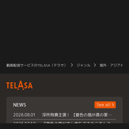
動画配信サービスのTELASA（テラサ）
ジャンル
海外・アジアドラ
NEWS
See all
2026.08.01
浮所飛貴主演！ 【夏色の風が僕の家にやってきた】 本日よりテラサで独占配信スタート！
2026.07.18
『夏色の雲が恋と嵐をまきおこす』スペシャルメイキング 【Part1】2026年７月18日（土）23時30分～配信スタート！話題のシーンの裏側を大公開！豪華キャスト大集合！ 『武宮家 真夏の家族会議』開催！