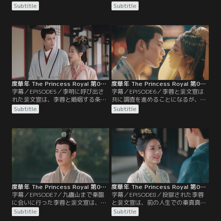
の人生では二度と会わないと誓って
性があると知った李蓉は衝撃を受け
Subtitle
Subtitle
別れた李蓉と裴文宣。しかし、公主
る。そんな中、李蓉を捜しに来た蘇
の別院から帰る裴文宣は、楊泉が李
容卿と李川に無事救出された李蓉と
蓉の誘拐を企んでいることを察知す
裴文宣は、宮中に戻るなり李蓉の母
る。裴文宣は李蓉を救出しようと待
である皇后から呼びつけられる。皇
ち伏せして楊泉の追っ手を攻撃する
后は、李川が兵権を得るためにも楊
が、気絶した相手はなんと李蓉
泉と婚姻してほしいと李蓉に言う
で…。
が…。
度華年 The Princess Royal 第05話／字幕
度華年 The Princess Royal 第06話／字幕
字幕／EPISODE5／李明に呼び出さ
字幕／EPISODE6／李蓉と裴文宣は
れた裴文宣は、李蓉と婚姻する条件
共に調査を進めることになるが、2
として楊泉殺害を命じられる。命じ
人とも楊泉に襲われた被害者である
Subtitle
Subtitle
られたとおりに楊泉を返り討ちにし
ため、蘇容卿が監視役に指名され
た裴文宣は李明の元に行き、官吏た
る。2人は、都で資金洗浄を行う拓
ちの前で“楊泉を殺してしまったか
跋燕の帳簿を手に入れようと、商人
ら罰を受ける”と猿芝居を打つ。李
のフリをして拓跋燕の宴に潜入す
明は裴文宣の罪をとがめず、楊家の
る。そして、李蓉は帳簿を見つける
反逆の証拠を調べるように命じる
が、怪しい動きが見つかってしま
が…。
い…。
度華年 The Princess Royal 第07話／字幕
度華年 The Princess Royal 第08話／字幕
字幕／EPISODE7／九廬山まで秦臨
字幕／EPISODE8／投獄された李蓉
に会いに行った李蓉と裴文宣は、誰
と裴文宣は、前の人生での秦真真と
にも会えないまま下山して都に戻
李川の出会いを振り返っていた。一
Subtitle
Subtitle
る。すると、拓跋燕の殺害容疑で裴
方、李川は国境に向かい、秦臨の協