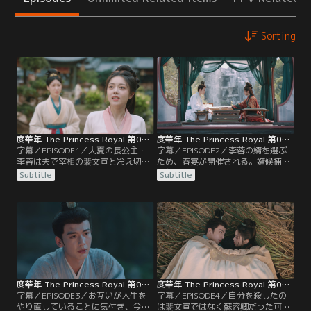
Sorting
度華年 The Princess Royal 第01話／字幕
度華年 The Princess Royal 第02話／字幕
字幕／EPISODE1／大夏の長公主・
字幕／EPISODE2／李蓉の婿を選ぶ
李蓉は夫で宰相の裴文宣と冷え切っ
ため、春宴が開催される。婿候補に
た関係が続いていた。ある夜、皇帝
は前の人生と同じように裴文宣が入
Subtitle
Subtitle
が病に伏せる中、誰を皇太子にする
っていたが、李蓉は思いを寄せる蘇
かを巡って李蓉と裴文宣は口論す
容卿も春宴に招待していた。春宴に
る。対立の末に命を落とした李蓉と
来た裴文宣は、李蓉が今の皇帝であ
裴文宣が目を覚ますと、20年前の自
る李明の思惑に反する人物を婿に選
分に戻っていた。互いに恨み合う2
ばぬよう策を企てて暗躍するが、そ
人は、前の人生の復讐をしようと企
の行動は李蓉に見透かされてい
むが…。
て…。
度華年 The Princess Royal 第03話／字幕
度華年 The Princess Royal 第04話／字幕
字幕／EPISODE3／お互いが人生を
字幕／EPISODE4／自分を殺したの
やり直していることに気付き、今回
は裴文宣ではなく蘇容卿だった可能