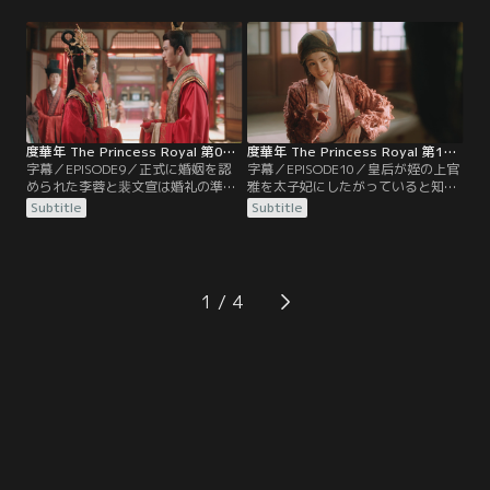
文宣が逮捕されてしまう。そんな
力を得ながら敵を次々と倒してい
中、姉である李蓉の指示で1人で九
く。そんな中、拓跋燕が約束どおり
廬山を訪ねた李川は、秦臨に会うた
に楊家の罪を証言し、李蓉と裴文宣
めに辛抱強く待っていた。すると、
はようやく釈放される。2人は事件
前の人生よりも早く秦真真に出会
の全貌を朝廷で証言することになる
い…。
が…。
度華年 The Princess Royal 第09話／字幕
度華年 The Princess Royal 第10話／字幕
字幕／EPISODE9／正式に婚姻を認
字幕／EPISODE10／皇后が姪の上官
められた李蓉と裴文宣は婚礼の準備
雅を太子妃にしたがっていると知る
に追われていた。李蓉を喜ばせよう
李蓉は、雅の考えを聞きに行くこと
Subtitle
Subtitle
と考えた裴文宣は、介添え役を蘇容
にする。雅のことはよく知っている
卿に頼む。しかし、裴文宣の思いと
と自信を持つ李蓉だが、雅がいたの
は裏腹に李蓉は動揺してしまう。一
は李蓉の知る行きつけの場所ではな
方、無事に戦場から戻った李川も婚
く、なんと博打場だった。急に現れ
礼に参加するが、そんな李川に蘇容
た李蓉に驚いて博打場を飛び出した
1
卿が妙なことを言い…。
雅は、通りかかった蘇容華とぶつか
り…。