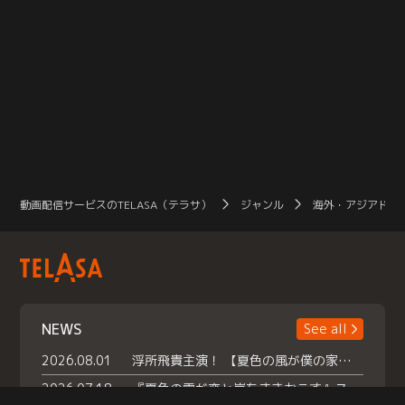
動画配信サービスのTELASA（テラサ）
ジャンル
海外・アジアドラ
NEWS
See all
2026.08.01
浮所飛貴主演！ 【夏色の風が僕の家にやってきた】 本日よりテラサで独占配信スタート！
2026.07.18
『夏色の雲が恋と嵐をまきおこす』スペシャルメイキング 【Part1】2026年７月18日（土）23時30分～配信スタート！話題のシーンの裏側を大公開！豪華キャスト大集合！ 『武宮家 真夏の家族会議』開催！