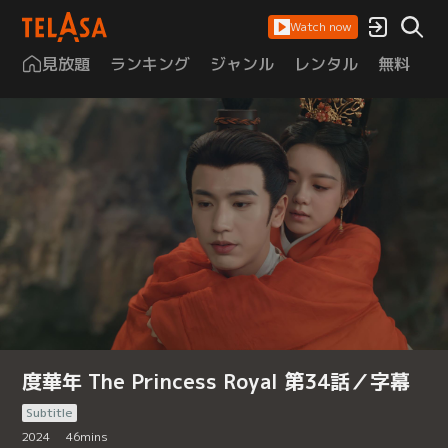
Watch now
見放題
ランキング
ジャンル
レンタル
無料
は
度華年 The Princess Royal 第34話／字幕
Subtitle
2024
46
mins