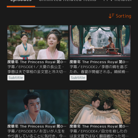
Sorting
度華年 The Princess Royal 第01話／字幕
度華年 The Princess Royal 第02話／字幕
字幕／EPISODE1／大夏の長公主・
字幕／EPISODE2／李蓉の婿を選ぶ
李蓉は夫で宰相の裴文宣と冷え切っ
ため、春宴が開催される。婿候補に
た関係が続いていた。ある夜、皇帝
は前の人生と同じように裴文宣が入
Subtitle
Subtitle
が病に伏せる中、誰を皇太子にする
っていたが、李蓉は思いを寄せる蘇
かを巡って李蓉と裴文宣は口論す
容卿も春宴に招待していた。春宴に
る。対立の末に命を落とした李蓉と
来た裴文宣は、李蓉が今の皇帝であ
裴文宣が目を覚ますと、20年前の自
る李明の思惑に反する人物を婿に選
分に戻っていた。互いに恨み合う2
ばぬよう策を企てて暗躍するが、そ
人は、前の人生の復讐をしようと企
の行動は李蓉に見透かされてい
むが…。
て…。
度華年 The Princess Royal 第03話／字幕
度華年 The Princess Royal 第04話／字幕
字幕／EPISODE3／お互いが人生を
字幕／EPISODE4／自分を殺したの
やり直していることに気付き、今回
は裴文宣ではなく蘇容卿だった可能