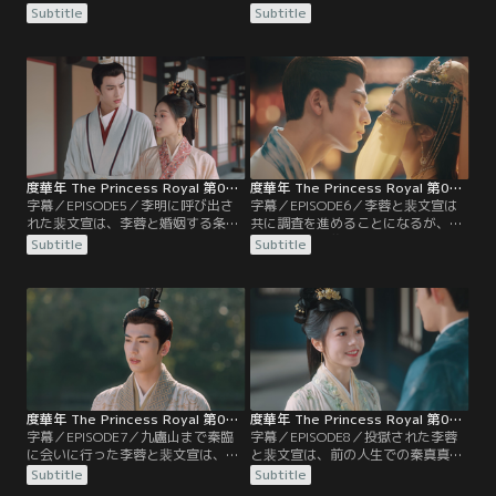
の人生では二度と会わないと誓って
性があると知った李蓉は衝撃を受け
Subtitle
Subtitle
別れた李蓉と裴文宣。しかし、公主
る。そんな中、李蓉を捜しに来た蘇
の別院から帰る裴文宣は、楊泉が李
容卿と李川に無事救出された李蓉と
蓉の誘拐を企んでいることを察知す
裴文宣は、宮中に戻るなり李蓉の母
る。裴文宣は李蓉を救出しようと待
である皇后から呼びつけられる。皇
ち伏せして楊泉の追っ手を攻撃する
后は、李川が兵権を得るためにも楊
が、気絶した相手はなんと李蓉
泉と婚姻してほしいと李蓉に言う
で…。
が…。
度華年 The Princess Royal 第05話／字幕
度華年 The Princess Royal 第06話／字幕
字幕／EPISODE5／李明に呼び出さ
字幕／EPISODE6／李蓉と裴文宣は
れた裴文宣は、李蓉と婚姻する条件
共に調査を進めることになるが、2
として楊泉殺害を命じられる。命じ
人とも楊泉に襲われた被害者である
Subtitle
Subtitle
られたとおりに楊泉を返り討ちにし
ため、蘇容卿が監視役に指名され
た裴文宣は李明の元に行き、官吏た
る。2人は、都で資金洗浄を行う拓
ちの前で“楊泉を殺してしまったか
跋燕の帳簿を手に入れようと、商人
ら罰を受ける”と猿芝居を打つ。李
のフリをして拓跋燕の宴に潜入す
明は裴文宣の罪をとがめず、楊家の
る。そして、李蓉は帳簿を見つける
反逆の証拠を調べるように命じる
が、怪しい動きが見つかってしま
が…。
い…。
度華年 The Princess Royal 第07話／字幕
度華年 The Princess Royal 第08話／字幕
字幕／EPISODE7／九廬山まで秦臨
字幕／EPISODE8／投獄された李蓉
に会いに行った李蓉と裴文宣は、誰
と裴文宣は、前の人生での秦真真と
にも会えないまま下山して都に戻
李川の出会いを振り返っていた。一
Subtitle
Subtitle
る。すると、拓跋燕の殺害容疑で裴
方、李川は国境に向かい、秦臨の協