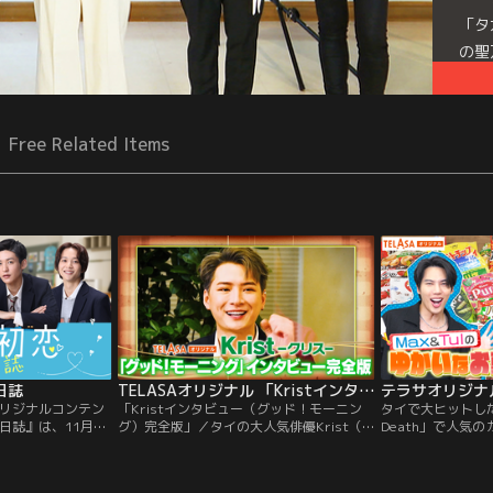
「タ
の聖
美舞
星組
しみ
Free Related Items
日誌
TELASAオリジナル 「Kristインタビュー（グッド！モーニング）完全版」
リジナルコンテン
「Kristインタビュー（グッド！モーニン
タイで大ヒットしたB
日誌』は、11月6
グ）完全版」／タイの大人気俳優Krist（ク
Death」で人気
後から配信スター
リス）。2022年8月開催の「GMMTV FAN
ス）とTul（トゥ
貴重なインタビュ
FEST 2022 LIVE IN JAPAN」のため来日し
ある2人が『日本
よる撮影の裏側紹
たKristに「グッド！モーニング」でのスペ
ングTOP3』を当