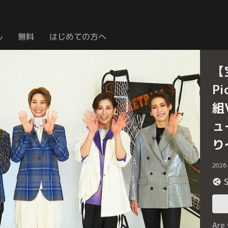
ル
無料
はじめての方へ
【
P
組
ュ
り
2026
Are