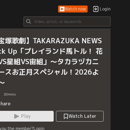
Watch now
Login
宝塚歌劇】TAKARAZUKA NEWS
ick Up「プレイランド馬トル！ 花
VS星組VS宙組」～タカラヅカニ
ースお正月スペシャル！2026よ
～
20
mins
Share
Play
Watch Later
 you the member?
Login