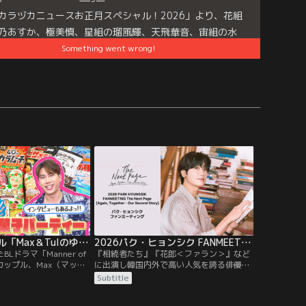
カラヅカニュースお正月スペシャル！2026」より、花組
乃あすか、極美慎、星組の瑠風輝、天飛華音、宙組の水
斗、鷹翔千空が出演する「プレイランド馬トル！ 花組VS
Something went wrong!
VS宙組」をお届けします。抱腹絶倒の対決をどうぞお楽
ください♪
テラサオリジナル「Max＆Tulのゆかいなお菓子パーティー」
2026パク・ヒョンシク FANMEETING The Next Page［Again, Together - Our Second Story］
Lドラマ「Manner of
『相続者たち』『花郎＜ファラン＞』など
のカップル、Max（マック
に出演し韓国内外で高い人気を誇る俳優パ
ン）が来日！！日本通でも
ク・ヒョンシク。3月12日（木）に東京国
Subtitle
人が好きなお菓子ランキ
際フォーラムで開催されたファンミーティ
てるためゲームに挑戦！！
ングをTELASAで独占配信！