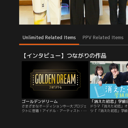
Unlimited Related Items
PPV Related Items
【インタビュー】つながりの作品
ゴールデンドリーム
「消えた初恋」学級
さまざまなオーディションや一大プロジェ
ドラマ「消えた初恋」オ
クトに密着！アイドル・アーティスト・俳
ツ『「消えた初恋」学級
優・声優・タレント・アスリートなど色々
日（土）ドラマ放送終了
なジャンルで次世代スターが生まれる瞬間
ト！道枝駿佑＆目黒蓮の
を追いかける！続々と立ち上がる新プロジ
ーや福本莉子、鈴木仁に