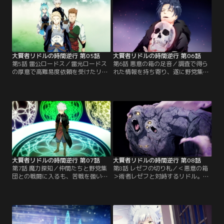
向かう。
たちの依頼遂行に疑念を持ち、調査
を行う。
大賢者リドルの時間逆行 第05話
大賢者リドルの時間逆行 第06話
第5話 雷公ロードス／雷光ロードス
第6話 悪意の箱の足音／調査で得ら
の厚意で高難易度依頼を受けたリド
れた情報を持ち寄り、遂に野党集団
ル達。仲間達と協力して現地の調査
の隠れ家を突き止める。クランの仲
を進めていくうちに、次第に＜悪意
間たちを巻き込みたくないリドルは
の箱＞の関与が疑われる。
一度戻ることを提案する。
大賢者リドルの時間逆行 第07話
大賢者リドルの時間逆行 第08話
第7話 魔力探知／仲間たちと野党集
第8話 レゼフの切り札／＜悪意の箱
団との戦闘に入るも、苦戦を強いら
＞術者レゼフと対峙するリドル。攻
れるリドル達。死者を操る魔法で、
撃を受け流しながらも、1000年の知
野党集団を操っている術者がどこか
識と経験で圧倒する。追い詰められ
にいる。リドルは精神を集中し、術
たレゼフは、切り札を出す。
者の気配を辿る。