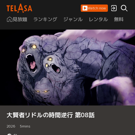
Watch now
見放題
ランキング
ジャンル
レンタル
無料
は
大賢者リドルの時間逆行 第08話
2026
5
mins