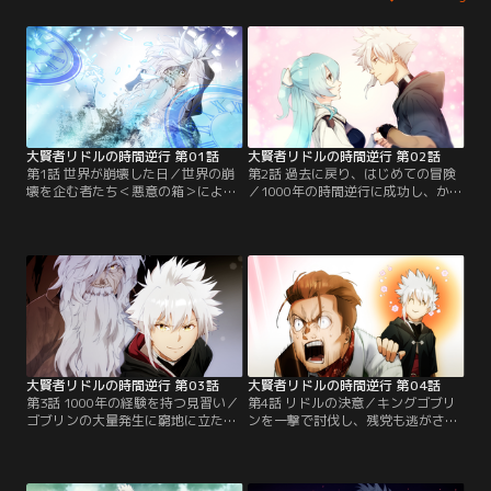
大賢者リドルの時間逆行 第01話
大賢者リドルの時間逆行 第02話
第1話 世界が崩壊した日／世界の崩
第2話 過去に戻り、はじめての冒険
壊を企む者たち＜悪意の箱＞によっ
／1000年の時間逆行に成功し、かつ
て全てを失い、絶望の淵に立たされ
て失ったかけがえのない仲間、ダル
たリドル。諦めずに1000年という時
サン・ノルンとの再会を果たす。時
間を費やし大賢者となったリドル
間逆行直後で記憶が混濁しながら
は、積み上げた知識と経験で遂に時
も、見習い冒険者として依頼を遂行
間逆行に成功する。
する。
大賢者リドルの時間逆行 第03話
大賢者リドルの時間逆行 第04話
第3話 1000年の経験を持つ見習い／
第4話 リドルの決意／キングゴブリ
ゴブリンの大量発生に窮地に立たさ
ンを一撃で討伐し、残党も逃がさず
れるリドル達。肉体は若返ったが
完璧な立ち回りを見せるリドル。魔
1000年かけて積み上げたマナは失わ
法もろくに使えなかったはずのリド
れていた。かつてない弱体化に戸惑
ルの変貌に、戸惑いを隠せない仲間
いつつも、知識と経験を武器に立ち
たち。クラン長レイフォンはリドル