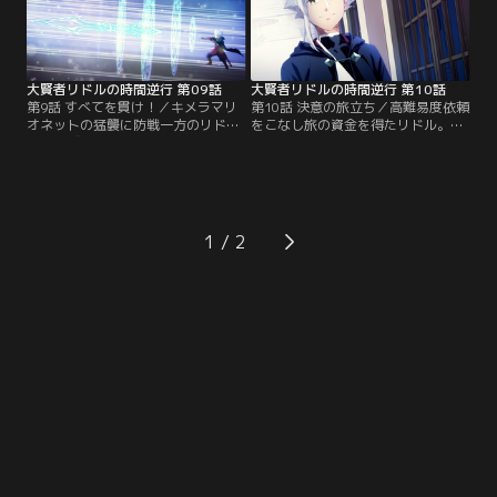
大賢者リドルの時間逆行 第09話
大賢者リドルの時間逆行 第10話
第9話 すべてを貫け！／キメラマリ
第10話 決意の旅立ち／高難易度依頼
オネットの猛襲に防戦一方のリド
をこなし旅の資金を得たリドル。＜
ル。レゼフへの攻撃ができず、強烈
悪意の箱＞に立ち向かうべく力を得
な一撃で窮地に立たされてしまう。
るために、クランを後にする。
1