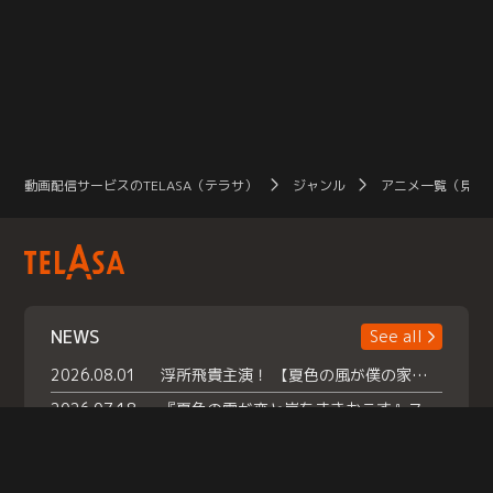
動画配信サービスのTELASA（テラサ）
ジャンル
アニメ一覧（見放
NEWS
See all
2026.08.01
浮所飛貴主演！ 【夏色の風が僕の家にやってきた】 本日よりテラサで独占配信スタート！
2026.07.18
『夏色の雲が恋と嵐をまきおこす』スペシャルメイキング 【Part1】2026年７月18日（土）23時30分～配信スタート！話題のシーンの裏側を大公開！豪華キャスト大集合！ 『武宮家 真夏の家族会議』開催！
2026.07.15
救命医・遥（今田）の《心揺さぶる過去》や、 麻酔科医・権野（船越英一郎）の《謎多きプライベート》など… 《知られざるエピソード》を独占配信！