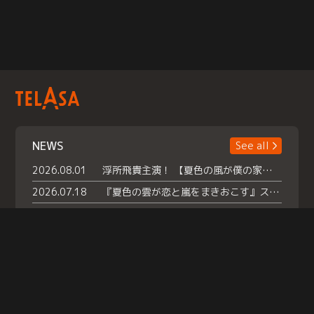
NEWS
See all
2026.08.01
浮所飛貴主演！ 【夏色の風が僕の家にやってきた】 本日よりテラサで独占配信スタート！
2026.07.18
『夏色の雲が恋と嵐をまきおこす』スペシャルメイキング 【Part1】2026年７月18日（土）23時30分～配信スタート！話題のシーンの裏側を大公開！豪華キャスト大集合！ 『武宮家 真夏の家族会議』開催！
2026.07.15
救命医・遥（今田）の《心揺さぶる過去》や、 麻酔科医・権野（船越英一郎）の《謎多きプライベート》など… 《知られざるエピソード》を独占配信！