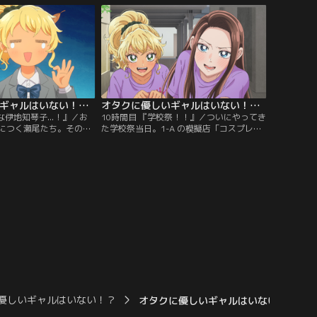
ケへ行くことに。オタクと
知家の兄弟たちや 天音の妹分の紗優まで加
大会は、意外な方向へと
わって、BBQ やら砂遊びやらとカオスな大
の移 り変わりのなかで…。
騒ぎに発展。煌めく海を 舞台に、わちゃわ
ちゃでドッキドキなひと夏が開幕する！
オタクに優しいギャルはいない！？ 第09話
オタクに優しいギャルはいない！？ 第10話
な伊地知琴子...！』／お
10時間目 『学校祭！！』／ついにやってき
につく瀬尾たち。その途
た学校祭当日。1-A の模擬店「コスプレ喫
の家に忘れ物をしたこと
茶」に瀬尾もキラモンのコスプレ姿で 参戦
く伊地知と一緒に戻るこ
する。また、花形である天音と伊地知のコ
一郎はシャワーを浴びて
スプレに関しては、より多くの集客を目論
で時間をつぶすほかなく
むA組メンバーによって、独自の管理シス
天音と伊地知。どちらが
テムが敷かれており...。一方、後夜祭の花
る。それは彼女たちの出
火のウワサが気になる伊地知は瀬尾の動向
季節に起きた…。
を聞き出そうとする。
優しいギャルはいない！？
オタクに優しいギャルはいない！？ 第0