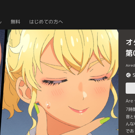
ル
無料
はじめての方へ
オ
第
Aire
Are
7時
音と
んな
であ