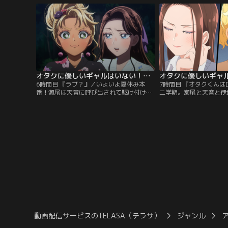
も近い陽気な伊地知に、クールだがどこか
で一緒に見ようと伊地知
抜けていて同じオタクの匂いがする天音。
れよとギャルたちが押し
違うタイプの魅力MAXなギャル二人とオタ
屋は二人に占拠されてし
ク男子のカーストラブ（？）コメディ
が…。
オタクに優しいギャルはいない！？ 第06話
6時間目 『ラブ？』／いよいよ夏休み本
7時間目 『オタクくん
番！瀬尾は天音に呼び出されて駆け付ける
二学期。瀬尾と天音と伊
と、そこは結婚式場だった。一方、街中で
な関係性の日常がスター
偶然にも遭遇した瀬尾と伊地知。実は伊地
中、席替えによって伊地
知には前から瀬尾に対して気になっていた
てしまう瀬尾であったが.
ことがあるようで...。そして、夏まつりの
期最大のイベントであ 
日。打ち上げ花火に重ねられた夏の記憶の
ラスでの出し物を決める
その先で、伊地知の中にあったとある思い
を含めた1-A のメンバ
が零れ落ちてしまう--。
中心とした…。
動画配信サービスのTELASA（テラサ）
ジャンル