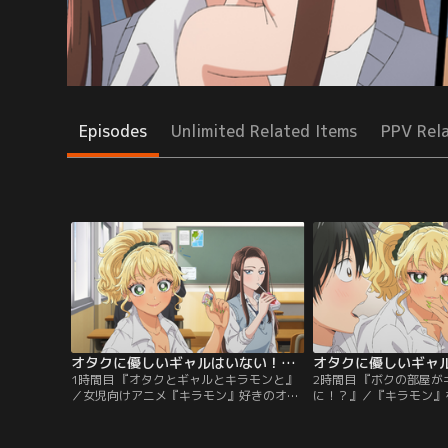
Episodes
Unlimited Related Items
PPV Rel
オタクに優しいギャルはいない！？ 第01話
1時間目 『オタクとギャルとキラモンと』
2時間目 『ボクの部屋
／女児向けアニメ『キラモン』好きのオタ
に！？』／『キラモン』
クな男子高校生・瀬尾卓也は、ひょんなこ
会話することが増えた瀬
とから二人のJKギャル・伊地知琴子と天音
の三人。ある日、いつも
慶に話しかけられる。座席に加えて距離感
ると、『キラモン』の D