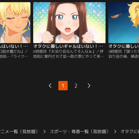
が提案。あれよあ
当日、二人の可愛すぎる私服姿に感動すら
人だけで カラオ
かけて、瀬尾の部
覚える瀬尾であったが、彼女たちの反応は
ギャルのカラオケ
まった！
少し違って...。オタク一人とギャル二人、
発展し...。季節
三人模様のデートの行方は！？
オタクに優しいギャルはいない！？ 第07話
オタクに優しいギャルはいない！？ 第08話
は口説き魔だね』／
8時間目 『お泊り会なんてそんなぁ』／伊
9時間目 『謀った
地知--「ライク」
地知に案内されて弦一郎の家にやって来た
泊り会の後、帰途
トする。そんな
瀬尾。そこに天音も合流して、三人だけの
中、天音が弦一郎
知との距離が離れ
放課後 文化祭準備がはじまる。しかも翌日
が分かり、やむな
..。そして、二学
が休みであることに気が付いた伊地知がそ
とに。しかし、弦
る文化祭が始動！ク
の場で「お泊り 会」を提案！「異性との外
おり、二人は公園
にあたって、瀬尾
泊」という異常事態に対して慌てふためく
なる。並んで座る
1
2
ーは天音と伊地知を
瀬尾であったが、その隣に は満更でもなさ
ともなく語り始め
そうな天音の表情があって...。
会い、桜舞い散る
アニメ一覧（見放題）
スポーツ・青春一覧（見放題）
オタクに