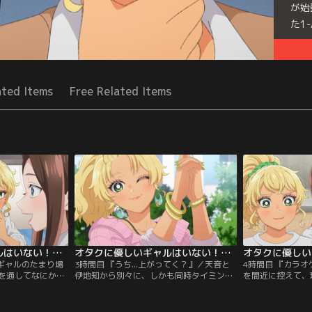
が始
た1
Seri
ated Items
Free Related Items
オタクに優しいギャルはいない！？ 第02話
オタクに優しいギャルはいない！？ 第03話
がギャルのたまり場
3時間目 『うち...上がってく？』／天音と
4時間目 『カラ
を通してなにかと
伊地知から別々に、しかも同時タイミング
を間近に控えて、
尾、天音、伊地知
で休日デートのお誘いを受けてしまった瀬
尾は憂鬱な面持ち
 のように喋ってい
尾。悩みに悩んだ末、彼が出した結論は
か張り切りモード
VD を瀬尾の部屋
「三人で遊ぶ」というものだった。デート
れた彼女の胸中と