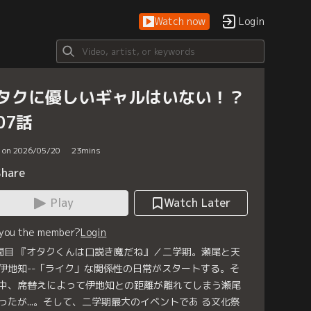
Watch now
Login
タクに優しいギャルはいない！？
07話
d on 2026/05/20
23
mins
Share
Play
Watch Later
 you the member?
Login
間目 『オタクくんは口説き魔だね』／二学期。瀬尾と天
伊地知--「ライク」な関係性の日常がスタートする。そ
中、席替えによって伊地知との距離が離れてしまう瀬尾
ったが...。そして、二学期最大のイベントであ る文化祭