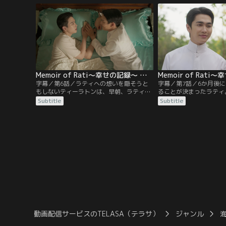
が現れお金の入った巾着を奪われてしま
公爵の息子であることを
う。巾着を取り戻してくれたことを機に距
いた。一方、デートは身
離を縮める2人だったが、ラティは大切な
ムエの試合で、賞金稼ぎ
ものを無くしたことに気づく。
てしまう。
Memoir of Rati～幸せの記録～ 第06話／字幕
字幕／第6話／ラティへの想いを隠そうと
字幕／第7話／6か月後
もしないティーラトンは、早朝、ラティが
ることが決まったラティ
眠る寝室へと迎えにやって来る。その行動
過ごし方に不安を募らせ
Subtitle
Subtitle
やラティに向けられる熱い視線に、ラティ
ーラトンは変わることな
の家で働く使用人たちは不安と心配を募ら
ことを約束し、ある場所
せていく。一方、文官学校ではデートがラ
ートはメークの顔に傷が
ティからあるフランス語の言葉を教わった
き、心配を募らせる。平
後、急いでメークのもとを訪ねる。
メークだったが、ある異
た…。
動画配信サービスのTELASA（テラサ）
ジャンル