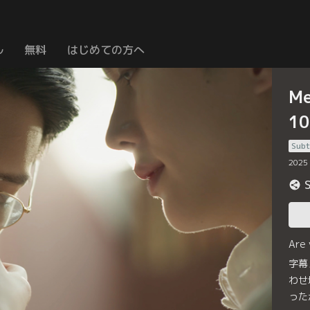
ル
無料
はじめての方へ
M
1
Subt
2025
Are
字幕
わせ
った