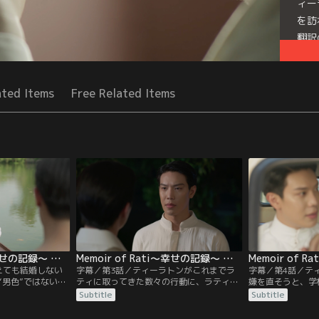
ィー
を訪
翻訳
Seri
ated Items
Free Related Items
Memoir of Rati～幸せの記録～ 第02話／字幕
Memoir of Rati～幸せの記録～ 第03話／字幕
えても結婚しない
字幕／第3話／ティーラトンがこれまでラ
字幕／第4話／テ
“男色”ではないか
ティに取ってきた数々の行動に、ラティは
嫌を直そうと、学
やがてラティの耳
怒りを覚え、複雑な想いを抱える。さら
る。ラティは講師
Subtitle
Subtitle
はラティに手紙を
に、1か月の滞在予定だったはずのシャム
るティーラトンと
すが、彼は自分が
で、シャム政府から高官へのフランス語教
き、距離を保とう