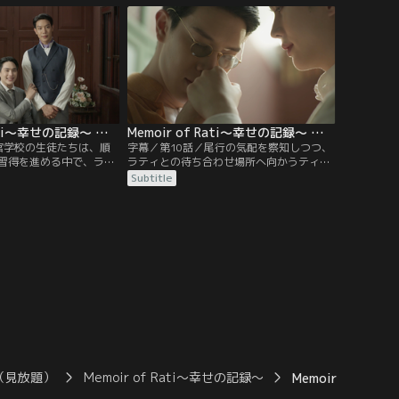
イがラティに興味を示す
忘れのノートからフランス語の勉強を始め
方、デートはあの日ムエ
る。その様子に気づいたデートはノートを
相手が学校で働くメーク
貸すと持ちかけるが、それにはある条件が
要求する。
あり…。
Memoir of Rati～幸せの記録～ 第09話／字幕
Memoir of Rati～幸せの記録～ 第10話／字幕
官学校の生徒たちは、順
字幕／第10話／尾行の気配を察知しつつ、
習得を進める中で、ラテ
ラティとの待ち合わせ場所へ向かうティー
ランスへ帰国する予定で
ラトン。密会を余儀なくされる2人だった
Subtitle
父と妹の世話をするため
が、残された時間を精一杯楽しもうとして
に対し、ティーラトンは
いた。一方ティーラトンは、祖母の意向に
はいないのか」と問いか
より婚約者のパーとレストランを訪れる。
トは聴力に異変を感じて
2人の前に現れたのは…。デートとメーク
、医師のもとを訪ねる。
は報道翻訳の試験に向け、ある場所を訪ね
ていた。
（見放題）
Memoir of Rati～幸せの記録～
Memoir of R