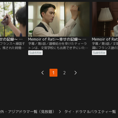
打ち明けられずに
育を依頼され、残留を要請される。シャム
授業中に王子のマ
分を隠して臨んだ
とフランスをつなぐ使命を胸に通訳士とし
事件が起こる。一
のメークに完敗し
て訪れたラティは、大きな決断を迫られる
で自分を負かした
ことになる。
だと知り、再戦を
Memoir of Rati～幸せの記録～ 第07話／字幕
Memoir of Rati～幸せの記録～ 第08話／字幕
にフランスへ帰国す
字幕／第8話／謹慎処分を受けたティーラ
字幕／第9話／文
。残された時間の
トンは、文官学校にも出席できずにいた。
調にフランス語の
るラティに、ティ
生徒たちの間では、その欠席理由が婚約者
ィが2か月後にフ
Subtitle
Subtitle
く世話をし続ける
の世話で忙しいためだとうわさされる。デ
あることを知る。
へと連れ出す。デ
ートは、学校に姿を見せないメークを案じ
帰国を望むラティ
あることに気づ
て彼が働く食品店を訪ねる。メークを見つ
「その計画に自分
気そうに振る舞う
けて声をかけるものの、まるで聞こえてい
ける。一方、デー
1
2
変が起き始めてい
ないかのように無視されてしまう。
いるメークを案じ
海外・アジアドラマ一覧（見放題）
タイ・ドラマ＆バラエティ一覧