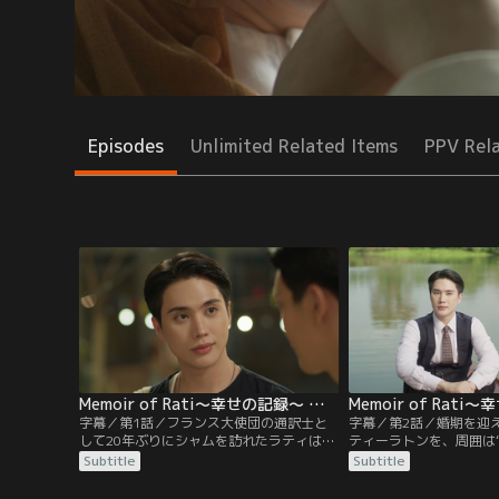
Episodes
Unlimited Related Items
PPV Rel
Memoir of Rati～幸せの記録～ 第01話／字幕
字幕／第1話／フランス大使団の通訳士と
字幕／第2話／婚期を迎
して20年ぶりにシャムを訪れたラティは、
ティーラトンを、周囲は
寺の祭りでティーラトンと出会う。突然声
とうわさする。その声は
Subtitle
Subtitle
をかけられたラティは彼を盗人と勘違いし
にも届く。ティーラトン
警戒心を露わにするが、直後に本物の泥棒
送り、2人は再会を果た