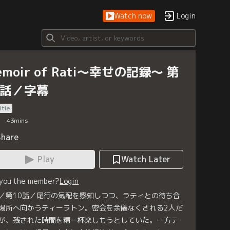
Watch now
Login
emoir of Rati～幸せの記録～ 第
0話／字幕
itle
43
mins
Share
Play
Watch Later
 you the member?
Login
／第10話／尾行の気配を察知しつつ、ラティとの待ち合
場所へ向かうティーラトン。密会を余儀なくされる2人だ
が、残された時間を精一杯楽しもうとしていた。一方テ