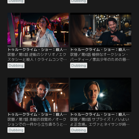
Dubbing
Dubbing
訪ねてくる。エヴァとネイサンは主
トゥルークライム・マニアたちに囲
導権を渡すまいとあらがう。
まれる。
トゥルークライム・ショー：殺人狂騒曲 第05話／吹替
トゥルークライム・ショー：殺人狂騒曲 第06話／吹替
吹替／第5話 逆転のシナリオ／エク
吹替／第6話 愉快なオークション・
スタシーと殺人！クライムコンで起
パーティー／家出少年のための慈善
きた悲劇の後、エヴァとネイサンは
オークションが最悪の修羅場と化
Dubbing
Dubbing
ルビーに誘われ、ワイルドな一夜を
す。
過ごす。
トゥルークライム・ショー：殺人狂騒曲 第07話／吹替
トゥルークライム・ショー：殺人狂騒曲 第08話／吹替
吹替／第7話 本能の目覚め／オーク
吹替／第8話 サプライズ！／いよい
ションでの一件から立ち直ろうとす
よ正念場。エヴァとネイサンが時間
るエヴァとネイサンに誘惑が忍び寄
との闘いに追われる一方、マットは
Dubbing
Dubbing
る。
ビジネスの拡大に備える。