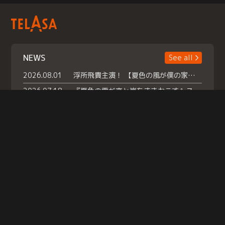
NEWS
See all
2026.08.01
浮所飛貴主演！ 【夏色の風が僕の家にやってきた】 本日よりテラサで独占配信スタート！
2026.07.18
『夏色の雲が恋と嵐をまきおこす』スペシャルメイキング 【Part1】2026年７月18日（土）23時30分～配信スタート！話題のシーンの裏側を大公開！豪華キャスト大集合！ 『武宮家 真夏の家族会議』開催！
2026.07.15
救命医・遥（今田）の《心揺さぶる過去》や、 麻酔科医・権野（船越英一郎）の《謎多きプライベート》など… 《知られざるエピソード》を独占配信！
Help
|
Company Profile
|
Act on Specified Commercial Transactions
|
Terms of Service
|
Privacy Policy