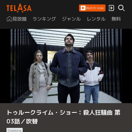
Watch now
見放題
ランキング
ジャンル
レンタル
無料
は
トゥルークライム・ショー：殺人狂騒曲 第
03話／吹替
Dubbing