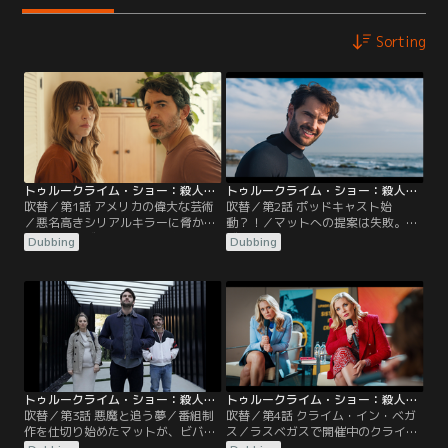
Sorting
トゥルークライム・ショー：殺人狂騒曲 第01話／吹替
トゥルークライム・ショー：殺人狂騒曲 第02話／吹替
吹替／第1話 アメリカの偉大な芸術
吹替／第2話 ポッドキャスト始
／悪名高きシリアルキラーに脅かさ
動？！／マットへの提案は失敗。エ
れたロサンゼルスで、不動産仲介人
ヴァはどうにかネイサンを計画につ
Dubbing
Dubbing
と元スターテニス選手の夫婦が金欠
なぎとめるが、刑事たちが彼のテニ
から抜け出そうと奮闘する。
スクラブに現れる。驚いたネイサン
は自分が容疑者ではないかと心配す
る。
トゥルークライム・ショー：殺人狂騒曲 第03話／吹替
トゥルークライム・ショー：殺人狂騒曲 第04話／吹替
吹替／第3話 悪魔と追う夢／番組制
吹替／第4話 クライム・イン・ベガ
作を仕切り始めたマットが、ビバリ
ス／ラスベガスで開催中のクライム
ー・クラブにいるネイサンをふいに
コンで、エヴァとネイサンは大勢の