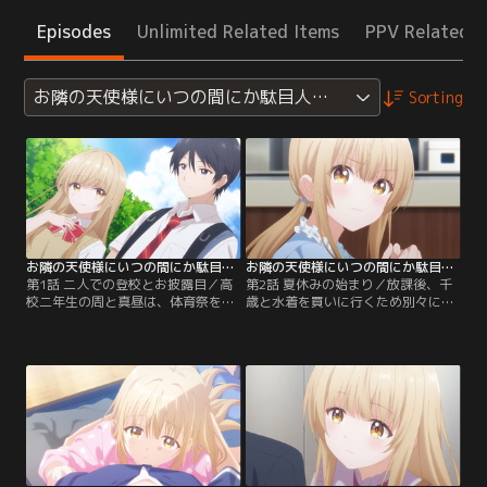
Episodes
Unlimited Related Items
PPV Related I
お隣の天使様にいつの間にか駄目人間にされていた件2
Sorting
お隣の天使様にいつの間にか駄目人間にされていた件2 第01話
お隣の天使様にいつの間にか駄目人間にされていた件2 第02話
第1話 二人での登校とお披露目／高
第2話 夏休みの始まり／放課後、千
校二年生の周と真昼は、体育祭をき
歳と水着を買いに行くため別々に帰
っかけに付き合いだしてから初めて
ろうと提案する真昼。その夜、周の
の登校日を迎える。「私たちは私た
部屋で勉強していた真昼は、風呂上
ちなりに」の約束のもと、周囲から
がりで上半身裸の周を見て、思わず
嫉妬や好奇心の視線を受けながらも
顔が真っ赤に。プールを控え「慣れ
堂々と手を繋いで歩く。学校に着く
てほしい」と諭す周に対し、最近周
と、一変した周の雰囲気に驚きが広
が格好良すぎてドキドキしっぱなし
がるが、交際を公表したことでクラ
だと吐露する真昼。恥ずかしがりな
スメイトから温かい祝福を受ける。
がらも興味津々で周の腹筋に触れ
しかし…。【提供：バンダイチャン
て…。【提供：バンダイチャンネ
ネル】
ル】