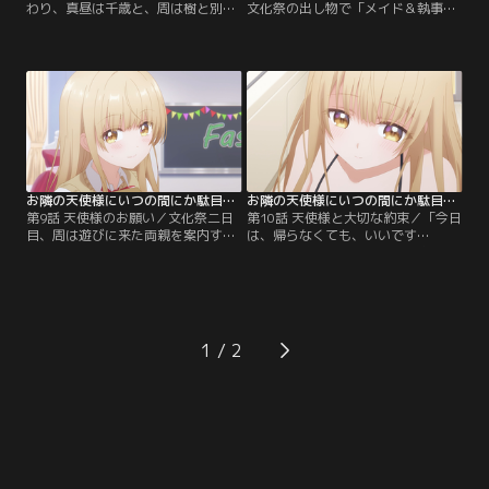
わり、真昼は千歳と、周は樹と別々
文化祭の出し物で「メイド＆執事喫
で遊ぶことに。周は樹から、どうや
茶」を行うことになった。接客担当
ら千歳が真昼に入れ知恵をしている
として衣装に身を包んだ真昼と周は
と知り、複雑な心境になる。帰宅
互いの姿に見惚れてしまい、独占欲
後、周を気にして落ち着かない様子
を自覚する。周の女子人気に気が気
の真昼に事情を尋ねると、千歳に恋
でない真昼に、周は「俺の唯一は真
愛のアドバイスを受けたという。も
昼だけ」と伝えて安心させる。だが
っと好きになって欲しいという真昼
周自身もまた、周囲の視線を集める
の純粋な本心に触れて…。【提供：
真昼の人気にモヤモヤした気持ちを
バンダイチャンネル】
抱え…。【提供：バンダイチャンネ
ル】
お隣の天使様にいつの間にか駄目人間にされていた件2 第09話
お隣の天使様にいつの間にか駄目人間にされていた件2 第10話
第9話 天使様のお願い／文化祭二日
第10話 天使様と大切な約束／「今日
目、周は遊びに来た両親を案内する
は、帰らなくても、いいです
ことに。真昼を“未来の娘”として可
か…？」 真昼の願いで、急遽お泊り
愛がる志保子は、千歳と意気投合
をすることに。さらに、一緒にお風
し、樹にも挨拶を交わして和やかな
呂に入りたいと言ってきて！？ 面食
時間を過ごす。だが、樹の父・大輝
らう周だが、水着を着用することで
が現れると、樹は千歳の手を引いて
なんとか合意。初めて見る黒のビキ
逃げるようにその場を去った。家柄
ニで登場した真昼に動揺する周だっ
1
を理由に千歳を疎んじる大輝に対
たが、丁寧に髪を洗ってもらう内に
し、周は二人を正しく見てほしいと
緊張もほぐれていく。甘い時間を過
進言する。【提供：バンダイチャン
ごす中…。【提供：バンダイチャン
ネル】
ネル】