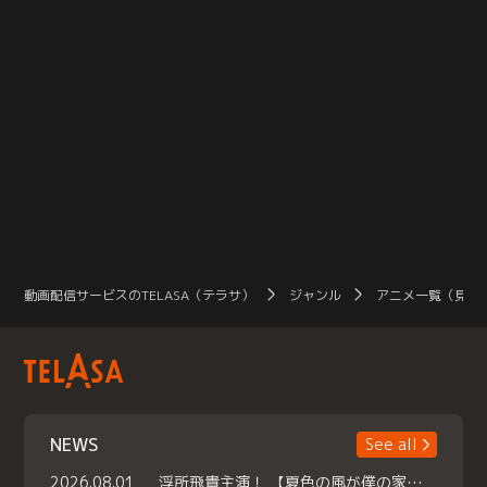
動画配信サービスのTELASA（テラサ）
ジャンル
アニメ一覧（見放
NEWS
See all
2026.08.01
浮所飛貴主演！ 【夏色の風が僕の家にやってきた】 本日よりテラサで独占配信スタート！