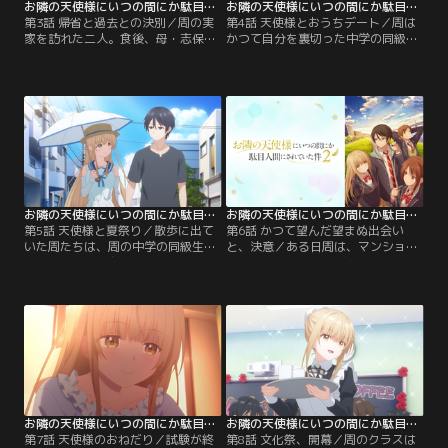
お隣の天使様にいつの間にか駄目人間にされていた件2 第03話
お隣の天使様にいつの間にか駄目人間にされていた件2 第04話
第3話 帰省と過去との決別／周の実
第4話 天使様とおうちデート／周は
家を訪れた二人。食後、母・志保子
かつて自分を裏切った中学の同級
の計らいで父・修斗と真昼が買い物
生・東城と再会し、過去を精算する
へ出かけると、残った周と志保子は
ことができた。翌日、腕の中で眠る
片づけをすることに。そこで周は志
真昼と朝を迎え、過去を乗り越えた
保子から真昼との交際について尋ね
ことを実感する。その後、真昼の
られ、見透かされていたことに動揺
「周くんに触られるのが好き」とい
するが、志保子は娘ができて嬉しい
う大胆な告白に翻弄されつつ、二人
と喜ぶ。一方、帰宅した真昼から、
は睦まじい時間を過ごす。夕方、周
修斗に周の幼少期の可愛い話を聞い
の両親から家族でのお出かけに誘わ
たことを知った周は…。【提供：バ
れた真昼は…。【提供：バンダイチ
ンダイチャンネル】
ャンネル】
お隣の天使様にいつの間にか駄目人間にされていた件2 第05話
お隣の天使様にいつの間にか駄目人間にされていた件2 第06話
第5話 天使様と夏祭り／散歩に出て
第6話 かつて望んだ望まぬ出会い
いた周たちは、周の中学の同級生・
と、決意／ある日周は、マンション
花田と出会う。友人に恵まれず、不
の真昼の部屋を見上げて佇む一人の
遇な中学時代を過ごした周を知る花
男性に気づく。真昼が両親とうまく
田は、周に彼女ができたことに驚く
いっていないことを知る周は、真昼
が、地元を離れたことで幸せを掴ん
の父・朝陽ではないかと予感する。
だ旧友の姿に安堵の表情を見せる。
意を決して真昼に告げると、今更父
帰省最終日、周の両親から「いつで
が会いに来るはずがないと冷静に一
も帰っておいで」と優しく告げられ
蹴。その後も周が朝陽の真意につい
た真昼は、家族の温かさに触れ…。
て考えていると、ある日、郵便受け
【提供：バンダイチャンネル】
に朝陽からの手紙が届く。【提供：
バンダイチャンネル】
お隣の天使様にいつの間にか駄目人間にされていた件2 第07話
お隣の天使様にいつの間にか駄目人間にされていた件2 第08話
第7話 天使様のおねだり／試験が終
第8話 文化祭、開幕／周のクラスは