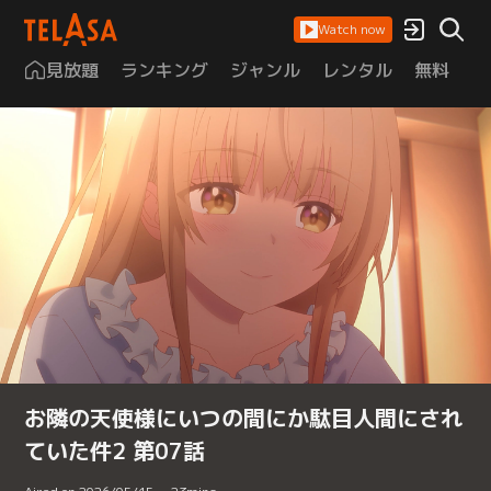
Watch now
見放題
ランキング
ジャンル
レンタル
無料
は
お隣の天使様にいつの間にか駄目人間にされ
ていた件2 第07話