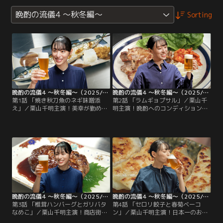
晩酌の流儀4 ～秋冬編～
Sorting
晩酌の流儀4 ～秋冬編～（2025/10/03放送分）第01話
晩酌の流儀4 ～秋冬編～（2025/10/10放送分）第02話
第1話 「焼き秋刀魚のネギ味噌添
第2話 「ラムギョプサル」／栗山千
え」／栗山千明主演！美幸が勤める
明主演！晩酌へのコンディション作
ホップハウジングの近所にライバル
りに余念がない美幸は、野球で反射
店が開店し焦る海野ら一同。また物
神経を身に着け人力車で足腰を鍛
件探しで色々な注文をつける客が来
え、落語の師匠に弟子入りしてトー
店して…。◆秋刀魚のネギ味噌添え
ク力を磨く。◆ラムギョプサル
晩酌の流儀4 ～秋冬編～（2025/10/17放送分）第03話
晩酌の流儀4 ～秋冬編～（2025/10/24放送分）第04話
第3話 「椎茸ハンバーグとガリバタ
第4話 「セロリ餃子と春菊ベーコ
なめこ」／栗山千明主演！商店街で
ン」／栗山千明主演！日本一のお酒
行われる福引きの一等の景品がお酒
メーカーから晩酌研究員としてヘッ