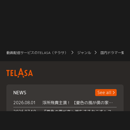
動画配信サービスのTELASA（テラサ）
ジャンル
国内ドラマ一覧（
NEWS
See all
2026.08.01
浮所飛貴主演！ 【夏色の風が僕の家にやってきた】 本日よりテラサで独占配信スタート！
2026.07.18
『夏色の雲が恋と嵐をまきおこす』スペシャルメイキング 【Part1】2026年７月18日（土）23時30分～配信スタート！話題のシーンの裏側を大公開！豪華キャスト大集合！ 『武宮家 真夏の家族会議』開催！
2026.07.15
救命医・遥（今田）の《心揺さぶる過去》や、 麻酔科医・権野（船越英一郎）の《謎多きプライベート》など… 《知られざるエピソード》を独占配信！