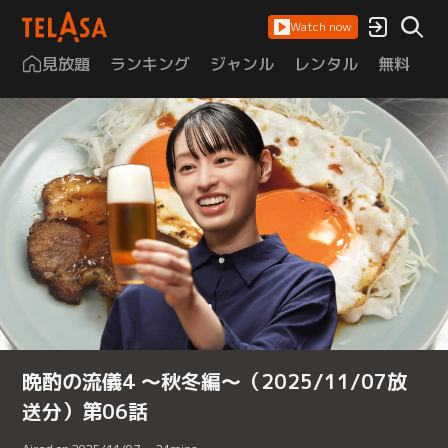
Watch now
見放題
ランキング
ジャンル
レンタル
無料
は
晩酌の流儀4 ～秋冬編～（2025/11/07放
送分）第06話