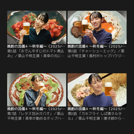
1年分だと知った美幸は、運気を上
ドハンティングされた美幸は、長年
げるためにありとあらゆる手段で奮
勤めたホップハウジングを離れるべ
闘する◆椎茸ハンバーグとガリバタ
きか頭を悩ませる◆セロリ餃子と春
なめこ
菊ベーコン
晩酌の流儀4 ～秋冬編～（2025/10/31放送分）第05話
晩酌の流儀4 ～秋冬編～（2025/11/07放送分）第06話
第5話 「おでん牛すじのトマト煮込
第6話 「チャーシューエッグ」／栗
み」／栗山千明主演！美幸の元に動
山千明主演！島村がトップハウジン
画撮影用の部屋を探す牛場と珍山が
グスの社員になったと知り、美幸は
訪れる。いくつか物件を見てまわる
店を訪ねる。島村はホップハウジン
が、どの部屋にも霊の気配がし
グには戻らないと告げるが、ある客
て…？◆おでん牛すじのトマト煮込
が店に現れ…？◆チャーシューエッ
み
グ
晩酌の流儀4 ～秋冬編～（2025/11/14放送分）第07話
晩酌の流儀4 ～秋冬編～（2025/11/21放送分）第08話
第7話 「レタス包みガパオ」／栗山
第8話 「カキフライ しば漬タルタ
千明主演！美幸が勤めるホップハウ
ル」／栗山千明主演！漫才師から商
ジングにバラエティ番組の撮影隊が
店街の漫才大会に誘われた美幸は、
訪れる。タイから来た男性に日本の
晩酌のヒントを求め出場すること
晩酌を教えてほしいと頼まれた美幸
に。そこに肉山が組むナイスという