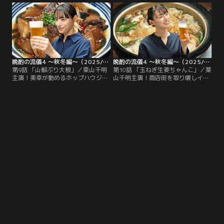
は…。◆レタス包みガパオ
強敵が現れる◆カキフライ しば漬タ
ルタル
晩酌の流儀4 ～秋冬編～（2025/11/28放送分）第09話
晩酌の流儀4 ～秋冬編～（2025/12/05放送分）第10話（最終話）
第9話 「山椒ぶり大根」／栗山千明
第10話 「玉ねぎ生姜ちゃんこ」／栗
主演！美幸が勤めるホップハウジン
山千明主演！商店街を取り壊しイン
グに応援団の浅見が訪れる。発生練
バウンド向けの施設を作る計画があ
習のため防音の部屋を探していると
ることを知った美幸は、トップハウ
言う。美幸は練習を見学させてもら
ジングスが絡んでいると知り交渉に
うことに◆山椒ぶり大根
向かう◆玉ねぎ生姜ちゃんこ