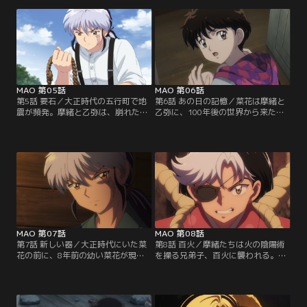
令和の現代に戻り、8年前に遭った
法は載っていない。すると、教団の
事故のことを調べ始める。
教祖、鐘子が二人を地下室に閉じ込
めてしまう。
MAO 第05話
MAO 第06話
第5話 要石／大正時代の五行町で地
第6話 あの日の記憶／菜花は摩緒と
震が頻発。摩緒と乙弥は、崩れた裏
乙弥に、100年後の世界から来たと
山の様子を見に行った妖から、地震
打ち明けるが信じてもらえない。現
鎮めの要石を祀っていた辺りに奇妙
代に戻った菜花は、摩緒にもらった
な洋館が建っていると聞く。ふたり
解毒剤を飲み、8年前の事故の日を
がそこを訪れると、無かったはずの
思い出す。疑問を抱いた菜花は摩緒
教会が建っていた。
に会うため大正時代に向かう…。
MAO 第07話
MAO 第08話
第7話 新しい器／大正時代にいた菜
第8話 百火／摩緒たちは火の陰陽術
花の前に、8年前の幼い菜花が現れ
を操る兄弟子、百火に襲われる。百
た。猫鬼は幼い菜花を咥え、五行商
火は一度死んでしまうが、すぐに生
店街の門から令和の世界へ飛び去っ
き返った。百火も900年生き続けて
てしまう。獣姿の摩緒は幼い菜花を
いるのだ。百火によると、900年
守るため、現代へ守護の式神を飛ば
前、5人の弟子が師匠から「五色