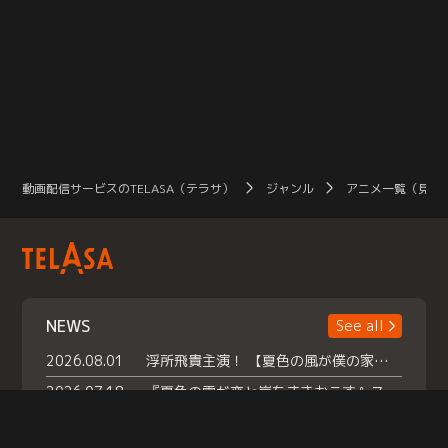
動画配信サービスのTELASA（テラサ）
ジャンル
アニメ一覧（見放
NEWS
See all
2026.08.01
浮所飛貴主演！ 【夏色の風が僕の家にやってきた】 本日よりテラサで独占配信スタート！
2026.07.18
『夏色の雲が恋と嵐をまきおこす』スペシャルメイキング 【Part1】2026年７月18日（土）23時30分～配信スタート！話題のシーンの裏側を大公開！豪華キャスト大集合！ 『武宮家 真夏の家族会議』開催！
2026.07.15
救命医・遥（今田）の《心揺さぶる過去》や、 麻酔科医・権野（船越英一郎）の《謎多きプライベート》など… 《知られざるエピソード》を独占配信！