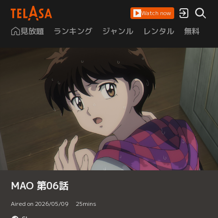
Watch now
見放題
ランキング
ジャンル
レンタル
無料
は
MAO 第06話
Aired on 2026/05/09
25
mins