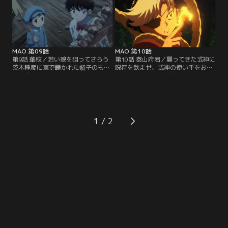
すと気を失ってしまう。
堂」に呼ばれたという。
MAO 第09話
MAO 第10話
第9話 華紋／若い娘を狙ってさらう
第10話 泰山府君／襲ってきた式神に
茨木種彦に車で轢かれた貂子のもと
呪符を飲ませ、式神の使い手をおび
へ、摩緒たちが駆け付ける。そこへ
き出す罠を仕掛ける摩緒。そこへ、
茨木家当主の依頼を受けた朽縄とい
魚と水で構成された巨人が現れる。
う男が現れる。木の陰陽術を使う朽
その巨人は摩緒に、人の寿命を操る
縄だが、その正体は、摩緒の兄弟子
陰陽道の最高奥義「泰山府君」の術
の華紋だった。
を教えてほしいと迫る。
1