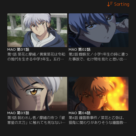
Sorting
MAO 第01話
MAO 第02話
第1話 菜花と摩緒／黄葉菜花は令和
第2話 蜘蛛女／小学1年生の時に遭っ
の現代を生きる中学3年生。五行商
た事故で、化け物を見たと思い出し
店街の門から迷い込んだ見知らぬ世
た菜花は、五行商店街の門と繋がる
界で、摩緒という青年と出会う。菜
世界が大正時代だと気づく。一方、
花を襲った妖を退治した摩緒は、菜
摩緒は自身を呪った猫鬼に関わりが
花に「おまえ、妖だろう」と告
ありそうな「首なし事件」を調べ始
げ…。
める。
MAO 第03話
MAO 第04話
第3話 呪われし者／摩緒の持つ「破
第4話 鐘臨教事件／菜花と乙弥は、
軍星の太刀」に触れても死なない菜
猫鬼に関わりがありそうな鐘臨教の
花は、幼い頃に猫鬼の血を浴びて呪
教団に潜入する。地下室で呪法の写
われた可能性があるようだ。菜花は
本を見つけるが、人の寿命を操る方