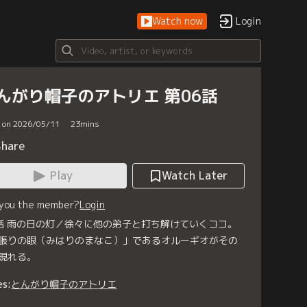
Watch now
Login
んがり帽子のアトリエ 第06話
d on 2026/05/11
23
mins
Share
Play
Watch Later
 you the member?
Login
話 雨の日の灯／徐々に他の弟子と打ち解けていくココ。
張りの眼（みはりのまなこ）」であるオルーギオがその
現れる。
es:
とんがり帽子のアトリエ