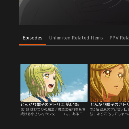
Episodes
Unlimited Related Items
PPV Rel
とんがり帽子のアトリエ 第01話
とんがり帽子のアトリ
第1話 はじまりの魔法／魔法に憧れを抱き
第2話 草原の学び舎／
続ける小さな村の少女・ココは、ある日、
法により石化してしまっ
魔法に隠された“絶対の秘密”を知ってしま
め、そして幼い頃に絵本
う。
ばあり帽の魔法使い”の
め、ココは魔法使い・キ