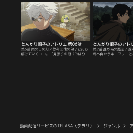
なった。魔法使いになる
るために訪れた学び舎で
同じくキーフリーの弟子
アガット、テティア、リ
とんがり帽子のアトリエ 第06話
とんがり帽子のアトリ
第6話 雨の日の灯／徐々に他の弟子と打ち
第7話 誰が為の魔法／
解けていくココ。「見張りの眼（みはりの
場へ向かうキーフリーと
まなこ）」であるオルーギオがその前に現
法使いとしての成長を焦
れる。
を申し出る。
動画配信サービスのTELASA（テラサ）
ジャンル