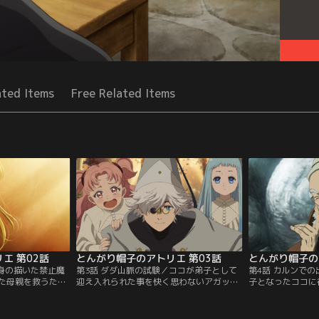
ated Items
Free Related Items
エ 第02話
とんがり帽子のアトリエ 第03話
とんがり帽子の
自身の描いた禁止魔
第3話 ダダ山脈の試験／ココが弟子として
第4話 カルンで
た母親を救うた
迎え入れられた事を快く思わないアガット
子となったココに
を渡してきた”つ
は、試験「王の許し」を受け、合格するよ
ため、キーフリー
手掛かりを追うた
う告げる。
て魔法使いの街・
ーフリーの弟子と
の剣（ほしのつる