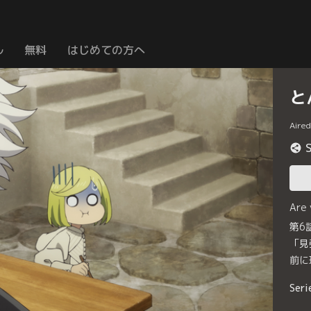
ル
無料
はじめての方へ
と
Aire
Are
第6
「見
前に
Seri