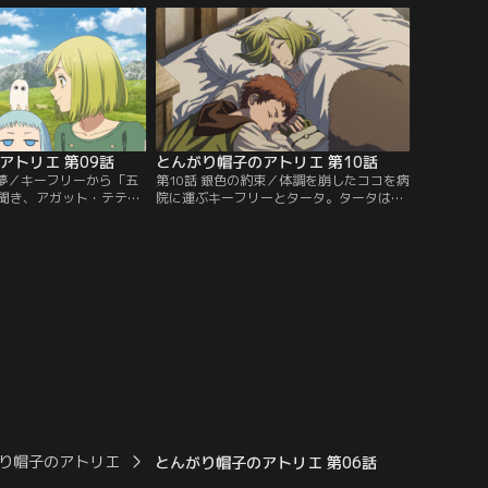
中、幼い頃に出会った謎
魔法使い”の姿を見かけた
を飛び出し走り出す
アトリエ 第09話
とんがり帽子のアトリエ 第10話
悪夢／キーフリーから「五
第10話 銀色の約束／体調を崩したココを病
聞き、アガット・テティ
院に運ぶキーフリーとタータ。タータはキ
への想いや目標を語る。
ーフリーの言動に疑念を抱き、問い詰め
る。
り帽子のアトリエ
とんがり帽子のアトリエ 第06話