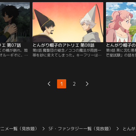
ための修行を始め
る。しかしその最
あるアトリエで、
の”つばあり帽の
である少女たち・
ココは、咄嗟に店
チェと出会う。
が……。
エ 第07話
とんがり帽子のアトリエ 第08話
とんがり帽子の
近くの橋が崩れ、現
第8話 魔警団の疑念／ココの魔法が周囲一
第9話 黒に沈む
オルーギオに、魔
帯を砂に変えてしまった。キーフリーは、
芒星試験」の話を
るアガットが同行
ココの使った魔墨にその原因があると気づ
ア・リチェは魔法
く。
1
2
アニメ一覧（見放題）
SF・ファンタジー一覧（見放題）
とんが