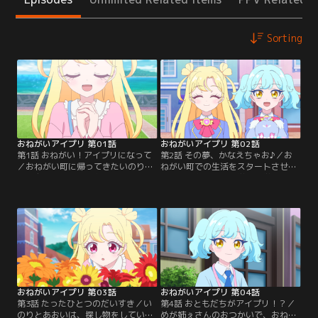
Sorting
おねがいアイプリ 第01話
おねがいアイプリ 第02話
第1話 おねがい！アイプリになって
第2話 その夢、かなえちゃお♪／お
／おねがい町に帰ってきたいのり
ねがい町での生活をスタートさせた
は、広場の女神像におねがいする。
いのり。おねがい中学に入学する
「アイプリになるチャンスをくださ
と、あおいも同じクラスだった。放
い！」すると、人気アイプリのあお
課後、あおいがいのりを連れてきた
いが声をかけてきた。一緒にアイプ
のは、おねがい町にあるめが姉ぇの
リショップに行くと、モコという小
カフェ。そこで、フォーチュからお
さな女の子から、引っ越していく近
ねがい町の人たちのおねがいをかな
所のお姉ちゃんのプレゼントを選ん
える『おねがいかなえ隊』に入って
で欲しいと、おねがいされるいの
ほしいと言われるいのり。
り。
おねがいアイプリ 第03話
おねがいアイプリ 第04話
第3話 たったひとつのだいすき／い
第4話 おともだちがアイプリ！？／
のりとあおいは、探し物をしている
めが姉ぇさんのおつかいで、おねが