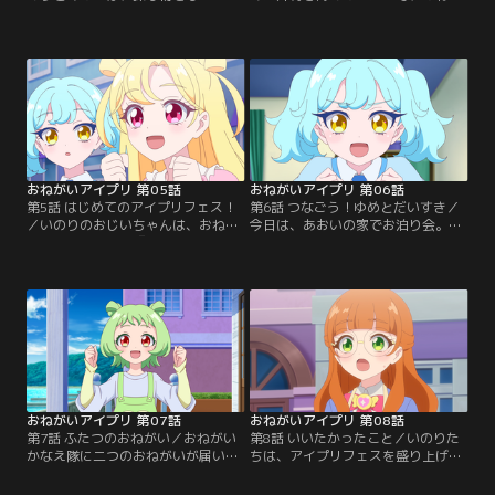
女の子と出会う。彼女は、同じクラ
い通りにやってきたいのりとあお
スの友坂ぐみ。大切にしていたシー
い。目当ての洋菓子店に入ると、そ
ルをなくしてしまったと言う。それ
こにはぐみの姿が。パティスリー・
は、弟と妹が誕生日にプレゼントし
トモサカは、ぐみの家だったのだ。
てくれた世界にひとつだけのシー
いのりとあおいのライブを見て、す
ル。一緒に見つけて欲しい！と、お
ごいと言ってくれたぐみに、「アイ
ねがいされたいのりとあおい。ぐみ
プリをやってみない？」と誘ういの
のおねがいをかなえるために探し始
り。だが、ぐみは無理だと首を横に
めるが…。
振る。
おねがいアイプリ 第05話
おねがいアイプリ 第06話
第5話 はじめてのアイプリフェス！
第6話 つなごう！ゆめとだいすき／
／いのりのおじいちゃんは、おねが
今日は、あおいの家でお泊り会。盛
い町の町長さん。『みんなが今より
り上がるいのりとぐみだが、真面目
もっとノリノリになれるように笑顔
なあおいはアイプリフェスの反省会
あふれる町にしたい』と女神像にお
をすると言う。フェスは成功した
ねがいをしている。それを聞いたい
が、もっとたくさんの人に見てもら
のりは広場にたくさんの人たちを集
えるようになりたい。そんな思いを
めて、『おねがい町アイプリフェス
二人に話すあおい。反省会の結果、
ティバル』、略して『アイプリフェ
『広場がいっぱいになるまでお客さ
ス』を開こうと提案する。そして、
んを集める』『新しいライブにもチ
フェス当日。
ャレンジ』という目標ができた。
おねがいアイプリ 第07話
おねがいアイプリ 第08話
第7話 ふたつのおねがい／おねがい
第8話 いいたかったこと／いのりた
かなえ隊に二つのおねがいが届い
ちは、アイプリフェスを盛り上げる
た。一つ目は、さつきから。部活の
のを手伝ってくれた生徒会長のおり
練習でケガをしてしまったが、友達
びあにお礼を言う。だが、おりびあ