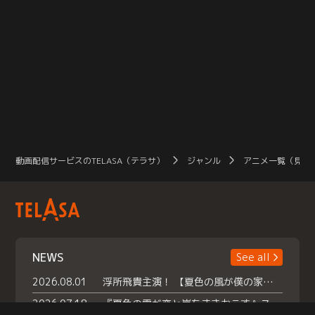
動画配信サービスのTELASA（テラサ）
ジャンル
アニメ一覧（見放
NEWS
See all
2026.08.01
浮所飛貴主演！ 【夏色の風が僕の家にやってきた】 本日よりテラサで独占配信スタート！
2026.07.18
『夏色の雲が恋と嵐をまきおこす』スペシャルメイキング 【Part1】2026年７月18日（土）23時30分～配信スタート！話題のシーンの裏側を大公開！豪華キャスト大集合！ 『武宮家 真夏の家族会議』開催！