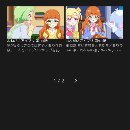
は「たいしたことない」と言ってい
は生徒会の『お花いっぱい運動』の
ると、悩んでいた。もう一つは、あ
活動で、とても忙しそう。ぐみは、
おいの姉・わかばから。陸上の大会
一人でがんばるおりびあに焼き菓子
が近いのに、調子が出ないと悩んで
を差し入れする。人から頼まれ、生
いる。さつきはぐみが、わかばはあ
徒会長になったおりびあ。『お花い
おいといのりが応援することに。
っぱい運動』も、みんなのことを思
って、一人でがんばっている。
おねがいアイプリ 第09話
おねがいアイプリ 第10話
第9話 ゆうきのつばさで／おりびあ
第10話 ちいさなおともだち／おりび
は、一人でアイプリショップを訪れ
あの弟・れおんの様子がおかしい。
る。とってもアイプリに詳しいおり
ぐみは、校庭でたくさんのパンを持
びあに、めが姉ぇさんは「アイプリ
っているれおんを見かけていた。朝
になりたいの？」と尋ねる。そこ
も、おりびあの分のパンがいつの間
に、いのりたちおねがいかなえ隊と
にかなくなっていた。町中のパンを
こはるが来店。おりびあは逃げるよ
独り占めするのではと、心配したお
うに、お店を出ていってしまった。
りびあはれおんを探し始める。そん
1
こはるは、次のアイプリフェスの相
なとき、女神様のもとにおねがいが
談をおりびあにしたいと思ってい
届く。
た。