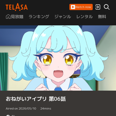
Watch now
見放題
ランキング
ジャンル
レンタル
無料
は
おねがいアイプリ 第06話
Aired on 2026/05/10
24
mins