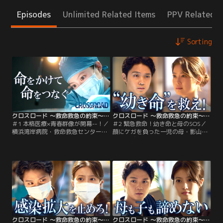
Episodes
Unlimited Related Items
PPV Related I
Sorting
クロスロード ～救命救急の約束～（2026/07/07放送分）第01話
クロスロード ～救命救急の約束～（2026/07/14放送分）第02話
＃1 本格医療×青春群像が開幕--！／
＃2 緊急救命！幼き命と母のSOS／
横浜湾岸病院・救命救急センター
顔にケガを負った一児の母・影山静
に、受け入れを断ったはずの重症患
香（呉城久美）が、横浜湾岸病院・
者が運び込まれてきた。搬送を許可
救命救急センターに搬送されてき
したのは、同院の若き救命医・春木
た。 転倒によるケガだと主張する静
遥（今田美桜）！ 事故直後は応急処
香の様子に、どこか違和感を覚える
置に協力していた加害者・真島裕人
救命医・春木遥（今田美桜）。 だ
（藤本洸大）がなぜか姿を消すな
が、先輩救命医・桐生昴（磯村勇
ど、騒然となる現場で重症患者の命
斗）は「患者のプライベートは詮索
を何としても救うため、独断で搬送
すべきではない」と、たしなめ…。
を許可したのだ。
クロスロード ～救命救急の約束～（2026/07/21放送分）第03話
クロスロード ～救命救急の約束～（2026/07/28放送分）第04話