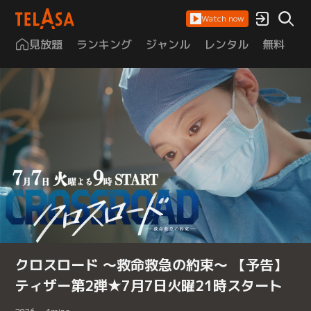
Watch now
見放題
ランキング
ジャンル
レンタル
無料
は
クロスロード ～救命救急の約束～ 【予告】
ティザー第2弾★7月7日火曜21時スタート