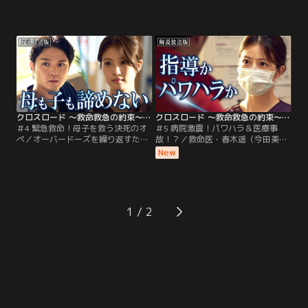
香（呉城久美）が、横浜湾岸病院・
（今田美桜）は、院内で働き始めた
救命救急センターに搬送されてき
ばかりの 真面目なベトナム人技能実
た。 転倒によるケガだと主張する静
習生と出会い、心温まる友情が芽生
香の様子に、どこか違和感を覚える
え始める。 一方で、産廃処理場で崩
救命医・春木遥（今田美桜）。 だ
落事故が発生。 瓦礫の下敷きとなっ
が、先輩救命医・桐生昴（磯村勇
たベトナム人作業員が救命救急セン
斗）は「患者のプライベートは詮索
ターに搬送されてくる。
すべきではない」と、たしなめ…。
クロスロード ～救命救急の約束～［解説放送］ 第04話
クロスロード ～救命救急の約束～［解説放送］ 第05話
＃4 緊急救命！母子を救う決死のオ
＃5 病院激震！パワハラ＆医療事
ペ／オーバードーズを繰り返すたび
故！？／救命医・春木遥（今田美
救急搬送される高校生・真美（星乃
桜）や桐生昴（磯村勇斗）も慕う横
New
あんな）と、娘にあきれる母・若葉
浜湾岸病院のベテラン麻酔科医・権
裕子（櫻井淳子）。そのたびに現場
野正造（船越英一郎）に、まさかの
に駆けつける救急隊員・渋川輝（寛
パワハラ疑惑が浮上する！ 告発した
一郎）は、彼女が抱える心の闇を晴
のは、美容整形外科クリニックの院
らしてあげたいと切に願うのだ
長・楠野潤（河相我聞）。かつて権
1
が…。
野から浴びせられた怒声の録音デー
タをSNSで公開し、大炎上してしま
ったのだ。