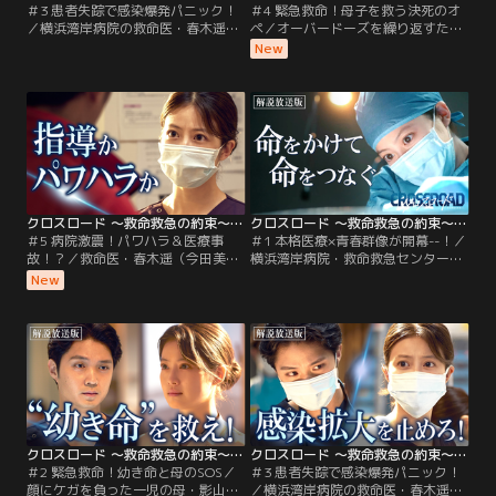
＃3 患者失踪で感染爆発パニック！
＃4 緊急救命！母子を救う決死のオ
／横浜湾岸病院の救命医・春木遥
ペ／オーバードーズを繰り返すたび
（今田美桜）は、院内で働き始めた
救急搬送される高校生・真美（星乃
New
ばかりの真面目なベトナム人技能実
あんな）と、娘にあきれる母・若葉
習生と出会い、心温まる友情が芽生
裕子（櫻井淳子）。そのたびに現場
え始める。一方で、産廃処理場で崩
に駆けつける救急隊員・渋川輝（寛
落事故が発生。瓦礫の下敷きとなっ
一郎）は、彼女が抱える心の闇を晴
たベトナム人作業員が救命救急セン
らしてあげたいと切に願うのだ
ターに搬送されてくる。
が…。
クロスロード ～救命救急の約束～（2026/08/04放送分）第05話
クロスロード ～救命救急の約束～［解説放送］ 第01話
＃5 病院激震！パワハラ＆医療事
＃1 本格医療×青春群像が開幕--！／
故！？／救命医・春木遥（今田美
横浜湾岸病院・救命救急センター
桜）や桐生昴（磯村勇斗）も慕う横
に、受け入れを断ったはずの重症患
New
浜湾岸病院のベテラン麻酔科医・権
者が運び込まれてきた。搬送を許可
野正造（船越英一郎）に、まさかの
したのは、同院の若き救命医・春木
パワハラ疑惑が浮上する！告発した
遥（今田美桜）！ 事故直後は応急処
のは、美容整形外科クリニックの院
置に協力していた加害者・真島裕人
長・楠野潤（河相我聞）。かつて権
（藤本洸大）がなぜか姿を消すな
野から浴びせられた怒声の録音デー
ど、騒然となる現場で重症患者の命
タをSNSで公開し、大炎上してしま
を何としても救うため、独断で搬送
ったのだ。。
を許可したのだ。
クロスロード ～救命救急の約束～［解説放送］ 第02話
クロスロード ～救命救急の約束～［解説放送］ 第03話
＃2 緊急救命！幼き命と母のSOS／
＃3 患者失踪で感染爆発パニック！
顔にケガを負った一児の母・影山静
／横浜湾岸病院の救命医・春木遥