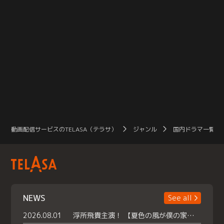
動画配信サービスのTELASA（テラサ）
ジャンル
国内ドラマ一覧（
NEWS
See all
2026.08.01
浮所飛貴主演！ 【夏色の風が僕の家にやってきた】 本日よりテラサで独占配信スタート！