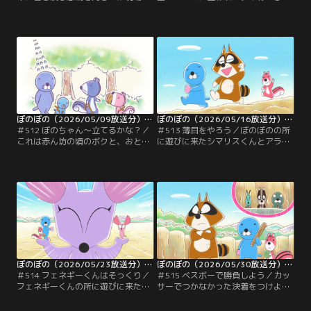
駆け付けたぼのぼのと森の仲間達。
んを救出すべく、人質交換作戦を実
そこには覆面をかぶったコヨーテと
行するぼのぼの。わきのポケットに
縛り上げられたダイ姉ちゃんがいる
ショーねえちゃんとシマリスくんを
のだった。近づけばタチワライの木
潜ませ、交換時に二人が飛び出して
の皮をダイねえちゃんの顔に押し当
コヨーテを撃退する作戦だ。しか
てると言われ、立ち尽くす一同。コ
し、ぼのぼのは木に登れず頓挫して
ヨーテの要望を聞く振りをして時間
しまう。他の作戦も失敗し途方に暮
稼ぎをし、救出作戦を実行するぼの
れていると、荷物を抱えたスナドリ
ぼの達だったのだが…。
ネコさんがやってきて…。
ぼのぼの（2026/05/09放送分）＃512
ぼのぼの（2026/05/16放送分）＃513
＃512 ぼのちゃん～立てるかな？／
＃513 薄目をやろう／ぼのぼのの所
これは赤ん坊の頃のボクと、おとう
に遊びに来たシマリスくんとアライ
さんのおはなし--。岩場でそわそわ
グマくんは、薄目をしているぼのぼ
しているぼのちゃんの様子に、そろ
のに思わずたじろぐ。薄目をしてい
そろシマリスちゃんが遊びに来る頃
るといつもと違う感じに見えて面白
だからだとぼのちゃんのおとうさん
いというのだ。試しにやってみると
は納得するのだった。遠くを見よう
予想以上に面白く、アライグマくん
と立ち上がったぼのちゃんに驚き、
は何があっても最後まで薄目でいた
やってきたシマリスちゃんに挨拶を
ものが勝者となる、薄目チキンレー
返すぼのちゃんに驚くぼのぼののお
スの開催を宣言する。
とうさんで…。
ぼのぼの（2026/05/23放送分）＃514
ぼのぼの（2026/05/30放送分）＃515
＃514 フェネギーくんはそっくり／
＃515 ベスボーで勝負しよう／カッ
フェネギーくんの所に遊びに来たぼ
サーでつかなかった決着をつけよう
のぼのとシマリスくん。シマリスく
と、今度はベスボーで勝負すること
んはフェネギーくんに聞いてもらい
にしたアライグマくんとショーねえ