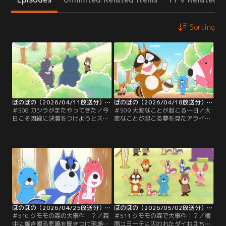
Sorting
ぼのぼの（2026/04/11放送分）＃508
ぼのぼの（2026/04/18放送分）＃509
＃508 カシラがまたやってきた／今
＃509 大変なことが起こる一日／大
日こそ因縁に決着をつけようとスナ
変なことが起こる夢を見たアライグ
ドリネコさんの家にやってきたカシ
マくんは、そのことをぼのぼのとシ
ラとゴンゾ。そこにクズリくんのお
マリスくんに話すが夢の話かと真に
とうさんも訪ねて来るが、スナドリ
受けてくれない。夢から次に起こる
ネコさんは不在なのだった。そそく
ことを当てたアライグマくんをぼの
さと帰ろうとするクズリくんのおと
ぼのとシマリスくんは信じることに
うさんを不審に思ったカシラは呼び
する。夢ではクモモの森が滅ぶよう
止めてスナドリネコさんの居場所を
な大変なことが起こるようで、シマ
聞くが、本当に不在なのか確認した
リスくんは夢とは逆のことをするよ
のかと逆に問われて…。
うに提案するのだが…。
ぼのぼの（2026/04/25放送分）＃510
ぼのぼの（2026/05/02放送分）＃511
＃510 クモモの森の大事件！？／森
＃511 クモモの森で大事件！？／覆
中に響き渡る悲鳴を聞きつけ現場に
面コヨーテに囚われたダイねえちゃ