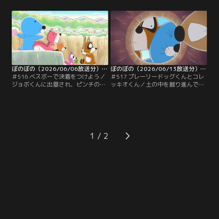
たいものがあるという。それはシマ
ちゃん。ぼのぼのとシマリスくん、
リスくんが川に揺蕩っているドング
アライグマくんのチームと対決する
リを見て思い付いた歌なのだった。
のはショーねえちゃん、ダイねえち
歌に合わせて踊り出すフェネギー親
ゃん、石投げ名人のジョボくんのチ
子。そこから踊りおどりになりたか
ーム。ピッチャーのシマリスくんは
ったフェネギーくんのおとうさんの
ショーねえちゃんに気圧され、ヘロ
過去が語られて…。
ヘロな球を投げて…。
ぼのぼの（2026/06/06放送分）＃516
ぼのぼの（2026/06/13放送分）＃517
＃516 ベスボーで決着をつけよう／
＃517 プレーリードッグくんとコレ
ジョボくんに出塁され、ピンチのピ
ッキオくん／土の中を掘り進んでい
ッチャーのシマリスくん。抑えると
ると、オケラに遭遇してしまったコ
意気込むシマリスくんだったが、ま
レッキオくん。慌てて逃げていると
たもショーねえちゃんに気圧されて
迷子になってしまう。地上は怖いが
ヘロヘロな球を投げてしまう。ショ
意を決して土の上に出てみることに
ーねえちゃんは上手く転がしてぼの
すると、上がった先も土の下で奥に
ぼのの横を抜いてヒットを放ち、先
は誰かがいるのだった。そこはプレ
1
制点を挙げる。その後、試合は無得
ーリードッグくんの家で、土の上に
点で進み、アライグマくんが最後の
続く穴を見つけたコレッキオくんが
打席に向かう。
顔を出すと…。