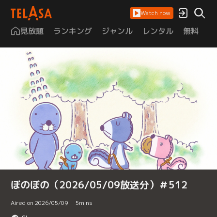
Watch now
見放題
ランキング
ジャンル
レンタル
無料
は
ぼのぼの（2026/05/09放送分）＃512
Aired on 2026/05/09
5
mins