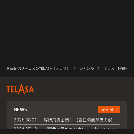
動画配信サービスのTELASA（テラサ）
ジャンル
キッズ・特撮一覧
NEWS
See all
2026.08.01
浮所飛貴主演！ 【夏色の風が僕の家にやってきた】 本日よりテラサで独占配信スタート！
2026.07.18
『夏色の雲が恋と嵐をまきおこす』スペシャルメイキング 【Part1】2026年７月18日（土）23時30分～配信スタート！話題のシーンの裏側を大公開！豪華キャスト大集合！ 『武宮家 真夏の家族会議』開催！