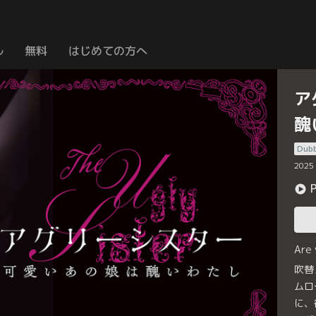
ル
無料
はじめての方へ
ア
醜
Dub
2025
Are
吹替
ムロ
に、