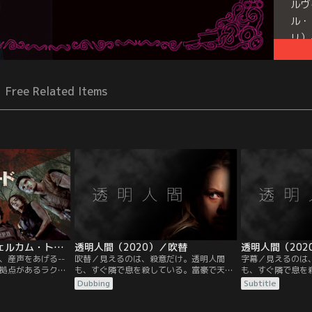
ルヴ
ル・
リ）
こと
Free Related Items
バイオハザード：ウェルカム・トゥ・ラクーンシティ／字幕
透明人間（2020）／吹替
透明人間（202
、産声をあげる--
吹替／見えるのは、殺意だけ。透明人間
字幕／見えるのは
拠点があるラクー
も、すぐ隣で息を殺している。富豪で天才
も、すぐ隣で息を
施設で育った主人
科学者エイドリアンの束縛された関係から
科学者エイドリア
Dubbing
Subtitle
ルドは、アンブレ
逃げることの出来ないセシリアは、ある真
逃げることの出来
たことで、街に異
夜中、計画的に彼の豪邸から脱出を図る。
夜中、計画的に彼