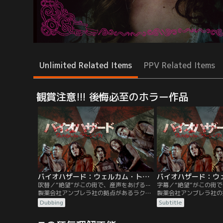
Unlimited Related Items
PPV Related Items
観賞注意!!! 後悔必至のホラー作品
バイオハザード：ウェルカム・トゥ・ラクーンシティ／吹替
吹替／“絶望”がこの街で、産声をあげる--
字幕／“絶望”がこの街で
製薬会社アンブレラ社の拠点があるラクー
製薬会社アンブレラ社の
ンシティ。この街の養護施設で育った主人
ンシティ。この街の養護
Dubbing
Subtitle
公クレア・レッドフィールドは、アンブレ
公クレア・レッドフィー
ラ社がある事故を起こしたことで、街に異
ラ社がある事故を起こし