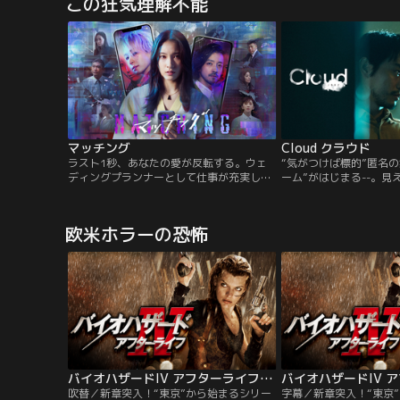
この狂気理解不能
変が起きていると警告する不可解なメッセ
変が起きていると警告す
ージを受け取り、ラクーンシティへと戻っ
ージを受け取り、ラクー
てきた。R.P.D.（ラクーン市警）の兄クリ
てきた。R.P.D.（ラク
ス・レッドフィールドは…。
ス・レッドフィールドは
マッチング
Cloud クラウド
ラスト1秒、あなたの愛が反転する。ウェ
“気がつけば標的”匿名
ディングプランナーとして仕事が充実して
ーム”がはじまる--。見
いる一方、恋愛に奥手な輪花（土屋太鳳）
わせの“いま”ここにあ
は、同僚の尚美（片山萌美）の後押しでマ
ンス・スリラー。吉井良
ッチングアプリに登録をすることに。勇気
は、町工場に勤めながら
欧米ホラーの恐怖
を出して一歩踏み出し、デートに臨んだ輪
ハンドルネームを使い転
花だったが、現れたのはプロフィールとは
いた。医療機器、バッグ
別人のように暗い男・吐夢（佐久間大介）
売れるものなら何でもい
だった。
て、高く売る、ただそれ
バイオハザードIV アフターライフ／吹替【ミラ・ジョヴォヴィッチ主演】
吹替／新章突入！“東京”から始まるシリー
字幕／新章突入！“東京