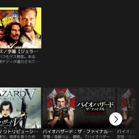
ンは手首を切って自殺を
一部を彼女に残した。セ
疑っていた。偶然とは思
来事が重なり…。
炎のデス・ポリス／字幕【ジェラルド・バトラー主演】
いつもゲス野郎。ある
師テディが連行されてく
わざと逮捕されたのだ。
し屋ボブ（ジェラルド・
男に成りすまし留置場の
ったから、さぁ大変。新
の活躍によってボブのテ
止されるが…。
バイオハザードV リトリビューション／字幕【ミラ・ジョヴォヴィッチ主演】
バイオハザード：ザ・ファイナル／字幕【ミラ・ジョヴォヴィッチ主演】
壊せ。地球を救うため
字幕／見届けよ、最期。『バイオハザー
吹替／見届