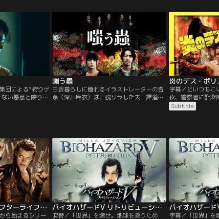
る不可解なメッセ
失意のエイドリアンは手首を切って自殺を
失意のエイドリア
ンシティへと戻っ
し、莫大な財産の一部を彼女に残した。セ
し、莫大な財産の
ーン市警）の兄クリ
シリアは彼の死を疑っていた。偶然とは思
シリアは彼の死を
…。
えない不可解な出来事が重なり…。
えない不可解な出
嗤う蟲
の集団による“狩りゲ
田舎暮らしに憧れるイラストレーターの杏
字幕／どいつもこ
えない悪意と隣り合
奈（深川麻衣）は、脱サラした夫・輝道
夜、警察署に詐欺
る恐さを描くサスペ
（若葉竜也）と共に都会を離れ、麻宮村に
る。命を狙われて
Subtitle
介（菅田将暉）
移住する。麻宮村の村民たちは、自治会長
しかしスゴ腕の殺
“ラーテル”という
の田久保（田口トモロヲ）を過剰なまでに
バトラー）が泥酔
売で日銭を稼いで
信奉していた。二人は、村民たちの度を越
お向かいさんとな
にフィギュア……
えたおせっかいに辟易しながらも新天地で
人警官ヴァレリー
い。安く仕入れ
のスローライフを満喫する。
ディ抹殺計画は阻
だけのこと。
バイオハザードIV アフターライフ／字幕【ミラ・ジョヴォヴィッチ主演】
バイオハザードV リトリビューション／吹替【ミラ・ジョヴォヴィッチ主演】
”から始まるシリー
吹替／「世界」を壊せ。地球を救うため
字幕／「世界」を