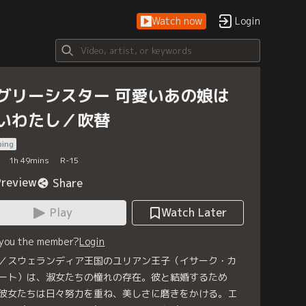
Watch now
Login
グリーシスター 可愛いあの娘は
いわたし／吹替
bing
1
h
49
mins
R-15
Preview
Share
Play
Watch Later
 you the member?
Login
／スウェランディア王国のユリアン王子（イサーク・カ
ート）は、淑女たちの憧れの存在。彼と結婚するため
彼女たちは日々努力を重ね、美しさに磨きをかける。エ