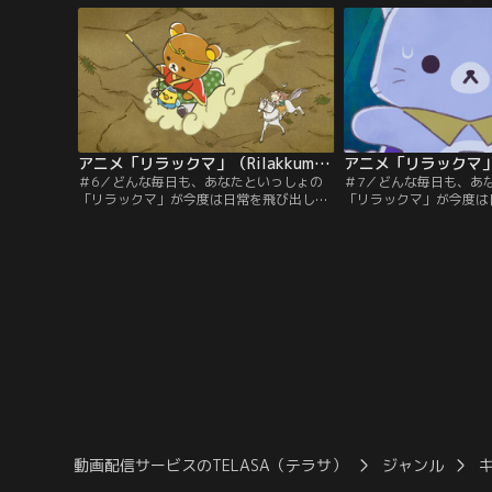
あなたのそばにリラックマを。新たにうご
あなたのそばにリラック
きだす、わくわくの物語。ぜひ「リラック
きだす、わくわくの物語
マ」に会いにきてくださいね。
マ」に会いにきてくださ
アニメ「リラックマ」（Rilakkuma） 第06話
＃6／どんな毎日も、あなたといっしょの
＃7／どんな毎日も、あ
「リラックマ」が今度は日常を飛び出し
「リラックマ」が今度は
て、ゆる～り広がるアニメーションの世界
て、ゆる～り広がるアニ
へ。心がふわっと軽くなるような、そんな
へ。心がふわっと軽くな
ひと時。どこにいても、なにをしてても、
ひと時。どこにいても、
あなたのそばにリラックマを。新たにうご
あなたのそばにリラック
きだす、わくわくの物語。ぜひ「リラック
きだす、わくわくの物語
マ」に会いにきてくださいね。
マ」に会いにきてくださ
動画配信サービスのTELASA（テラサ）
ジャンル