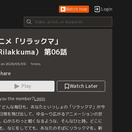
Watch now
Login
ニメ「リラックマ」
Rilakkuma） 第06話
d on 2026/05/09
1
mins
Share
Play
Watch Later
 you the member?
Login
／どんな毎日も、あなたといっしょの「リラックマ」が今
日常を飛び出して、ゆる～り広がるアニメーションの世
。心がふわっと軽くなるような、そんなひと時。どこに
も、なにをしてても、あなたのそばにリラックマを。新