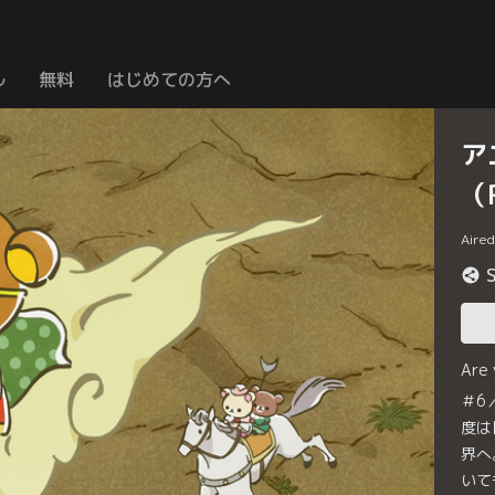
ル
無料
はじめての方へ
ア
（
Aire
Are
＃6
度は
界へ
いて