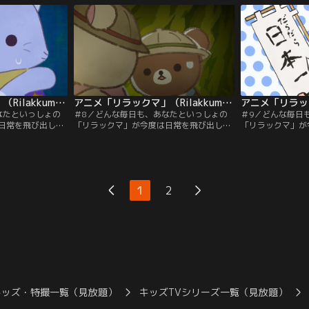
マを。新たにうご
あなたのそばにリラックマを。新たにうご
あなたのそばにリ
。ぜひ「リラック
きだす、わくわくの物語。ぜひ「リラック
きだす、わくわく
いね。
マ」に会いにきてくださいね。
マ」に会いにきて
アニメ「リラックマ」（Rilakkuma） 第07話
アニメ「リラックマ」（Rilakkuma） 第08話
なたといっしょの
＃8／どんな毎日も、あなたといっしょの
＃9／どんな毎日
日常を飛び出し
「リラックマ」が今度は日常を飛び出し
「リラックマ」が
メーションの世界
て、ゆる～り広がるアニメーションの世界
て、ゆる～り広が
るような、そんな
へ。心がふわっと軽くなるような、そんな
へ。心がふわっと
なにをしてても、
ひと時。どこにいても、なにをしてても、
ひと時。どこにい
マを。新たにうご
あなたのそばにリラックマを。新たにうご
あなたのそばにリ
。ぜひ「リラック
きだす、わくわくの物語。ぜひ「リラック
きだす、わくわく
1
2
いね。
マ」に会いにきてくださいね。
マ」に会いにきて
キッズ・特撮一覧（見放題）
キッズTVシリーズ一覧（見放題）