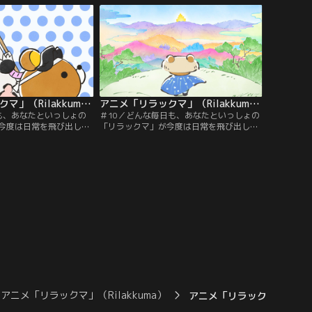
ラックマを。新たにうご
あなたのそばにリラックマを。新たにうご
の物語。ぜひ「リラック
きだす、わくわくの物語。ぜひ「リラック
くださいね。
マ」に会いにきてくださいね。
アニメ「リラックマ」（Rilakkuma） 第09話
アニメ「リラックマ」（Rilakkuma） 第10話
も、あなたといっしょの
＃10／どんな毎日も、あなたといっしょの
今度は日常を飛び出し
「リラックマ」が今度は日常を飛び出し
るアニメーションの世界
て、ゆる～り広がるアニメーションの世界
軽くなるような、そんな
へ。心がふわっと軽くなるような、そんな
ても、なにをしてても、
ひと時。どこにいても、なにをしてても、
ラックマを。新たにうご
あなたのそばにリラックマを。新たにうご
の物語。ぜひ「リラック
きだす、わくわくの物語。ぜひ「リラック
くださいね。
マ」に会いにきてくださいね。
アニメ「リラックマ」（Rilakkuma）
アニメ「リラックマ」（Rilak