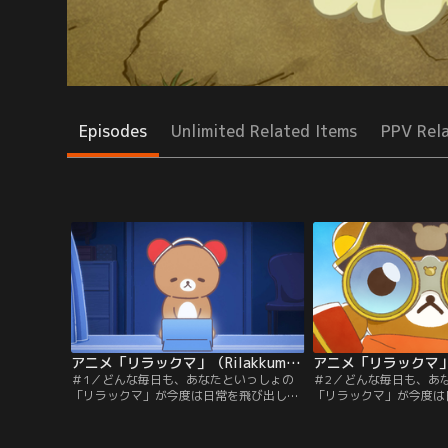
Episodes
Unlimited Related Items
PPV Rel
アニメ「リラックマ」（Rilakkuma） 第01話
＃1／どんな毎日も、あなたといっしょの
＃2／どんな毎日も、あ
「リラックマ」が今度は日常を飛び出し
「リラックマ」が今度は
て、ゆる～り広がるアニメーションの世界
て、ゆる～り広がるアニ
へ。心がふわっと軽くなるような、そんな
へ。心がふわっと軽くな
ひと時。どこにいても、なにをしてても、
ひと時。どこにいても、