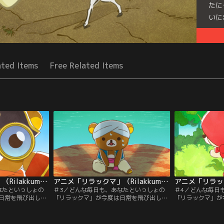
たに
いに
Seri
ated Items
Free Related Items
アニメ「リラックマ」（Rilakkuma） 第02話
アニメ「リラックマ」（Rilakkuma） 第03話
なたといっしょの
＃3／どんな毎日も、あなたといっしょの
＃4／どんな毎日
日常を飛び出し
「リラックマ」が今度は日常を飛び出し
「リラックマ」が
メーションの世界
て、ゆる～り広がるアニメーションの世界
て、ゆる～り広が
るような、そんな
へ。心がふわっと軽くなるような、そんな
へ。心がふわっと
なにをしてても、
ひと時。どこにいても、なにをしてても、
ひと時。どこにい