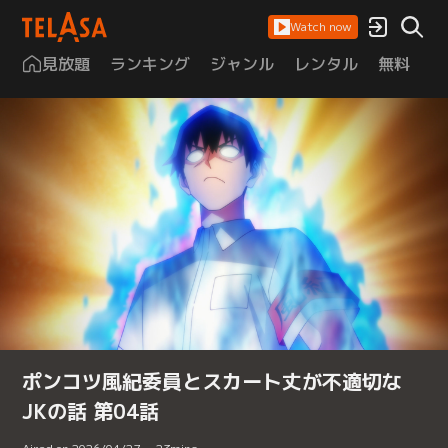
Watch now
見放題
ランキング
ジャンル
レンタル
無料
は
ポンコツ風紀委員とスカート丈が不適切な
JKの話 第04話