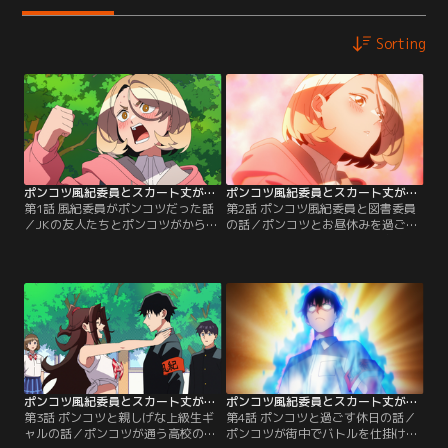
Sorting
ポンコツ風紀委員とスカート丈が不適切なJKの話 第01話
ポンコツ風紀委員とスカート丈が不適切なJKの話 第02話
第1話 風紀委員がポンコツだった話
第2話 ポンコツ風紀委員と図書委員
／JKの友人たちとポンコツがからむ
の話／ポンコツとお昼休みを過ごし
話／ポンコツ風紀委員と保健委員の
た話／桜大門くんと彼に毎朝注意さ
話／毎朝桜大門くんに身だしなみを
れる微笑ちゃんは、友人に「付き合
注意される小日向さんは、補習で彼
えば？」と言われるほどの仲。そん
に会いポンコツ風紀委員と知る。そ
な彼女の日課は図書室でのお昼寝。
こで勉強を教える代わりにスカート
だが、そこにはクセの強い図書委員
丈を見逃してもらおうと考える
が！？【提供：バンダイチャンネ
が！？【提供：バンダイチャンネ
ル】
ル】
ポンコツ風紀委員とスカート丈が不適切なJKの話 第03話
ポンコツ風紀委員とスカート丈が不適切なJKの話 第04話
第3話 ポンコツと親しげな上級生ギ
第4話 ポンコツと過ごす休日の話／
ャルの話／ポンコツが通う高校の生
ポンコツが街中でバトルを仕掛けら