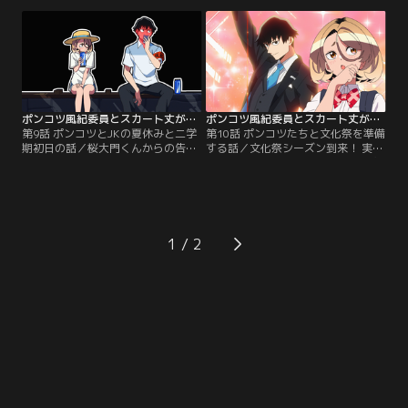
パされてしまう。さらに会長がギャ
ん。その時、微笑ちゃんが今から二
ルに変身し、副会長は気づかずデレ
人で縁結びの神社へ行こうと誘っ
デレ！？【提供：バンダイチャンネ
て…！？【提供：バンダイチャンネ
ル】
ル】
ポンコツ風紀委員とスカート丈が不適切なJKの話 第09話
ポンコツ風紀委員とスカート丈が不適切なJKの話 第10話
第9話 ポンコツとJKの夏休みと二学
第10話 ポンコツたちと文化祭を準備
期初日の話／桜大門くんからの告白
する話／文化祭シーズン到来！ 実行
が頭から離れない微笑ちゃん。3日
委員のアキナがクラス会議で出し物
経っても連絡がなく、しびれを切ら
を決めることに。文化祭に情熱を燃
した微笑ちゃんは桜大門くんを待ち
やし意気揚々と会議を進行するアキ
伏せし、気持ちを聞き出そうとする
ナの目的は、出淵くんとのラブチャ
が…！？【提供：バンダイチャンネ
ンス！？【提供：バンダイチャンネ
ル】
ル】
1