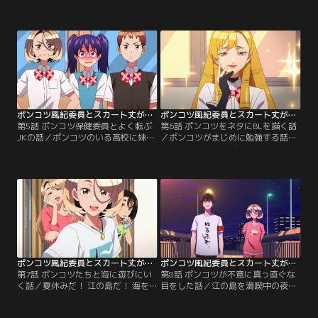
徒会の話／桜大門くんはいつも通り
れる話／ご近所をパトロール中の桜
校門前で身だしなみチェック中。だ
大門くんは、微笑ちゃんの妹・鈴句
が、全項目アウトな美しいギャルを
ちゃんと出会い、そのまま微笑ちゃ
「特別な人なので」と見逃し、微笑
んの家へ！ 突然の来訪に大慌ての姉
ちゃんには厳しく注意！怒る微笑ち
を見て、鈴句ちゃんは恋心を察
ゃん！？【提供：バンダイチャンネ
し…！？【提供：バンダイチャンネ
ル】
ル】
ポンコツ風紀委員とスカート丈が不適切なJKの話 第05話
ポンコツ風紀委員とスカート丈が不適切なJKの話 第06話
第5話 ポンコツ保健委員とよく転ぶ
第6話 ポンコツをネタにBLを描く話
JKの話／ポンコツのいる高校に妹が
／ポンコツがまじめに勉強する話／
見学に来る日にまたポンコツと補習
ポンコツたちと遊びにいくために水
を受ける話／出淵くんへのアキナの
着を買う話／放課後、微笑ちゃんは
片想いを知り、微笑ちゃんとタサキ
タサキのマン研を見学するが、そこ
が協力を申し出る。一方、補習を受
は未知の世界！ 別日、試験勉強で微
ける微笑ちゃんは、学校見学に来た
笑ちゃんの家に集まった桜大門くん
妹・鈴句ちゃんに見つかりたくなく
たち。しかし勉強が進まず桜大門く
て…！？【提供：バンダイチャンネ
んが帰る！？【提供：バンダイチャ
ル】
ンネル】
ポンコツ風紀委員とスカート丈が不適切なJKの話 第07話
ポンコツ風紀委員とスカート丈が不適切なJKの話 第08話
第7話 ポンコツたちと海に遊びにい
第8話 ポンコツが不意に真っ直ぐな
く話／夏休みだ！ 江の島だ！ 海を
目をした話／江の島を満喫中の夜、
満喫する一同だが、桜大門くんは風
眠れない微笑ちゃんが海へ散歩に出
紀を取り締まり、微笑ちゃんはナン
かけると、追って来たのは桜大門く