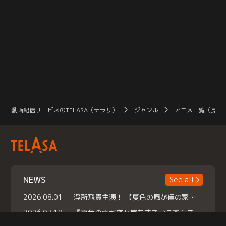
動画配信サービスのTELASA（テラサ）
ジャンル
アニメ一覧（見放
NEWS
See all
2026.08.01
浮所飛貴主演！ 【夏色の風が僕の家にやってきた】 本日よりテラサで独占配信スタート！
2026.07.18
『夏色の雲が恋と嵐をまきおこす』スペシャルメイキング 【Part1】2026年７月18日（土）23時30分～配信スタート！話題のシーンの裏側を大公開！豪華キャスト大集合！ 『武宮家 真夏の家族会議』開催！