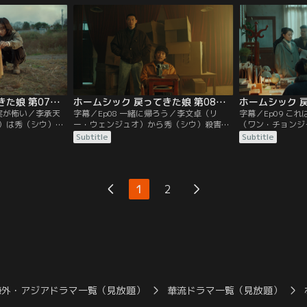
は、秀（シウ）が
所持品を回収。さらに児童養護施設に連絡
かるため、穂芳（
設を訪ね、佑希
し、佑希（ヨウシー）を迎えに来るよう手
を引き出そうとす
）が親友だったこ
配する。
ウェン）にもお金
ため大ゲンカにな
ホームシック 戻ってきた娘 第07話／字幕
ホームシック 戻ってきた娘 第08話／字幕
現実が怖い／李承天
字幕／Ep08 一緒に帰ろう／李文卓（リ
字幕／Ep09 こ
）は秀（シウ）を
ー・ウェンジュオ）から秀（シウ）殺害に
（ワン・チョンジ
、陳佑希（チェ
ついて聞き出した陳佑希（チェン・ヨウシ
を川底に沈めた李
Subtitle
Subtitle
チョンティエン）
ー）は、怒りを抱えつつ程威（チョン・ウ
エン）は、何食わ
ファン）をかばっ
ェイ）と共にホテルに潜伏していた。一
ジュオ）を連れて
リー・ウェンジュ
方、文卓（ウェンジュオ）の身を案じる廖
向を怪しむ程旭（
たい佑希（ヨウシ
穂芳（リアオ・スイファン）のため、李承
査を行うべきだと
1
2
天（リー・チョンティエン）は身代金を用
はずの文卓（ウェ
意。
れて動揺を隠せな
海外・アジアドラマ一覧（見放題）
華流ドラマ一覧（見放題）