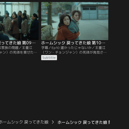
スイファン）は定期預金
ンティエン）に自分の正体を明かして家を
るが、夫が文文（ウェン
出ていくことを決意し、程威（チョン・ウ
を使うべきだと主張した
ェイ）に別れを告げる。不倫関係が町に知
ってしまう。
れ渡り…。
ホームシック 戻ってきた娘 第09話／字幕
ホームシック 戻ってきた娘 第10話／字幕
れは家族の問題／王重江
字幕／Ep10 遅かったじゃないか／王重江
ャン）の死体を乗せた車
（ワン・チョンジャン）の死体が発見さ
承天（リー・チョンティ
れ、捜査が始まる。事情聴取を受けた廖穂
Subtitle
ぬ顔をして文卓（ウェン
芳（リアオ・スイファン）は、王（ワン）
帰る。李（リー）家の動
に電話した際に何かをたたく音が聞こえた
チョン・シュー）は、捜
と証言。それを聞いた陳佑希（チェン・ヨ
主張するが、誘拐された
ウシー）は、李承天（リー・チョンティエ
ンジュオ）が目の前に現
ン）が王（ワン）がまだ生存していたこと
い。
を分かっておきながら車を沈めたことを知
る。
ホームシック 戻ってきた娘
ホームシック 戻ってきた娘 第01話／