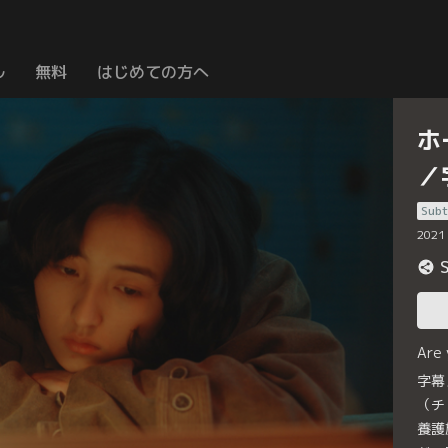
ル
無料
はじめての方へ
ホ
／
Subt
2021
Are
字幕
（チ
養護