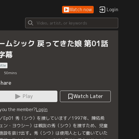
Watch now
Login
ームシック 戻ってきた娘 第01話
字幕
itle
50
mins
Share
Play
Watch Later
 you the member?
Login
／Ep01 秀（シウ）を捜しています／1997年、陳佑希
ェン・ヨウシー）は親友の秀（シウ）を捜すため、児童
施設を抜け出す。秀（シウ）は使用人として働いていた