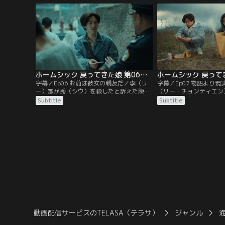
紙を最後に行方が分からなくなっていた。
（リアオ・スイファン）
一方、秀（シウ）に思いを寄せていた青年
暮らしていた児童養護施
程威（チョン・ウェイ）は…。
（ヨウシー）と秀（シウ
とを知る。
ホームシック 戻ってきた娘 第06話／字幕
字幕／Ep06 お前は彼女の親友だ／李（リ
字幕／Ep07 物語より
ー）家が秀（シウ）を殺したと訴えた陳佑
（リー・チョンティエン
希（チェン・ヨウシー）は、精神科に入院
殺害したことを認めるが
Subtitle
Subtitle
させられてしまう。最初は電気療法や投薬
ン・ヨウシー）は承天（
に激しく抵抗していた佑希（ヨウシー）だ
が廖穂芳（リアオ・スイ
が、同室の萌萌（モンモン）の助けを借り
ていると予想。李文卓（
て程威（チョン・ウェイ）と接触。従順な
オ）から真相を聞き出し
患者を装い、脱走計画を進めていく。
ー）と…。
動画配信サービスのTELASA（テラサ）
ジャンル