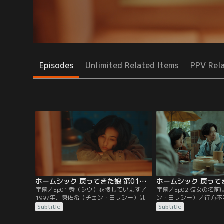
Episodes
Unlimited Related Items
PPV Rel
ホームシック 戻ってきた娘 第01話／字幕
字幕／Ep01 秀（シウ）を捜しています／
字幕／Ep02 彼女の名前
1997年、陳佑希（チェン・ヨウシー）は親
ン・ヨウシー）／行方不
友の秀（シウ）を捜すため、児童養護施設
の文文（ウェンウェン）
Subtitle
Subtitle
を抜け出す。秀（シウ）は使用人として働
に潜入した陳佑希（チェ
いていたが、家族の秘密を知ったという手
その正体を疑う李（リー