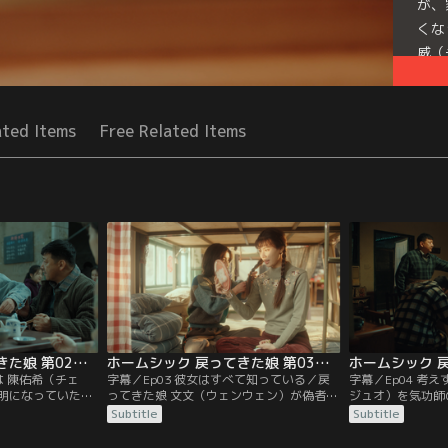
が、
くな
威（
Seri
ated Items
Free Related Items
ホームシック 戻ってきた娘 第02話／字幕
ホームシック 戻ってきた娘 第03話／字幕
は 陳佑希（チェ
字幕／Ep03 彼女はすべて知っている／戻
字幕／Ep04 考
明になっていた娘
ってきた娘 文文（ウェンウェン）が偽者だ
ジュオ）を気功師
を名乗り、リー家
と確信した廖穂芳（リアオ・スイファン）
（スイファン）は
Subtitle
Subtitle
ン・ヨウシー）。
は、程威（チョン・ウェイ）の家を訪れ
にして、今後も息
）家の母 廖穂芳
て、陳佑希（チェン・ヨウシー）が預けた
功師に掛け合う。