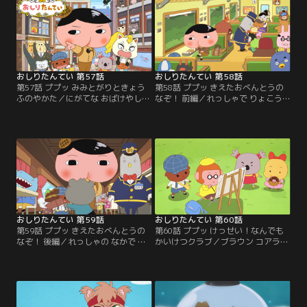
おしりたんてい 第57話
おしりたんてい 第58話
第57話 ププッ みみとがりときょう
第58話 ププッ きえたおべんとうの
ふのやかた／にがてな おばけやしき
なぞ！ 前編／れっしゃで りょこう
で ひったくりじけんに そうぐうし
へ でかけた おしりたんていとブラ
た みみとがりけいじ。こわがるきも
ウン。その しゃないで つぎつぎに
ちを おさえて おしりたんていたち
じょうきゃくの おべんとうが きえ
と そうさに のりだす。
るじけんが！？
おしりたんてい 第59話
おしりたんてい 第60話
第59話 ププッ きえたおべんとうの
第60話 ププッ けっせい！なんでも
なぞ！ 後編／れっしゃの なかで お
かいけつクラブ／ブラウン コアラち
べんとうが つぎつぎと なくなる じ
ゃん かめのこうじみどり さるばと
けんが。おしりたんていは ブラウン
おるの 4にんで、どんな じけんも か
といっしょに あやしいしょうねんを
いけつする たんていだんを けっせ
おいかけるが……。
いすることに！