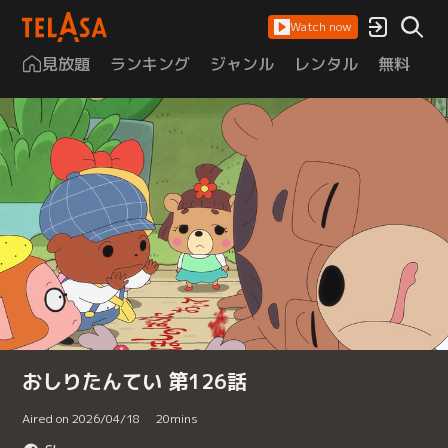
Watch now
見放題
ランキング
ジャンル
レンタル
無料
は
おしりたんてい 第126話
Aired on 2026/04/18
20
mins