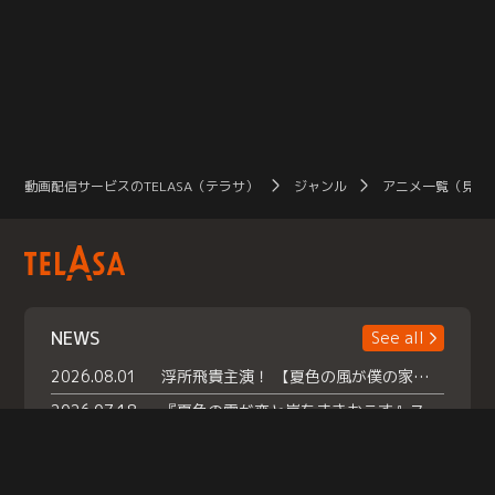
動画配信サービスのTELASA（テラサ）
ジャンル
アニメ一覧（見放
NEWS
See all
2026.08.01
浮所飛貴主演！ 【夏色の風が僕の家にやってきた】 本日よりテラサで独占配信スタート！
2026.07.18
『夏色の雲が恋と嵐をまきおこす』スペシャルメイキング 【Part1】2026年７月18日（土）23時30分～配信スタート！話題のシーンの裏側を大公開！豪華キャスト大集合！ 『武宮家 真夏の家族会議』開催！
2026.07.15
救命医・遥（今田）の《心揺さぶる過去》や、 麻酔科医・権野（船越英一郎）の《謎多きプライベート》など… 《知られざるエピソード》を独占配信！