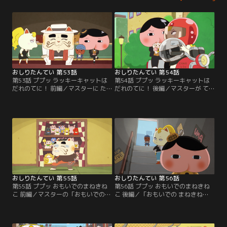
おしりたんてい 第53話
おしりたんてい 第54話
第53話 ププッ ラッキーキャットは
第54話 ププッ ラッキーキャットは
だれのてに！ 前編／マスターに た
だれのてに！ 後編／マスターが て
のまれ オークションに さんかする
にいれた 2つの まねきねこを、ねず
おしりたんていたち。しかし、マス
みこうぞうが うばおうと おそって
ターがねらう まねきねこには ライ
くる。おしりたんていたちは まねき
バルがたくさんいて……。
ねこを まもることが できるの
か！？
おしりたんてい 第55話
おしりたんてい 第56話
第55話 ププッ おもいでのまねきね
第56話 ププッ おもいでのまねきね
こ 前編／マスターの「おもいでの
こ 後編／「おもいでの まねきね
まねきねこ」が きえてしまった。は
こ」を さがす おしりたんていた
たして、おしりたんていたちは ぶじ
ち。ききこみをして いがいな ばし
に まねきねこを みつけだすことが
ょに たどりつく。まねきねこを も
できるのか！？
ちだした じんぶつとは！？