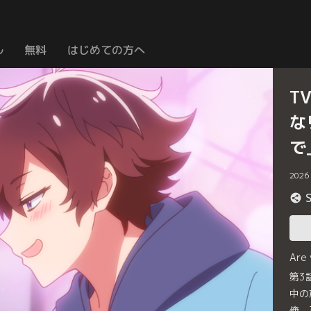
ル
無料
はじめての方へ
T
な
で
2026
Are
第3
中の
俺。