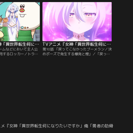
々しいその城で待ち構え
どんな過酷な環境も快適な空間に変える忍
「宝箱に付いている錠前」
術が書かれていた。その巻物を求めて忍者
なった俺。聖なる神殿の
フェリックが忍者村に現れ、俺と対決する
が…。
ことになるが--。
TVアニメ『女神「異世界転生何になりたいですか」俺「勇者の肋骨で」』 第09話
TVアニメ『女神「異世界転生何になりたいですか」俺「勇者の肋骨で」』 第10話
ゲームなどにおいて主人公
第10話 「戻ってこなかったブーメラン／決
用するロッカー／トラッ
めポーズで発生する爆発と煙」／「戻って
ホラーゲームなどにおい
こなかったブーメラン」に転生することに
ときに使用するロッカ
なった俺。柏餅でできたかしわ太郎が作っ
とになった俺。ゾンビが
たブーメランとなり、鬼退治を目指すが上
やって来た女子大生ヒミ
手くいかない。異世界転生者の田中さんと
応援することになり、こ
共に鬼ダ島からの脱出を目論むが--。「決
始めるが--。神々の策略
めポーズで発生する爆発と煙」に転生する
界転生トラックに転生
ことになった俺。
ニメ『女神「異世界転生何になりたいですか」俺「勇者の肋骨で」』