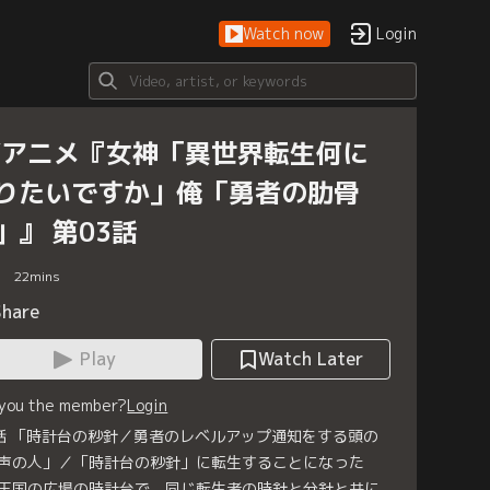
Watch now
Login
Vアニメ『女神「異世界転生何に
りたいですか」俺「勇者の肋骨
」』 第03話
22
mins
Share
Play
Watch Later
 you the member?
Login
話 「時計台の秒針／勇者のレベルアップ通知をする頭の
声の人」／「時計台の秒針」に転生することになった
王国の広場の時計台で、同じ転生者の時針と分針と共に