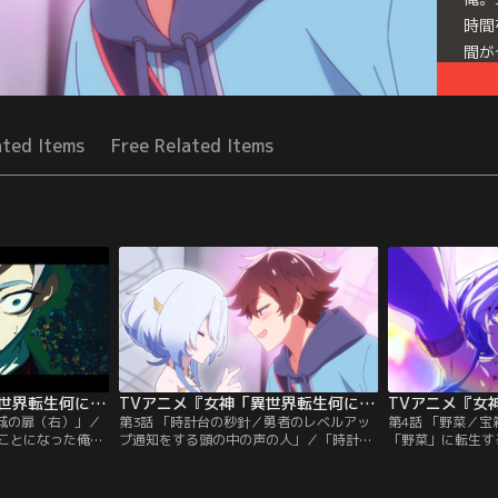
時間
間が
仕掛
Seri
ated Items
Free Related Items
俺「
TVアニメ『女神「異世界転生何になりたいですか」俺「勇者の肋骨で」』 第02話
TVアニメ『女神「異世界転生何になりたいですか」俺「勇者の肋骨で」』 第03話
王城の扉（右）」／
第3話 「時計台の秒針／勇者のレベルアッ
第4話 「野菜／
ことになった俺。
プ通知をする頭の中の声の人」／「時計台
「野菜」に転生す
に拾われ、その力
の秒針」に転生することになった俺。王国
ト勇者となって、
海の女神ラクトー
の広場の時計台で、同じ転生者の時針と分
闘士と共に魔王を
と運命的な出会い
針と共に時間を狂わせカップルを混乱させ
菜たちが次々と倒