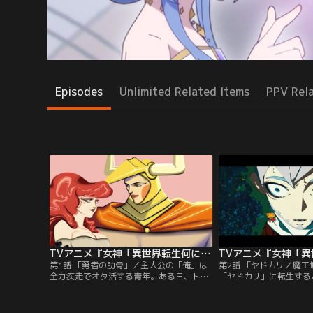
Episodes
Unlimited Related Items
PPV Rel
TVアニメ『女神「異世界転生何になりたいですか」俺「勇者の肋骨で」』 第01話
第1話 「勇者の肋骨」／主人公の「俺」は
第2話 「ヤドカリ／魔
全力疾走でオタ活する青年。ある日、トラ
「ヤドカリ」に転生する
ックにはねられ、さらに隕石が落ちてき
浜辺で勇者ライツンベル
て…目が覚めると大勢の神様に取り囲まれ
を引き継ぐことになる。
ていた。「魂タイプ：イレギュラー」に選
シャを解放し、紅鮭師匠