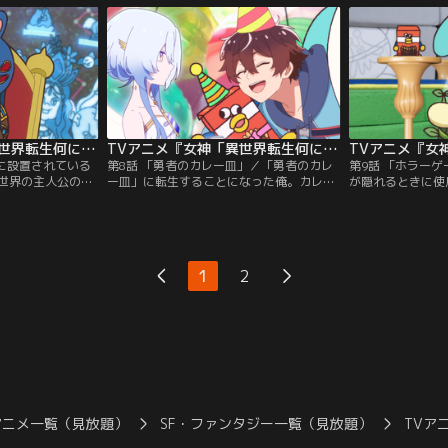
、世界に仇なす煉
ていた。更には、特定の時間がやってくる
着いた魔王城。禍
決戦することにな
と魔法を発動させ、住民や王様にイタズラ
ていた者は--。
（右）」に転生する
を仕掛けるのだった--。
に転生することに
間で扉を始めた
宝箱の錠前となる
TVアニメ『女神「異世界転生何になりたいですか」俺「勇者の肋骨で」』 第07話
TVアニメ『女神「異世界転生何になりたいですか」俺「勇者の肋骨で」』 第08話
壁に設置されている
第8話 「勇者のカレー皿」／「勇者のカレ
第9話 「ホラー
世界の主人公の泊
ー皿」に転生することになった俺。カレー
が隠れるときに使
ダンジョンの壁に
が大好きな少女リアンと出会う。彼女は病
クの運転手」／「
転生することにな
弱な体質だったが、同時にチート級の力も
て主人公が隠れる
イドしながら魔物
持っていた。カレー皿の俺は、女神から授
ー」に転生するこ
と合流するが自己
けられたオプションの効果で彼女の体質を
徘徊する廃病院に
ン物の異世界の主
改善し、ついには魔王クミンを倒すまでに
ナ。彼女を陰から
1
2
ー」に転生。女性
成長させる。しかし、人生の虚しさに襲わ
っそりと後をつけ
ーとなり…。
れたリアンは一念発起、カレー屋をオープ
によって強制異世
ン。
し…。
アニメ一覧（見放題）
SF・ファンタジー一覧（見放題）
TVア