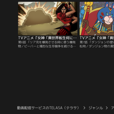
別され、美人だがそっけない転生の女神が
を果たす。そしてついに
いる部屋に送られる。そこは異世界転生の
獄の支配者グラスレイと
前舞台。人気のある転生先は何万年もの待
るが--。「魔王城の扉
ち時間があるという。
ことになった俺。玉座の
が…。
TVアニメ『女神「異世界転生何になりたいですか」俺「勇者の肋骨で」』 第06話
第6話 「リア充を爆発させる時に使う爆発
第7話 「ダンジョンの
物／ビーバーと熾烈な生存競争を続ける世
松明／ダンジョン物の異
界樹の末裔」／「リア充を爆発させる時に
まる宿の枕カバー」／「
使う爆発物」に転生することになった俺。
設置されている松明」に
バナナの皮となり、次々とカップルを滑ら
った俺。壁を自由にスラ
せ爆破していく。そんな様子を見ていた魔
を倒し、ついに勇者たち
王イーチュラはバナナの皮を手にし、カッ
矛盾の果てに「ダンジョ
プルたちを襲い始めるが--。
人公が泊まる宿の枕カバ
冒険者レールアの枕カバ
動画配信サービスのTELASA（テラサ）
ジャンル