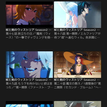
前に剣を突きつける。
により剣を折られてしまう。
杖と剣のウィストリア Season2 第17話
杖と剣のウィストリア Season2 第18話
第十七話 旅立ちの日／“魔剣（ウィ
第十八話 第一開祭／エルファリアが
ース）”の一撃でディヴェンデを倒
待つ“塔”へ進むウィル。各派閥に所
したウィル。そして迎える魔法学院
属することを認められる“色”の祝福
卒業の日…。”塔”への道筋を絶たれ
を受ける儀式“開祭”が始まるが、ス
たウィルの前で、“塔”進学者の名前
カウトのないウィルとユリウスは-
が告げられる。
-。
杖と剣のウィストリア Season2 第19話
杖と剣のウィストリア Season2 第20話
第十九話 もう下を向かないと彼は言
第二十話 魔女の教え／1週間後の“第
った／“第一開祭（ファースト・ブ
二開祭（セカンド・ブルーム）”へ
ルーム）”を、“魔剣（ウィー
向けユリウスの力を借りて特訓する
ス）”で圧倒するウィルに氷をはじ
ウィル。クロイツの刺客に襲撃され
め5つの派閥からスカウトが集まる
るが、そこに謎の魔女が助けに現れ
が、上院首長のクロイツが制止す
て--。
る。