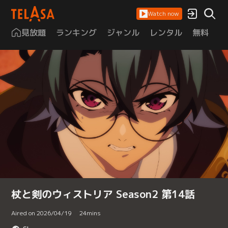
Watch now
見放題
ランキング
ジャンル
レンタル
無料
は
杖と剣のウィストリア Season2 第14話
Aired on 2026/04/19
24
mins