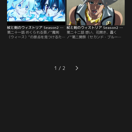
杖と剣のウィストリア Season2 第21話
杖と剣のウィストリア Season2 第22話
第二十一話 めくられる頁／“魔剣
第二十二話 想い、花開き、轟く
（ウィース）”の原点を見つけるた
／“第二開祭（セカンド・ブルー
め、ケリドウェンに導かれ幼いエル
ム）”に挑むウィルとユリウ
ファリアとの記憶を追体験するウィ
ス。“剣”の原点を想い起したウィル
ル。そこで見つけたウィルの大切な
は、自らの力で“魔剣（ウィー
『想い』とは！？
ス）”を想填する。
1