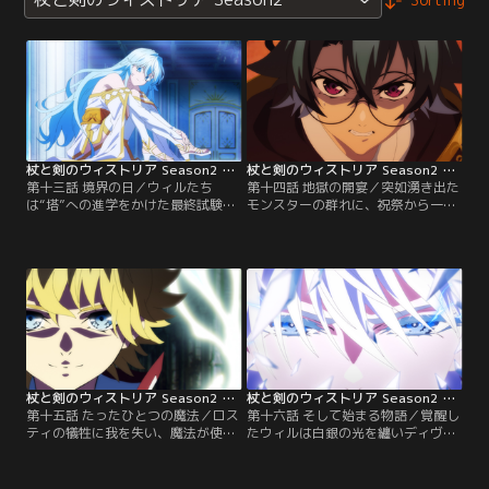
杖と剣のウィストリア Season2 第13話
杖と剣のウィストリア Season2 第14話
第十三話 境界の日／ウィルたち
第十四話 地獄の開宴／突如湧き出た
は“塔”への進学をかけた最終試験
モンスターの群れに、祝祭から一変
へ。一方、年越しの祝祭“境界祭
し央都は地獄と化す。抗戦するウィ
（テルミナリア）”で賑わう央都の
ルたちだが、首無しは40層の特異種
夜空に、不穏な魔法円（マジックサ
（ノートリアスモンスター）ディヴ
ークル）が出現する…。
ェンデを出現させる。
杖と剣のウィストリア Season2 第15話
杖と剣のウィストリア Season2 第16話
第十五話 たったひとつの魔法／ロス
第十六話 そして始まる物語／覚醒し
ティの犠牲に我を失い、魔法が使え
たウィルは白銀の光を纏いディヴェ
ない自らの無力を嘆くウィルの前に
ンデに挑む。ウィルの戦いに心を動
現れたフィンは、ウィルが持つたっ
かされた魔法学院生たちからの声援
たひとつの「魔法」の名を問い、眼
を背に戦うが、ディヴェンデの猛攻