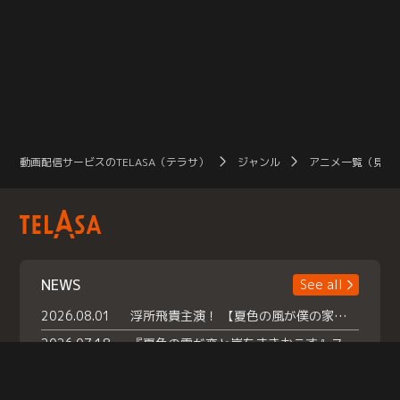
動画配信サービスのTELASA（テラサ）
ジャンル
アニメ一覧（見放
NEWS
See all
2026.08.01
浮所飛貴主演！ 【夏色の風が僕の家にやってきた】 本日よりテラサで独占配信スタート！
2026.07.18
『夏色の雲が恋と嵐をまきおこす』スペシャルメイキング 【Part1】2026年７月18日（土）23時30分～配信スタート！話題のシーンの裏側を大公開！豪華キャスト大集合！ 『武宮家 真夏の家族会議』開催！
2026.07.15
救命医・遥（今田）の《心揺さぶる過去》や、 麻酔科医・権野（船越英一郎）の《謎多きプライベート》など… 《知られざるエピソード》を独占配信！