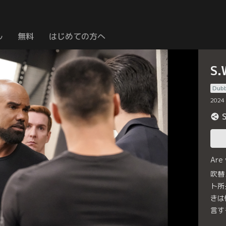
ル
無料
はじめての方へ
S
Dub
2024
Are
吹替
ト所
きは
言す