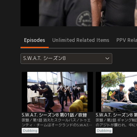
Episodes
Unlimited Related Items
PPV Rel
S.W.A.T. シーズン8
S.W.A.T. シーズン8 第01話／吹替
S.W.A.T. シーズン
吹替／第1話 消えたスクールバス／トゥエ
吹替／第2話 ギャング
ンティ・チームはオークランドのS.W.A.T.か
のアジトが襲われ、中に
ら移ってきた女性新メンバーのギャンブル
撃した隣人女性が殺され
Dubbing
Dubbing
を迎え、ビーチで窃盗犯の少年たちを追っ
郡保安局のギャング制圧