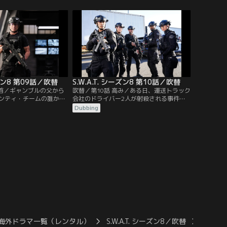
全員がペアを組んで市内のパト
審問会で証言するため、プレッシャーをか
けに来たと思われた。
ーズン8 第09話／吹替
S.W.A.T. シーズン8 第10話／吹替
金首／ギャンブルの父から
吹替／第10話 高み／ある日、運送トラック
ンティ・チームの誰かの
会社のドライバー2人が射殺される事件が
れているという噂が耳に
発生。現場にいた犯人2人のうち1人は逃走
Dubbing
当だった。100万ドルの
し、もう1人は売春婦マーサを人質に取っ
しい少年トレイが銃でホ
てパトカーに立てこもる。そこへトゥエン
したのだ。
ティ・チームが駆けつけ……。
海外ドラマ一覧（レンタル）
S.W.A.T. シーズン8／吹替
S.W.A