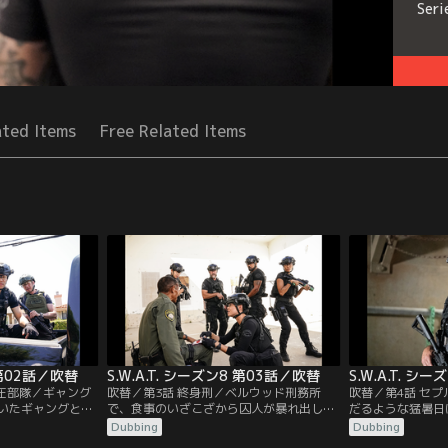
Seri
ated Items
Free Related Items
8 第02話／吹替
S.W.A.T. シーズン8 第03話／吹替
S.W.A.T. シ
制圧部隊／ギャング
吹替／第3話 終身刑／ベルウッド刑務所
吹替／第4話 セ
いたギャングと目
で、食事のいざこざから囚人が暴れ出し、
だるような猛暑日
る。ロサンゼルス
囚人仲間と看守を人質に立てこもる。
生。混乱に対応す
Dubbing
Dubbing
部隊の一人、ヴィ
S.W.A.T.が出動し事態収拾に当たるが、一件
ルベダ・プロトコ