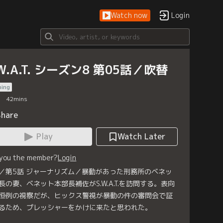
Watch now
Login
.W.A.T. シーズン8 第05話／吹替
bing
42
mins
Share
Play
Watch Later
 you the member?
Login
／第5話 ジャーナリズム／暴動があった刑務所のベネッ
長の妻、ベネット本部長補佐がS.W.A.T.を訪問する。表向
恒例の視察だが、ヒックス警視が暴動の件の審問会で証
るため、プレッシャーをかけに来たと思われた。