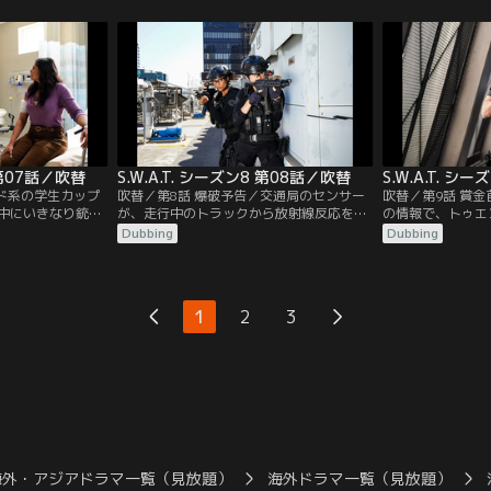
、これまでに4件
落着と思った瞬間に爆発が起き、次々と監
S.W.A.T.隊員
という。そこで郡
房の扉が開き囚人達が野放しになる。
ロールに当たる。
T.が協力する形で捜
8 第07話／吹替
S.W.A.T. シーズン8 第08話／吹替
S.W.A.T. シ
ンド系の学生カップ
吹替／第8話 爆破予告／交通局のセンサー
吹替／第9話 賞
中にいきなり銃を
が、走行中のトラックから放射線反応を検
の情報で、トゥエ
される。2人はなん
知。数日前にラボから盗まれた放射性物質
首に賞金が懸けら
Dubbing
Dubbing
るが、ヴァスは胸
と反応が一致したため、道路が封鎖され
入る。その噂は本
ま病院に駆け込ん
S.W.A.T.が対応のため出動する。
賞金欲しさに、貧
然その場にいたデ
ンドーを襲おうと
1
2
3
海外・アジアドラマ一覧（見放題）
海外ドラマ一覧（見放題）