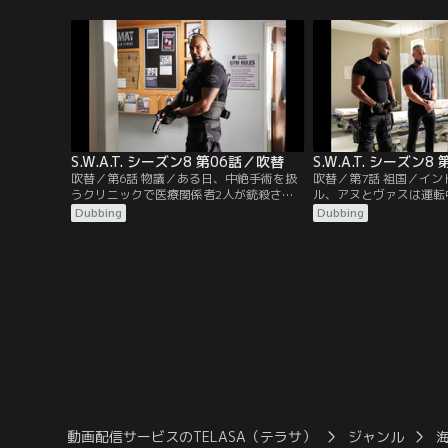
ていた。その件が解決した頃、グラナダ・
グニソン警部補によると
ヒルズでスクールバスが無人で見つかり、
アジト襲撃事件があった
生徒たちと運転手が行方不明だという一報
保安局が主導し、S.W.A.
が入る。
査を進めることになる。
S.W.A.T. シーズン8 第06話／吹替
S.W.A.T. シーズン
吹替／第6話 物議／ある日、中絶手術を扱
吹替／第7話 祖国／イ
うクリニックで医療関係者2人が銃殺さ
ル、アヌとヴァスは運転
れ、招集されたS.W.A.T.。クリニックの前で
持った3人組の男に銃撃
Dubbing
Dubbing
盗撮していたジョン・クレイトンという男
とか逃げることに成功す
が容疑者として浮上し、トゥエンティ・チ
を撃たれて重体。そのま
ームは事情聴取のためジョンの自宅へ向か
だアヌは助けを求め、偶
うが、ジョンにはアリバイがあった。
ィーコンが対応する。
動画配信サービスのTELASA（テラサ）
ジャンル