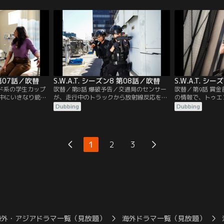
、これまでに4件
落着と思った瞬間に爆発が起き、次々と監
S.W.A.T.隊員
という。そこで郡
房の扉が開き囚人達が野放しになる。
ロールに当たる。
T.が協力する形で捜
8 第07話／吹替
S.W.A.T. シーズン8 第08話／吹替
S.W.A.T. シ
ンド系の学生カップ
吹替／第8話 爆破予告／交通局のセンサー
吹替／第9話 賞
中にいきなり銃を
が、走行中のトラックから放射線反応を検
の情報で、トゥエ
される。2人はなん
知。数日前にラボから盗まれた放射性物質
首に賞金が懸けら
Dubbing
Dubbing
るが、ヴァスは胸
と反応が一致したため、道路が封鎖され
入る。その噂は本
ま病院に駆け込ん
S.W.A.T.が対応のため出動する。
賞金欲しさに、貧
然その場にいたデ
ンドーを襲おうと
1
2
3
海外・アジアドラマ一覧（見放題）
海外ドラマ一覧（見放題）