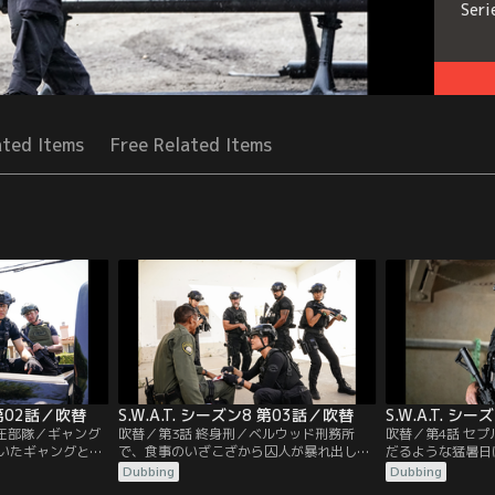
Seri
ated Items
Free Related Items
8 第02話／吹替
S.W.A.T. シーズン8 第03話／吹替
S.W.A.T. シ
制圧部隊／ギャング
吹替／第3話 終身刑／ベルウッド刑務所
吹替／第4話 セ
いたギャングと目
で、食事のいざこざから囚人が暴れ出し、
だるような猛暑日
る。ロサンゼルス
囚人仲間と看守を人質に立てこもる。
生。混乱に対応す
Dubbing
Dubbing
部隊の一人、ヴィ
S.W.A.T.が出動し事態収拾に当たるが、一件
ルベダ・プロトコ