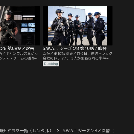
全員がペアを組んで市内のパト
審問会で証言するため、プレッシャーをか
けに来たと思われた。
ーズン8 第09話／吹替
S.W.A.T. シーズン8 第10話／吹替
金首／ギャンブルの父から
吹替／第10話 高み／ある日、運送トラック
ンティ・チームの誰かの
会社のドライバー2人が射殺される事件が
れているという噂が耳に
発生。現場にいた犯人2人のうち1人は逃走
Dubbing
当だった。100万ドルの
し、もう1人は売春婦マーサを人質に取っ
しい少年トレイが銃でホ
てパトカーに立てこもる。そこへトゥエン
したのだ。
ティ・チームが駆けつけ……。
海外ドラマ一覧（レンタル）
S.W.A.T. シーズン8／吹替
S.W.A