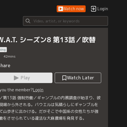
Watch now
Login
.W.A.T. シーズン8 第13話／吹替
bing
42
mins
Share
Play
Watch Later
 you the member?
Login
／第13話 強制労働／ギャンブルの内務調査が始まり、彼
現場から外される。パウエルは気晴らしにギャンブルを
て山歩きに出かける。だがそこで中国系の女性たちが強
働をさせられている違法な大麻農場を発見する。