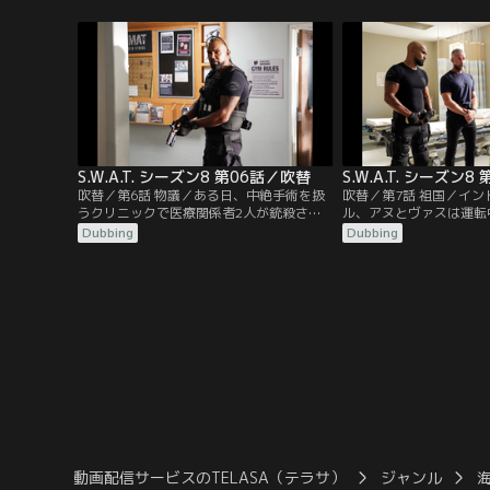
ていた。その件が解決した頃、グラナダ・
グニソン警部補によると
ヒルズでスクールバスが無人で見つかり、
アジト襲撃事件があった
生徒たちと運転手が行方不明だという一報
保安局が主導し、S.W.A.
が入る。
査を進めることになる。
S.W.A.T. シーズン8 第06話／吹替
S.W.A.T. シーズン
吹替／第6話 物議／ある日、中絶手術を扱
吹替／第7話 祖国／イ
うクリニックで医療関係者2人が銃殺さ
ル、アヌとヴァスは運転
れ、招集されたS.W.A.T.。クリニックの前で
持った3人組の男に銃撃
Dubbing
Dubbing
盗撮していたジョン・クレイトンという男
とか逃げることに成功す
が容疑者として浮上し、トゥエンティ・チ
を撃たれて重体。そのま
ームは事情聴取のためジョンの自宅へ向か
だアヌは助けを求め、偶
うが、ジョンにはアリバイがあった。
ィーコンが対応する。
動画配信サービスのTELASA（テラサ）
ジャンル