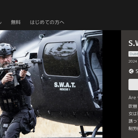
ル
無料
はじめての方へ
S
Dub
2024
Are
吹替
女は
誘っ
制労