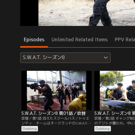
Episodes
Unlimited Related Items
PPV Rel
S.W.A.T. シーズン8
S.W.A.T. シーズン8 第01話／吹替
S.W.A.T. シーズン
吹替／第1話 消えたスクールバス／トゥエ
吹替／第2話 ギャング
ンティ・チームはオークランドのS.W.A.T.か
のアジトが襲われ、中に
ら移ってきた女性新メンバーのギャンブル
撃した隣人女性が殺され
Dubbing
Dubbing
を迎え、ビーチで窃盗犯の少年たちを追っ
郡保安局のギャング制圧