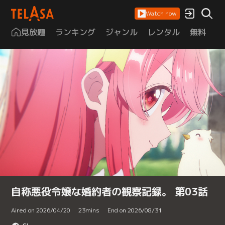
Watch now
見放題
ランキング
ジャンル
レンタル
無料
は
自称悪役令嬢な婚約者の観察記録。 第03話
Aired on 2026/04/20
23
mins
End on 2026/08/31