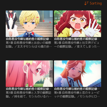
Sorting
自称悪役令嬢な婚約者の観察記録。 第01話
自称悪役令嬢な婚約者の観察記録。 第02話
第1章 自称悪役令嬢と出会いの観察
第2章 自称悪役令嬢と社交界デビュ
記録。／王太子セシルは10歳の折、
ーの観察記録。／変えてしまったシ
バーティアを婚約者に迎えた。前世
ナリオを修正するため奮闘するバー
の記憶を持つという彼女は、ここは
ティア。一方セシルは、全寮制であ
かつてプレイした乙女ゲームの世界
るハルム学院へ入学することに。
であり、自分は悪役令嬢であると言
別々に過ごす時間が増えた頃、バー
う。突飛な発言は、退屈だったセシ
ティアの母親が懐妊するも、バーテ
ルの心に好奇心を芽吹かせる。【提
ィアには一つ不安があった。【提
供：バンダイチャンネル】
供：バンダイチャンネル】
自称悪役令嬢な婚約者の観察記録。 第03話
自称悪役令嬢な婚約者の観察記録。 第04話
第3章 自称悪役令嬢と入学の観察記
第4章 自称悪役令嬢と恋のキューピ
録。／時を経て、セシルのいるハル
ッドの観察記録。／セシルがヒロー
ム学院へ入学を果たすバーティア。
ニアと幸せになるには、逆ハールー
同時期には、乙女ゲームのヒロイ
トの回避が不可欠。そのためにもバ