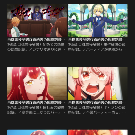
ン・ヒローニアも入学していた。セ
ーティアは、セシルの側近候補たち
シルのハッピーエンドを願うバーテ
が他の令嬢と結ばれるよう、恋のキ
ィアは、二人を近付けようと奮闘す
ューピッドになることを決意した。
るが……。【提供：バンダイチャン
【提供：バンダイチャンネル】
ネル】
自称悪役令嬢な婚約者の観察記録。 第05話
自称悪役令嬢な婚約者の観察記録。 第06話
第5章 自称悪役令嬢と初めての感情
第6章 自称悪役令嬢と事件解決の観
の観察記録。／シナリオ通りに進ま
察記録。／バーティアが階段から突
ない状況に痺れを切らし、バーティ
き落とされたことを知り、これまで
アへの態度が酷くなるヒローニア。
味わったことのない感情に襲われる
セシルが遊学へ向かった頃から、彼
セシル。生徒会のメンバーとともに
女のものと思われる嫌がらせは日に
報復に乗り出す。真犯人を捕まえる
日にエスカレートしていって……？
ため、一同は中庭に集結した。【提
【提供：バンダイチャンネル】
供：バンダイチャンネル】
自称悪役令嬢な婚約者の観察記録。 第07話
自称悪役令嬢な婚約者の観察記録。 第08話
第7章 自称悪役令嬢と憎しみの観察
第8章 自称悪役令嬢とギャフンの観
記録。／高等部に上がったバーティ
察記録。／卒業パーティー当日。シ
アは、セシルを避けるようになって
ナリオ通りギャフンされるべく覚悟
いた。考えを巡らせたセシルは、
を決めたバーティアだが、セシルは
『運命の乙女』とは何か調べるため
別の筋書きを用意していた。悪役令
に、父の元を訪れる。運命の日であ
嬢であるバーティアを断罪しようと