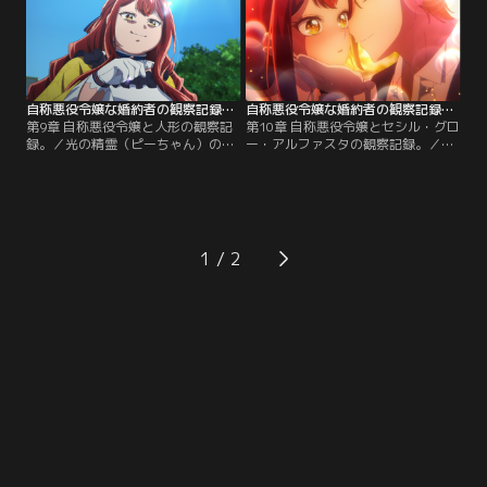
る卒業式はすぐそこにまで迫ってい
声を上げるヒローニアだが……。
た。【提供：バンダイチャンネル】
【提供：バンダイチャンネル】
自称悪役令嬢な婚約者の観察記録。 第09話
自称悪役令嬢な婚約者の観察記録。 第10話
第9章 自称悪役令嬢と人形の観察記
第10章 自称悪役令嬢とセシル・グロ
録。／光の精霊（ピーちゃん）の力
ー・アルファスタの観察記録。／ピ
で気絶したセシルは、意識空間で可
ーちゃんの消滅を見届けて目覚めた
能性（イフ）の世界を追体験させら
セシル。けれどバーティアの抱える
れる。ゲームシナリオに沿った世界
不安は、断罪イベントが終わった今
のセシルは人形のように冷たく無感
も続いていた。セシルはバーティア
情で、それを体感するセシルの意識
を説得し、この先の未来について書
も人形へと近づいていく。【提供：
かれた各ルートのシナリオを聞くこ
1
バンダイチャンネル】
とに。【提供：バンダイチャンネ
ル】