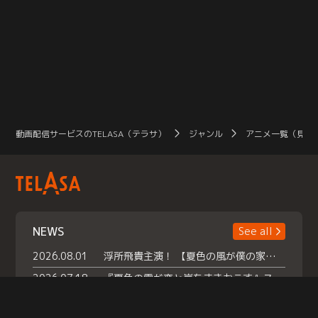
動画配信サービスのTELASA（テラサ）
ジャンル
アニメ一覧（見放
NEWS
See all
2026.08.01
浮所飛貴主演！ 【夏色の風が僕の家にやってきた】 本日よりテラサで独占配信スタート！
2026.07.18
『夏色の雲が恋と嵐をまきおこす』スペシャルメイキング 【Part1】2026年７月18日（土）23時30分～配信スタート！話題のシーンの裏側を大公開！豪華キャスト大集合！ 『武宮家 真夏の家族会議』開催！
2026.07.15
救命医・遥（今田）の《心揺さぶる過去》や、 麻酔科医・権野（船越英一郎）の《謎多きプライベート》など… 《知られざるエピソード》を独占配信！