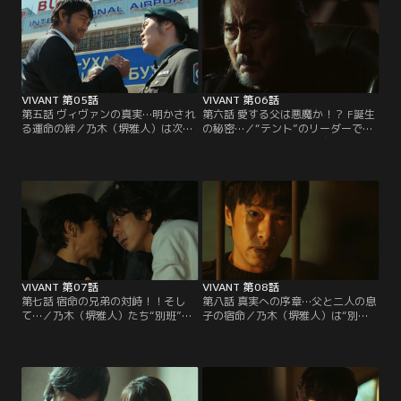
現す！
待ち受ける！
VIVANT 第05話
VIVANT 第06話
第五話 ヴィヴァンの真実…明かされ
第六話 愛する父は悪魔か！？ F誕生
る運命の絆／乃木（堺雅人）は次の
の秘密…／“テント”のリーダーであ
目的のため、ある人物の元を訪れ
るノゴーン・ベキ（役所広司）が生
る。一方、山本（迫田孝也）の死に
き別れた父だと確信し、探す乃木
違和感を抱いた野崎（阿部寛）が乃
（堺雅人）。果たして“テント”の実
木を徹底的に調べると、衝撃の過去
体とは？さらに、Fの秘密が明かさ
が明らかに…。
れる！
VIVANT 第07話
VIVANT 第08話
第七話 宿命の兄弟の対峙！！そし
第八話 真実への序章…父と二人の息
て…／乃木（堺雅人）たち“別班”が
子の宿命／乃木（堺雅人）は“別
徐々に“テント”へ近付いていく中、
班”を裏切り、40年越しに父・ベキ
乃木を徹底的にマークする野崎（阿
（役所広司）との再会を果たす。乃
部寛）たち公安。“テント”の真相を
木、ベキ、“テント”幹部のノコル
暴き、日本を守るのはどちらか--。
（二宮和也）、それぞれの想いが絡
み合い…。