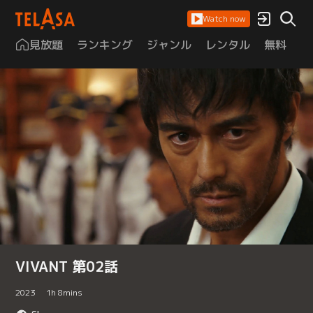
Watch now
見放題
ランキング
ジャンル
レンタル
無料
は
VIVANT 第02話
2023
1
h
8
mins