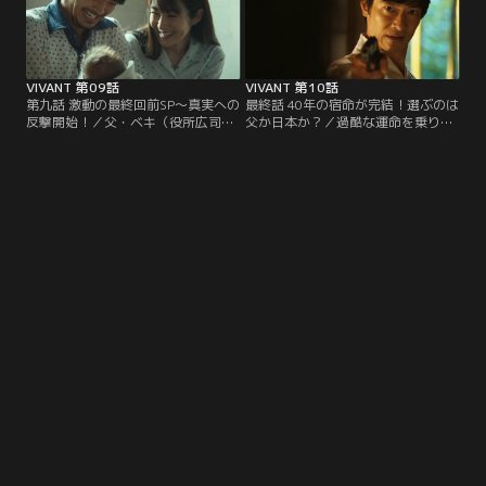
VIVANT 第09話
VIVANT 第10話
第九話 激動の最終回前SP～真実への
最終話 40年の宿命が完結！選ぶのは
反撃開始！／父・ベキ（役所広司）
父か日本か？／過酷な運命を乗り越
のもと“宿命の兄弟”乃木（堺雅人）
えた乃木（堺雅人）、ノコル（二宮
とノコル（二宮和也）は協力体制を
和也）、ベキ（役所広司）たち親子
敷くことに。そして、ベキの壮絶な
の宿命の物語の結末は--。愛を探す
過去と、“テント”の真の目的が明か
冒険の果てに、それぞれの想いが集
される！
結する！