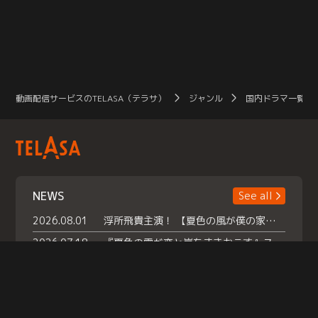
動画配信サービスのTELASA（テラサ）
ジャンル
国内ドラマ一覧（
NEWS
See all
2026.08.01
浮所飛貴主演！ 【夏色の風が僕の家にやってきた】 本日よりテラサで独占配信スタート！
2026.07.18
『夏色の雲が恋と嵐をまきおこす』スペシャルメイキング 【Part1】2026年７月18日（土）23時30分～配信スタート！話題のシーンの裏側を大公開！豪華キャスト大集合！ 『武宮家 真夏の家族会議』開催！
2026.07.15
救命医・遥（今田）の《心揺さぶる過去》や、 麻酔科医・権野（船越英一郎）の《謎多きプライベート》など… 《知られざるエピソード》を独占配信！