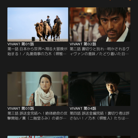
VIVANT 第01話
VIVANT 第02話
第一話 日本から世界へ翔る大冒険が
第二話 裏切りと別れ…明かされるヴ
始まる！／丸菱商事の乃木（堺雅
ィヴァンの意味／たどり着いた日本
人）は誤送金された140億円を取り
大使館で、「VIVANT」の謎に気づ
戻すべくバルカ共和国へ。爆破犯に
き驚愕する乃木（堺雅人）と野崎
間違われた乃木は公安警察の野崎
（阿部寛）、薫（二階堂ふみ）。
（阿部寛）と医師の薫（二階堂ふ
「VIVANT」をめぐる物語が遂に動
み）と出会う。
き出す…。
VIVANT 第03話
VIVANT 第04話
第三話 誤送金完結へ！絶体絶命の反
第四話 誤送金編完結！裏切り者は許
撃開始／薫（二階堂ふみ）の姿が消
さない！／乃木（堺雅人）たちは誤
えていることに気づかず、死の砂漠
送金を仕組んだのが財務の太田（飯
を進んでいく乃木（堺雅人）たち一
沼愛）だと突き止め、野崎（阿部
行は…。さらに、140億円の誤送金
寛）ら公安は太田の自宅へ急行する
を引き起こした人物がついに正体を
が…誰も予想できない衝撃の展開が