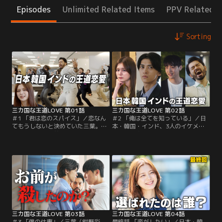
Episodes
Unlimited Related Items
PPV Related I
Sorting
三カ国な王道LOVE 第01話
三カ国な王道LOVE 第02話
＃1 「君は恋のスパイス」／恋なん
＃2 「俺は全てを知っている」／日
てもうしないと決めていた三葉。転
本・韓国・インド、3人のイケメン
職初日、彼女の前に現れたのは-- 日
たちから次々とアプローチを受ける
本の「ツンデレ先輩」 韓国の「記憶
三葉（紺野彩夏）。しかし三葉は、
喪失の優しい男」 インドの「なぜか
ある過去の出来事をきっかけに恋愛
突然踊り出す」イケメン三銃士！？
から距離を置き、誰にも心を開けず
しかも3人は、初対面の三葉に対し
にいた。そんなある日、仕事先で思
て、それぞれのお国柄全開の恋愛ア
わぬトラブルに巻き込まれ、半グレ
プローチを開始！
集団に追い詰められてしまう。絶体
絶命のその瞬間、現れたのは日本男
子・白丸拓馬（別府由来）。
三カ国な王道LOVE 第03話
三カ国な王道LOVE 第04話
＃3 「僕の仕事」／三葉（紺野彩
最終話 「恋がしたい」／日本・韓