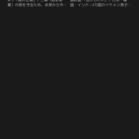
夏）の命を守るため、未来からやっ
国・インド--3カ国のイケメン男子た
て来たタイムリーパーだと打ち明け
ちが抱えていた、王道で過酷すぎる
た日本男子イケメンの白丸拓馬（別
過去がついに明らかに。そして同じ
府由来）。しかし、あまりにも王道
く重い運命を背負う三葉（紺野彩
で突飛な告白に三葉は信じることが
夏）の心を救い、最後に結ばれるの
できず大混乱。そんな中、韓国男子
は誰なのか？ 国境を越えたカオスで
イケメンのイ・ジユン（コ・テジ
ドラマチックな王道LOVE、ついに
ン）にも隠されていた衝撃の秘密が
完結！
明らかに。