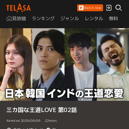
Watch now
見放題
ランキング
ジャンル
レンタル
無料
は
三カ国な王道LOVE 第02話
Aired on 2026/06/06
22
mins