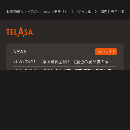
動画配信サービスのTELASA（テラサ）
ジャンル
国内ドラマ一覧（
NEWS
See all
2026.08.01
浮所飛貴主演！ 【夏色の風が僕の家にやってきた】 本日よりテラサで独占配信スタート！
2026.07.18
『夏色の雲が恋と嵐をまきおこす』スペシャルメイキング 【Part1】2026年７月18日（土）23時30分～配信スタート！話題のシーンの裏側を大公開！豪華キャスト大集合！ 『武宮家 真夏の家族会議』開催！
2026.07.15
救命医・遥（今田）の《心揺さぶる過去》や、 麻酔科医・権野（船越英一郎）の《謎多きプライベート》など… 《知られざるエピソード》を独占配信！