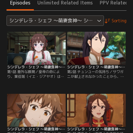
Episodes
Unlimited Related Items
PPV Related I
シンデレラ・シェフ ～萌妻食神～ シーズン3
Sorting
シンデレラ・シェフ ～萌妻食神～ シーズン3 第01話
シンデレラ・シェフ ～萌妻食神～ シーズン3 第02話
第1話 意外な展開／皇帝の命によ
第2話 チュンユーの気持ち／サワガ
り、葉佳瑶（イエ・ジアヤオ）は陸
ニが献上されなかったことから、南
一鳴（ルー・イーミン）父子と共
月（なんげつ）で異変が起きている
に、琉璃（るり）の誕生日宴の準備
可能性が浮かび上がる。皇帝は夏淳
を任される。その最中、南月（なん
于（シア・チュンユー）を南月へ派
げつ）国から献上されるはずだった
遣し、一方で葉佳瑶（イエ・ジアヤ
サワガニが届かない事態が発生。葉
オ）には万国宴の準備を任せ、料理
佳瑶はその代わりとしてキグチを使
の視察のため南月への外出を許可す
うことを提案する。
る。
シンデレラ・シェフ ～萌妻食神～ シーズン3 第03話
シンデレラ・シェフ ～萌妻食神～ シーズン3 第04話