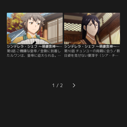
イナゴを撃退する方法を探すため、
ヤオ）たちと共に金陵へ向かう。旅
王宮を抜け出していたのだった。ル
の途中で一行が休憩する中、葉佳瑶
ワンに案内され、葉佳瑶（イエ・ジ
は南月の食材を使って料理を作る。
アヤオ）たちは王宮を訪れる。厨房
では食材が不足していたが、葉佳瑶
は限られた材料を使い、料理を作り
上げる。
シンデレラ・シェフ ～萌妻食神～ シーズン3 第09話
シンデレラ・シェフ ～萌妻食神～ シーズン3 第10話
第9話 ご機嫌な皇帝／金陵に到着し
第10話 チュンユーの両親に会う／数
たルワンは、皇帝に迎えられる。皇
日姿を見せない夏淳于（シア・チュ
帝は夏淳于（シア・チュンユー）と
ンユー）を案じた葉佳瑶（イエ・ジ
葉佳瑶（イエ・ジアヤオ）の働きを
アヤオ）は、彼の母が水に落ちたこ
評価し、葉佳瑶に万国宴に向けた成
とで風邪をひいていることを知る。
果を示すよう命じる。
侯府を訪れた葉佳瑶は、食欲のない
夏夫人のために、動物を模した甘味
を作る。
1