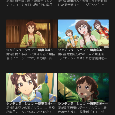
第3話 魂を探す旅 ／夏淳于（シア・
第4話 運命の人／夜遅くまで旅を続
チュンユー）が何も告げずに南月へ
けた葉佳瑶（イエ・ジアヤオ）と赫
向かったことに腹を立てる葉佳瑶
連景（ホーリエン・ジン）は、やむ
（イエ・ジアヤオ）だったが、彼が
なく宿で一夜を過ごすことになる。
残したお守りを目にし、次第に気持
深夜、空腹になった二人が厨房で食
ちを和らげていく。その後、南月へ
事を用意していると、南月から来た
向かう途中で、西域を目指す赫連景
ルワンが狼に追われ、宿へ逃げ込ん
（ホーリエン・ジン）と出会う。
でくる。こうして三人は奇妙な縁で
同じ食卓を囲むこととなった。
シンデレラ・シェフ ～萌妻食神～ シーズン3 第05話
シンデレラ・シェフ ～萌妻食神～ シーズン3 第06話
第5話 慌てるな！ご飯はある／葉佳
第6話 危機だらけの三人／葉佳瑶
瑶（イエ・ジアヤオ）たちは、山賊
（イエ・ジアヤオ）たちは南月を目
よけの眠り薬入りの料理を食べ、眠
指し、共に旅を続ける。道中でさま
り込んでしまう。一方、葉佳瑶が南
ざまな出来事が起こる。葉佳瑶はル
月へ向かっていることを知った夏淳
ワンのトウバンジャンを使い、料理
于（シア・チュンユー）は、彼女の
を作って皆を喜ばせる。しかしその
身を案じて後を追う。
裏で、ルワンを捕らえようとする兵
士たちが動き始めていた。
シンデレラ・シェフ ～萌妻食神～ シーズン3 第07話
シンデレラ・シェフ ～萌妻食神～ シーズン3 第08話
第7話 ルワンの家／ルワンは、自身
第8話 不思議なデート／ルワンは書
が南月の王女であることを明かす。
き置きを残し、葉佳瑶（イエ・ジア