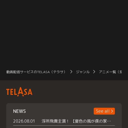
動画配信サービスのTELASA（テラサ）
ジャンル
アニメ一覧（見放
NEWS
See all
2026.08.01
浮所飛貴主演！ 【夏色の風が僕の家にやってきた】 本日よりテラサで独占配信スタート！