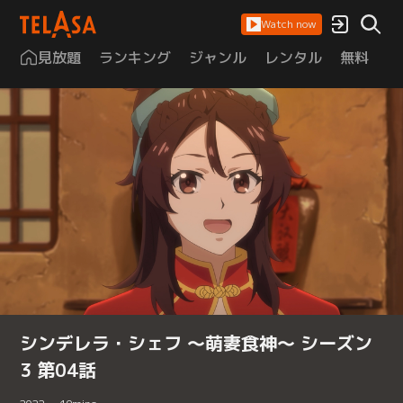
Watch now
見放題
ランキング
ジャンル
レンタル
無料
は
シンデレラ・シェフ ～萌妻食神～ シーズン
3 第04話