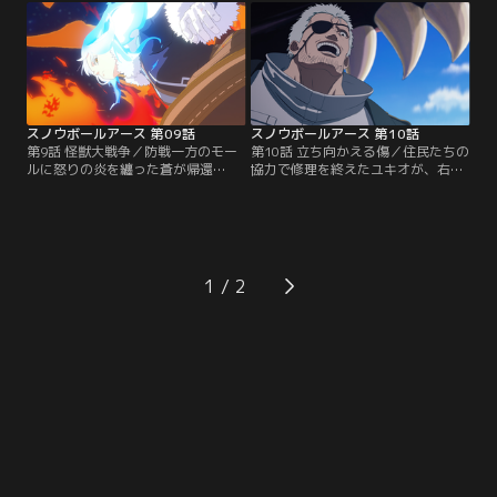
前に、徐々に追い詰められていく。
た！村長が起動した秘密の「対怪獣
絶体絶命の窮地で、戦況を打開する
防衛システム」の力で怪獣の猛攻を
ために鉄男がとった手段は…初めて
しのぐ総力戦！“救世主”の到着ま
のコミュニケーション！
で、住人たちは持ちこたえられるの
か！？
スノウボールアース 第09話
スノウボールアース 第10話
第9話 怪獣大戦争／防戦一方のモー
第10話 立ち向かえる傷／住民たちの
ルに怒りの炎を纏った蒼が帰還
協力で修理を終えたユキオが、右腕
し、“人間の大地”とともに敵に立ち
を強化した“スノウボール・ランパ
向かう。「E-RDEの灯＜ヴィエルデ
ート”として戦場に復帰！宿敵ヘラ
＞」の怪獣使いに囲まれるが、蒼は
クレスとの再戦が始まる。相模にあ
地形と炎を巧みに操り、敵を翻弄す
らゆる攻撃を見切られる鉄男たち
る。そんな中、かつて「E-RDE＜エ
は、逆転の一手を探るー！「ミシ
ルデ＞」に所属していた村長によっ
マ・モール」と「E-RDEの灯＜ヴィ
1
て、相模の過去が語られる--！
エルデ＞」の戦いはクライマックス
へ！