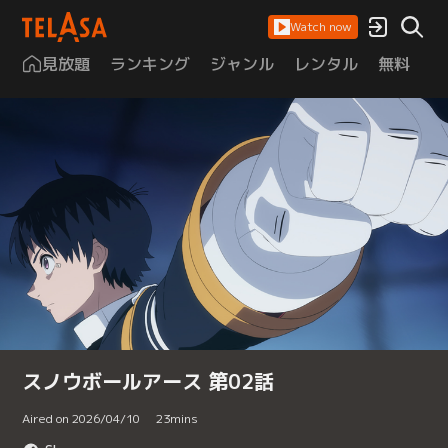
Watch now
見放題
ランキング
ジャンル
レンタル
無料
は
スノウボールアース 第02話
Aired on 2026/04/10
23
mins