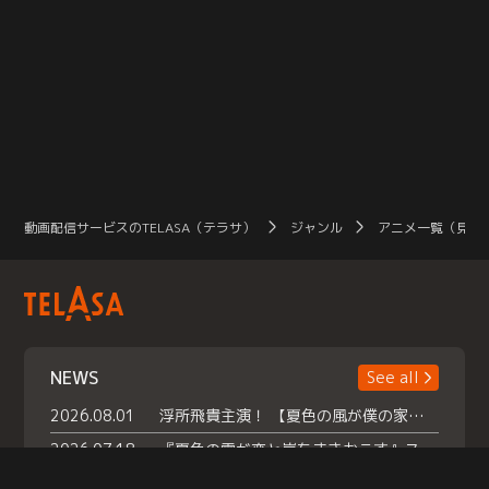
動画配信サービスのTELASA（テラサ）
ジャンル
アニメ一覧（見放
NEWS
See all
2026.08.01
浮所飛貴主演！ 【夏色の風が僕の家にやってきた】 本日よりテラサで独占配信スタート！
2026.07.18
『夏色の雲が恋と嵐をまきおこす』スペシャルメイキング 【Part1】2026年７月18日（土）23時30分～配信スタート！話題のシーンの裏側を大公開！豪華キャスト大集合！ 『武宮家 真夏の家族会議』開催！
2026.07.15
救命医・遥（今田）の《心揺さぶる過去》や、 麻酔科医・権野（船越英一郎）の《謎多きプライベート》など… 《知られざるエピソード》を独占配信！