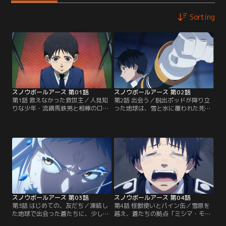
Sorting
スノウボールアース 第01話
スノウボールアース 第02話
第1話 救えなかった救世主／人見知
第2話 出会う／脱出ポッドが降り立
りな少年・流鏑馬鉄男と相棒のロボ
った地球は、雪と氷に覆われた死の
ット・ユキオは、人類の命運を懸け
世界になっていた。鉄男は生き残っ
て銀河怪獣との最終決戦へ挑む！
た人類を探すため、ユキオとの約束
を胸に歩き出す。廃墟で見つけたシ
ョベルカーに乗り、襲い来る銀河怪
獣と戦う中で、生き残りの人類と出
会う！鉄男は念願の“友だち”を作る
ことができるのか！？
スノウボールアース 第03話
スノウボールアース 第04話
第3話 はじめての、友だち／凍結し
第4話 怪獣使いとパイン缶／雪原を
た地球で出会った蒼たちに、少しず
越え、蒼たちの拠点「ミシマ・モー
つ受け入れられる鉄男。しかし安息
ル」へ向かう鉄男とユキオ。生存者