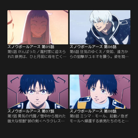
も束の間、鉄男がこれまでに戦って
たちから“救世主”として熱烈な歓迎
きたものとは異なる姿の銀河怪獣に
を受ける鉄男は、蒼や瀧村と関わる
襲われる。人々が一斉に逃げる中、
中で、久々の文明と人の温かさに触
ただ一人で怪獣に立ち向かう鉄男。
れる。だが、極寒の世界でなぜここ
圧倒的な力の前に窮地に陥るが、絶
だけが暖かいのか？モールを救っ
体絶命のその時現れたのは--！
た“ある存在”の秘密が明かされる-
-！
スノウボールアース 第05話
スノウボールアース 第06話
第5話 がんばった／瀧村家に迎えら
第6話 狂気のゆくえ／突如、遠方か
れた鉄男は、ひと月前に母を亡くし
らの狙撃がユキオを襲う。姿を現し
た少女・矧音と出会う。彼女は鉄男
たのは、怪獣を操る少年少女の部隊
に、母の工房で作った“ある物”を見
「E-RDEの灯＜ヴィエルデ＞」。指
せるがー。一方その頃、大佐と呼ば
揮官の相模は、かつて鉄男と同じ
れる謎の男が率いる組織「E-RDEの
「E-RDE＜エルデ＞」に所属し、歪
灯＜ヴィエルデ＞」が、鉄男の生存
んだ正義と激しい嫉妬を抱く男だっ
を知り不穏な動きを見せていた。新
た。過去の因縁と狂気が交錯する
たな敵の影が、静かにミシマ・モー
中、鉄男たちに容赦ない攻撃が繰り
ルに迫りくる！
出される--！
スノウボールアース 第07話
スノウボールアース 第08話
第7話 勇気の代償／雪中から現れた
第8話 ミシマ・モール、起動／急ぎ
強大な怪獣“帥の剣＜ヘラクレス
モールへ帰還する鉄男たちのもと
＞”の猛攻を受ける半壊のユキオ。
に、正体不明の通信が届く。その
鉄男は必死の防戦を繰り広げるが、
時、ミシマ・モールは「E-RDEの灯
敵の圧倒的な力と計算された戦術の
＜ヴィエルデ＞」の奇襲を受けてい