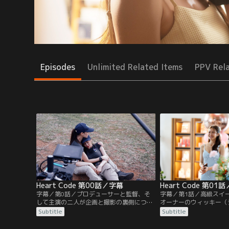
Episodes
Unlimited Related Items
PPV Rel
Heart Code 第00話／字幕
Heart Code 第01
字幕／第0話／プロデューサーと監督、そ
字幕／第1話／高級スイ
して主演の二人が企画と撮影の裏側につい
オーナーのウィッキー（
て語るミニ番組。本格アクションとロマン
親の到着を心待ちにして
Subtitle
Subtitle
スのバランスをとりつつ、気軽に見てもら
いた父親で警察幹部のパ
える作品を目指したという。
かに襲撃されるが、辛く