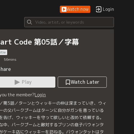
Watch now
Login
eart Code 第05話／字幕
itle
56
mins
Share
Play
Watch Later
 you the member?
Login
／第5話／ターンとウィッキーの仲は深まっていき、ウィ
ーの父パークプームはターンに自分がガンを患っている
を告げ、ウィッキーを守って欲しいと改めて依頼する。
な中、パークプームと敵対するブリンの息子バウォンタ
がケーキ店にウィッキーを訪ねる。バウォンタットはタ