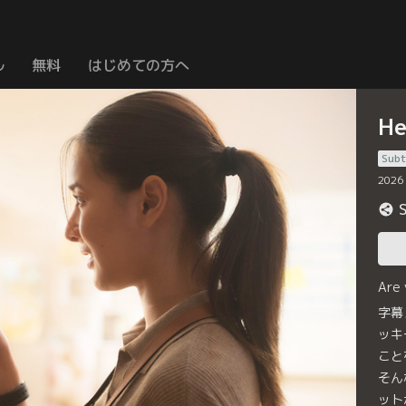
ル
無料
はじめての方へ
H
Subt
2026
Are
字幕
ッキ
こと
そん
ット