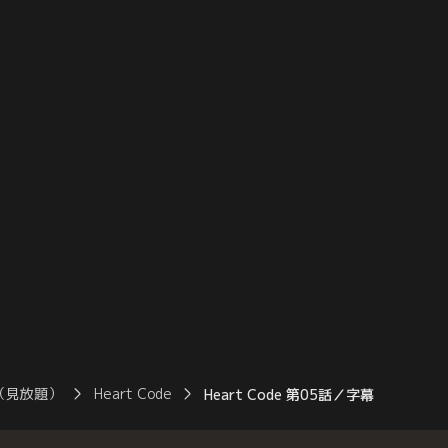
院に運ばれてしまう。ま
ことを明かすと、ターンはショックを受け
父親の警察副長官パーク
る。19年前の父親の死にパークプームが関
に遭っていた。
わっていると確信しているターンは、真相
を暴くために警官になったのだ……
（見放題）
Heart Code
Heart Code 第05話／字幕