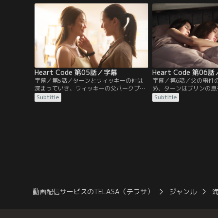
じ花市場で麻薬密売の捕
り、特殊犯罪捜査部隊の
ーン）が潜入捜査を行っ
Heart Code 第05話／字幕
Heart Code 第06
字幕／第5話／ターンとウィッキーの仲は
字幕／第6話／父の事件
深まっていき、ウィッキーの父パークプー
め、ターンはブリンの息
ムはターンに自分がガンを患っていること
に近づく。クラブでバウ
Subtitle
Subtitle
を告げ、ウィッキーを守って欲しいと改め
たターンだが、薬を盛ら
て依頼する。そんな中、パークプームと敵
のピートが助けに駆けつ
対するブリンの息子バウォンタットがケー
なって帰宅したターンは
キ店にウィッキーを訪ねる。バウォンタッ
「あなたは最初で最後の
トはターンにも花束を贈っていた上、妊娠
一方、警察がクラブの強
した恋人のアンヤー医師と争いになる。
リンは追い詰められる。
動画配信サービスのTELASA（テラサ）
ジャンル