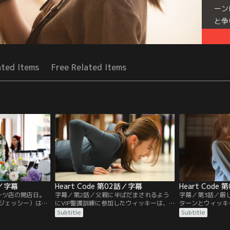
ーン
と争
Mor
Seri
ated Items
Free Related Items
話／字幕
Heart Code 第02話／字幕
Heart Code
ーツ店の開店日。
字幕／第2話／父親に半ばだまされるよう
字幕／第3話／厳
ジェッシー）は父
にVIP警護訓練に参加したウィッキーは、
ターンとウィッキ
いた。花を買って
厳しい指導についていけない。ターンはそ
いく。ウィッキー
Subtitle
Subtitle
ークプームは何者
んなウィッキーを何かと助け、面倒を見
罰を受け、掃除を
も難を逃れる。同
て、せっかく来たのだからがんばってみる
ウィッキーは手伝