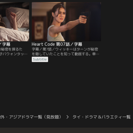
り物が行われてお
ようにと説得する。一方、ウィッキーの父
こし、ターンが病
ターン（トゥンペ
親は依然として何者かに脅かされていた。
た、ウィッキーの
ていた。
プームは車の事故
話／字幕
Heart Code 第07話／字幕
の秘密を探るた
字幕／第7話／ウィッキーはターンが秘密
子バウォンタット
を隠していたことを知って動揺する。単身
ォンタットに会っ
パークプームの救出に向かったターンはブ
Subtitle
れてしまい、相棒
リン親子に捕らわれてしまう。ターンの父
ける。フラフラに
親はブリンの部下に殺されたのだが、当時
、ウィッキーに
その死を自殺に見せかけたのは警官のパー
人」だと告げる。
クプームだった。ブリンは報復にパークプ
制捜査に入り、ブ
ームを殺せとターンに迫る。そこへ、追い
かけてきたウィッキーが現れ……
海外・アジアドラマ一覧（見放題）
タイ・ドラマ＆バラエティ一覧