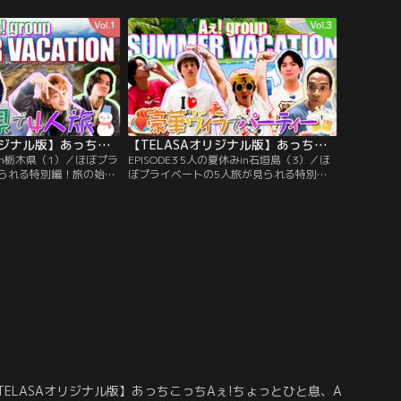
ディナーを楽しむこと
歩くことになった佐野は終始ビビりっぱな
から、2026年のライブ中
し、小島のイタズラにも敏感に反応してし
く約束を取り付ける！？
まう！続いてメリーゴーランドに向かう
全員で写真の撮りあいっ
も、乗り物酔いしやすいという末澤。
【TELASAオリジナル版】あっちこっちAぇ!ちょっとひと息、Aぇ!時間 ～もっとAぇ!旅いきますねん～ ＃04
【TELASAオリジナル版】あっちこっちAぇ!ちょっとひと息、Aぇ!時間 ～もっとAぇ!旅いきますねん～ ＃03
休みin栃木県（1）／ほぼプラ
EPISODE3 5人の夏休みin石垣島（3）／ほ
られる特別編！旅の始ま
ぼプライベートの5人旅が見られる特別
間ぶりに会えたと大はし
編！宿に到着した5人は、ゴージャスな内
たちは、特急列車スペー
装にテンション爆上がり！お酒を飲みなが
木県の日光へ！車中で
ら料理を作る正門に、佐野があーん♡する
ームのトランプ大会が。
と正門が謎のダンスを繰り出す！？料理完
的なヒキをみせる！？罰
成後はまったりトークタイム。スマホの中
撮り変顔姿や、正門の電
の写真を見せながら語られるのは、淡路島
見！
旅行や“リチャ島”伝説の7時間話。
TELASAオリジナル版】あっちこっちAぇ!ちょっとひと息、Aぇ!時間 