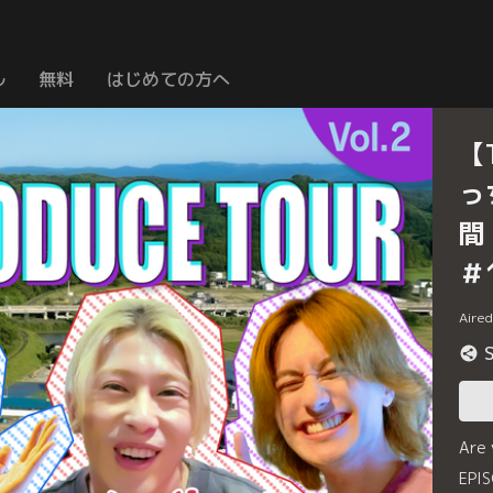
ル
無料
はじめての方へ
【
っ
間
＃
Aire
Are
EP