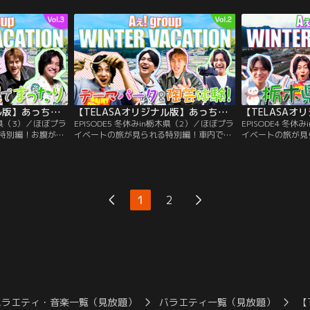
バッティングマシ
場のわんこそば。100杯を目標に挑戦する
えて、船内で高級
ばせるかを競うこ
小島だったが、難なく100杯を完食。「い
に。正門のトーク
野球経験者の正
けるところまでいくで！」と勢いは止まら
に全員でご飯にい
ない！正門は100杯完食したところで終わ
食事を終えると、
ろうとするが…。
こ開始！
【TELASAオリジナル版】あっちこっちAぇ!ちょっとひと息、Aぇ!時間 ～もっとAぇ!旅いきますねん～ ＃06
【TELASAオリジナル版】あっちこっちAぇ!ちょっとひと息、Aぇ!時間 ～もっとAぇ!旅いきますねん～ ＃05
栃木県（3）／ほぼプラ
EPISODE5 冬休みin栃木県（2）／ほぼプラ
EPISODE4 冬
特別編！お腹が減
イベートの旅が見られる特別編！車内で
イベートの旅が見
食べに割烹料理店
は、小島が中学時代に作ったツッコミギャ
りは浅草駅！1週
機嫌の小島は、う
グを初公開！数多くの世界遺産を再現した
ゃぎするメンバー
を口ずさむ！宿に
テーマパークに到着し、大はしゃぎのメン
シアXにのり、栃
さまお風呂タイ
バーたち。しかし、トーク中の相づちを巡
は、負けたら罰ゲ
末澤を労い背中を
り、末澤が小島へクレームを入れる事態
そこで末澤が驚異
1
2
提案で、なぜか正
に！そこからなぜか、誰が相づちが1番う
ゲームの末澤の自
う流れに。
まいのか、相づち合戦がスタート！？
車一発ギャグは必
バラエティ・音楽一覧（見放題）
バラエティ一覧（見放題）
【