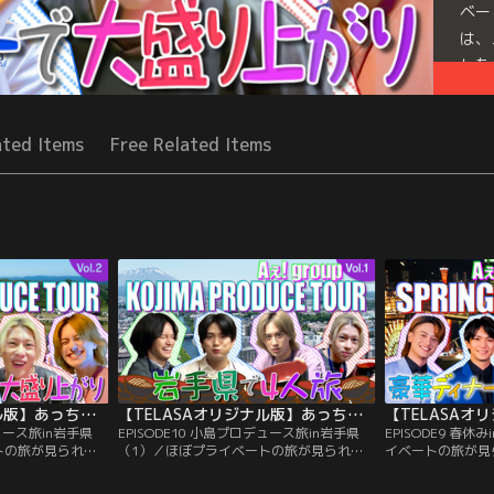
ベー
は、
した
かを
Seri
ated Items
Free Related Items
ひと
とひと息、Aぇ!時間 ～もっとAぇ!旅いきますねん～
【TELASAオリジナル版】あっちこっちAぇ!ちょっとひと息、Aぇ!時間 ～もっとAぇ!旅いきますねん～ ＃11
【TELASAオリジナル版】あっちこっちAぇ!ちょっとひと息、Aぇ!時間 ～もっとAぇ!旅いきますねん～ ＃10
デュース旅in岩手県
EPISODE10 小島プロデュース旅in岩手県
EPISODE9 春
トの旅が見られる
（1）／ほぼプライベートの旅が見られる
イベートの旅が見
かしたい小島は、
特別編！今回は小島考案のプランで岩手県
りを楽しんだメン
ューズメント施設
を大満喫する！まず向かったのは岩手が本
ークルーズの招待