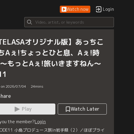
Watch now
Login
TELASAオリジナル版】あっちこ
ちAぇ!ちょっとひと息、Aぇ!時
 ～もっとAぇ!旅いきますねん～
11
d on 2026/07/04
24
mins
Share
Play
Watch Later
 you the member?
Login
ISODE11 小島プロデュース旅in岩手県（2）／ほぼプライ