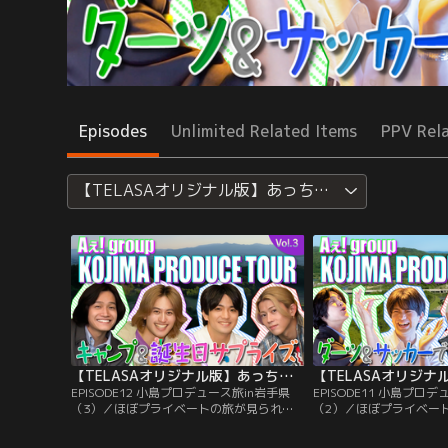
Episodes
Unlimited Related Items
PPV Rel
【TELASAオリジナル版】あっちこっちAぇ!ちょっ
【TELASAオリジナル版】あっちこっちAぇ!ちょっとひと息、Aぇ!時間 ～もっとAぇ!旅いきますねん～ ＃12
EPISODE12 小島プロデュース旅in岩手県
EPISODE11 小島プロ
（3）／ほぼプライベートの旅が見られる
（2）／ほぼプライベー
特別編！キャンプ場へと向かったAぇ!
特別編！みんなで体を動
groupは、料理班と焚き火の火おこし班に
スポーツが楽しめるアミ