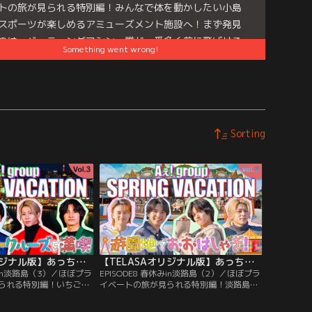
トの旅が見られる特別編！みんなで体を動かしたい小島
スポーツが楽しめるアミューズメント施設へ！まず発見
のは、バッティングマシン。誰が一番多く前に飛ばせる
Something went wrong!
競うことに。トップバッターは野球経験者の正門！
es:
【TELASAオリジナル版】あっちこっちAぇ!ちょっと
息、Aぇ!時間 ～もっとAぇ!旅いきますねん～
Sorting
【TELASAオリジナル版】あっちこっちAぇ!ちょっとひと息、Aぇ!時間 ～もっとAぇ!旅いきますねん～ ＃09
【TELASAオリジナル版】あっちこっちAぇ!ちょっとひと息、Aぇ!時間 ～もっとAぇ!旅いきますねん～ ＃08
休みin淡路島（3）／ほぼプラ
EPISODE8 春休みin淡路島（2）／ほぼプラ
られる特別編！いちご狩
イベートの旅が見られる特別編！淡路島の
バーが車に戻るとディナ
テーマパーク・ONOKOROを満喫するメン
状が。ジャケットに着替
バーはお化け屋敷へ。じゃんけんで先頭を