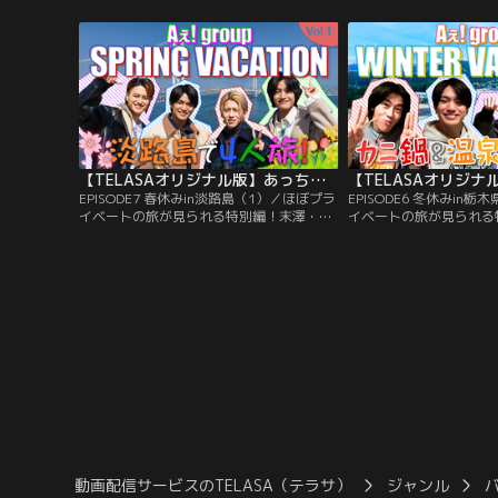
分かれることに。料理担当は正門と小島。
へ！まず発見したのは、
焼きそばを作ることにした小島だが、以前
ン。誰が一番多く前に飛
メンバーに振る舞った際に不評だったこと
とに。トップバッターは
からトラウマが…。
門！
【TELASAオリジナル版】あっちこっちAぇ!ちょっとひと息、Aぇ!時間 ～もっとAぇ!旅いきますねん～ ＃07
EPISODE7 春休みin淡路島（1）／ほぼプラ
EPISODE6 冬休みin
イベートの旅が見られる特別編！末澤・小
イベートの旅が見られる
島・佐野は、別番組に出演していた正門と
ったメンバーは晩御飯を
合流するため、“道の駅あわじ”へ！ポツン
へ！カニ鍋を目の前に上
と1人で立つ正門に佐野は「スターやから
まキングのテーマソング
オーラが違う！」と大爆笑！道の駅で昼食
到着したところで、すぐ
を食べることになった4人、ここで小島が
ム。1日運転してくれた
「うまキング」ではない、新たな食リポを
流す小島。一方、佐野の
披露する！
門はかかとを洗ってもら
動画配信サービスのTELASA（テラサ）
ジャンル