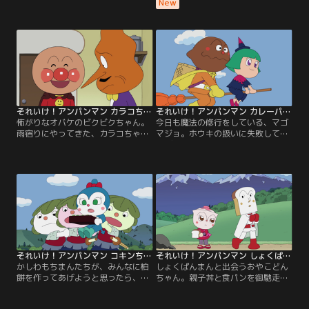
先で、にんにくこぞうに出会うん
いきんまんに、猫人形を見せられ
New
だ。二人が、美味しいうな丼をご馳
て、ピンチになるんだ。その時、カ
走しようとしたら、にんにくこぞう
ンフーの達人、リャンメンさんが、
が、壺と間違えて、サンショウくん
助けてくれかつぶしまんは、自分の
を持って行っちゃった！ 急いで追い
弱さを克服するために、リャンメン
かけるうなどんまんだけど……？
さんと、修行することに！
それいけ！アンパンマン カラコちゃんとビクビクちゃん
それいけ！アンパンマン カレーパンマンとマゴマジョ
怖がりなオバケのビクビクちゃん。
今日も魔法の修行をしている、マゴ
雨宿りにやってきた、カラコちゃん
マジョ。ホウキの扱いに失敗して、
とトンガラシさんを、オバケと勘違
飛ぶのが怖くなっちゃった。そんな
いしちゃったんだ。オバケが苦手
時、ばいきんまんに追われて、大ピ
な、トンガラシさんから、とっても
ンチに！ かけつけたカレーパンマン
怖がられちゃって、大ショック！ だ
が、助けてくれたんだけど、マント
けど、追いかけてきたカラコちゃん
を破かれちゃった。二人は、また飛
と、仲良くなるんだ！
べるようになるかな……？
それいけ！アンパンマン コキンちゃんとかしわもちまん
それいけ！アンパンマン しょくぱんまんとおやこどんちゃん
かしわもちまんたちが、みんなに柏
しょくぱんまんと出会うおやこどん
餅を作ってあげようと思ったら、そ
ちゃん。親子丼と食パンを御馳走し
こへ突然コキンちゃんが！ みんなの
あって、仲良くなるよ。だけど、そ
分の柏餅を食べちゃった！ コキンち
れを知ったドキンちゃんは、ヤキモ