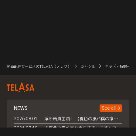
動画配信サービスのTELASA（テラサ）
ジャンル
キッズ・特撮一覧
NEWS
See all
2026.08.01
浮所飛貴主演！ 【夏色の風が僕の家にやってきた】 本日よりテラサで独占配信スタート！
2026.07.18
『夏色の雲が恋と嵐をまきおこす』スペシャルメイキング 【Part1】2026年７月18日（土）23時30分～配信スタート！話題のシーンの裏側を大公開！豪華キャスト大集合！ 『武宮家 真夏の家族会議』開催！