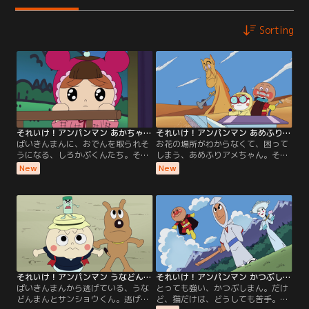
Sorting
それいけ！アンパンマン あかちゃんまんとでんでん一座
それいけ！アンパンマン あめふりアメちゃんとすなおとこ
ばいきんまんに、おでんを取られそ
お花の場所がわからなくて、困って
うになる、しろかぶくんたち。そこ
しまう、あめふりアメちゃん。その
へ、あかちゃんまんが駆けつけて、
時、すなおとこが、現アメちゃん
New
New
ばいきんまんを、追い払ってくれた
を、悪い人だと、勘違いしちゃうん
大活躍の、あかちゃんまんを見て、
だけど、すぐに道を教えてくれるん
大根役者は、あかちゃんまんに、お
だ。お花の場所に向かう、アメちゃ
芝居に出てもらうこどんなお芝居に
ん。そのころ、ばいきんまんが、何
なるのかな？
か悪いことを企んでいて……？
それいけ！アンパンマン うなどんまんとにんにくこぞう
それいけ！アンパンマン かつぶしまんとリャンメンさん
ばいきんまんから逃げている、うな
とっても強い、かつぶしまん。だけ
どんまんとサンショウくん。逃げた
ど、猫だけは、どうしても苦手。ば