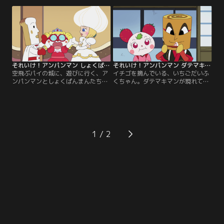
ゃんは、新しく柏餅を作ることにし
チがメラメラ……。ドキンちゃんに
たかしわもちまんたちと一緒に、材
命令された、ばいきんまんは、変装
料を取りに行くんだ。でもそこに、
してしょくぱんまんと、おやこどん
かしわもち姫って人が現れて……？
ちゃんを騙して……？
それいけ！アンパンマン しょくぱんまんとホワイトクリーム姫
それいけ！アンパンマン ダテマキマンといちごだいふくちゃん
空飛ぶパイの城に、遊びに行く、ア
イチゴを摘んでいる、いちごだいふ
ンパンマンとしょくぱんまんたち。
くちゃん。ダテマキマンが現れて、
しょくぱんまんと踊りたい、ドキン
手伝ってくれるんだ。いちごだいふ
ちゃんも、変装してついていくよ。
くちゃんは、優しいダテマキマン
甘くておいしいパイができるまで、
が、大好きになったみたい。二人で
お城のテラスで踊るんだけど、一緒
仲良く、パン工場を目指すんだ。だ
に来ていたばいきんまんが、何かを
けど、何やらばいきんまんたちが、
企んでいて……？
二人を狙っていて……？
1