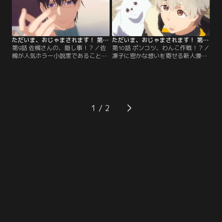
ただいま、おじゃまされます！ 第09話
ただいま、おじゃまされます！ 第10話
第9話 佐槻さんの、隠し事！？／佐
第10話 ポンコツ、わんこ作戦！？／
槻が人気ホラー小説家であることを
凛子に密かな想いを寄せる新人漫画
知った凛子。右沙田は佐槻の正体
家のポメは、“ポンコツわんこ系男
が、かつて凛子に大きな影響を与え
子”の強みを活かした作戦を実行に
た『ヨルンの物語』の作者・蟹澤泉
移す。ポメはみごと凛子からバレン
ではないかと思い至るが……。
タインチョコをもらえるのか！？
1