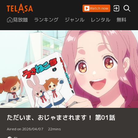
Watch now
見放題
ランキング
ジャンル
レンタル
無料
は
ただいま、おじゃまされます！ 第01話
Aired on 2026/04/07
22
mins