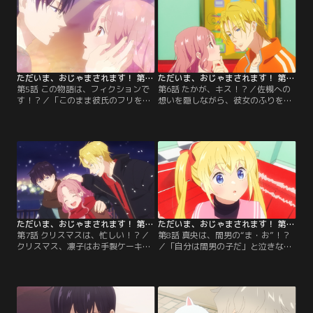
ただいま、おじゃまされます！ 第05話
ただいま、おじゃまされます！ 第06話
第5話 この物語は、フィクションで
第6話 たかが、キス！？／佐槻への
す！？／「このまま彼氏のフリを続
想いを隠しながら、彼女のふりを続
けるのは難しい」と言い出した佐
ける凛子。そんななか佐槻が浮気を
槻。その言葉に思わず涙した凛子
しているという疑惑が浮上し、彼が
に、佐槻は今まで以上に恋人同士ら
いない間に右沙田は凛子のファース
しく振る舞うべく、ある提案をもち
トキスを奪ってしまう。
かける。
ただいま、おじゃまされます！ 第07話
ただいま、おじゃまされます！ 第08話
第7話 クリスマスは、忙しい！？／
第8話 真央は、間男の“ま・お”！？
クリスマス、凛子はお手製ケーキで
／「自分は間男の子だ」と泣きなが
佐槻と右沙田をもてなそうと張り切
ら右沙田の部屋に飛び込んできた
る。だが、佐槻と右沙田はなかなか
妹・真央。右沙田家の複雑な家庭事
帰ってこない。ひとり寂しい聖夜を
情が明らかになり、凛子は右沙田の
過ごす凛子だったが……。
恋人のふりをして両親と会うこと
に！