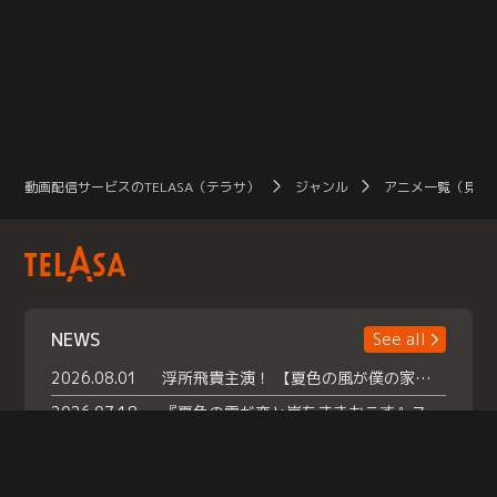
動画配信サービスのTELASA（テラサ）
ジャンル
アニメ一覧（見放
NEWS
See all
2026.08.01
浮所飛貴主演！ 【夏色の風が僕の家にやってきた】 本日よりテラサで独占配信スタート！
2026.07.18
『夏色の雲が恋と嵐をまきおこす』スペシャルメイキング 【Part1】2026年７月18日（土）23時30分～配信スタート！話題のシーンの裏側を大公開！豪華キャスト大集合！ 『武宮家 真夏の家族会議』開催！
2026.07.15
救命医・遥（今田）の《心揺さぶる過去》や、 麻酔科医・権野（船越英一郎）の《謎多きプライベート》など… 《知られざるエピソード》を独占配信！