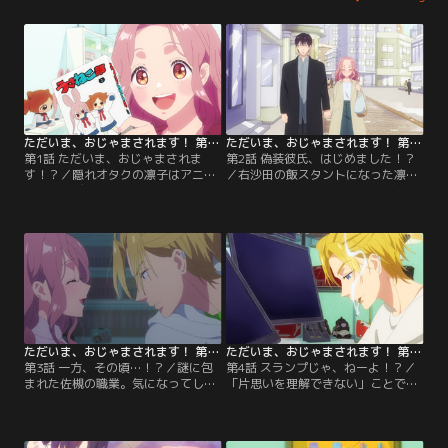
ただいま、おじゃまされます！ 第01話
ただいま、おじゃまされます！ 第02話
第1話 ただいま、おじゃまされま
第2話 偽装彼氏、はじめました！？
す！？／隠れオタクの凛子はアニメ
／右沙田の飯スタントになった凛
を見るたび右隣から抗議の猛烈“壁
子。偽装彼氏・佐槻の思わせぶりな
ドン”を受ける。左隣の佐槻と抗議
態度に翻ろうされる日々のなかで、
すると、壁を蹴破って現れたのは凛
彼女は自身のオタク人生のルーツと
子が大好きな漫画の原作者・右沙田
なった童話との出会いを振り返る。
だった！
ただいま、おじゃまされます！ 第03話
ただいま、おじゃまされます！ 第04話
第3話 一方、その頃…！？／謎に包
第4話 スランプじゃ、ねーよ！？／
まれた佐槻の職業。気になってしか
「片思いを理解できない」ことでス
たがない右沙田は、凛子を連れて留
ランプに陥ってしまった右沙田。凛
守中の佐槻の部屋へと忍び込む。そ
子は、食事も喉を通らなくなってし
こで2人が見たものとは……！？
まった彼を元気づけようとする
が……。