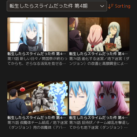
転生したらスライムだった件 第4期
Sorting
転生したらスライムだった件 第4期 第73話
転生したらスライムだった件 第4期 第74話
第73話 新しい日々／開国祭が終わっ
第74話 進化する迷宮／地下迷宮（ダ
てからも、さらなる活気を見せる魔
ンジョン）の改善と高額賞金による
国連邦（テンペスト）。街には冒険
宣伝効果でテコ入れは大成功。運営
者が集まり、地下迷宮（ダンジョ
も軌道に乗り、リムルも一安心。し
ン）も大盛況！ ……のはずが、その
かし今度はルールの穴を突いて攻略
地下迷宮（ダンジョン）に思わぬ問
するチーム緑乱が現れて……。
題があるようで--。
転生したらスライムだった件 第4期 第75話
転生したらスライムだった件 第4期 第76話
第75話 仮魔体チーム結成／地下迷宮
第76話 招待状／チーム緑乱を撃退し
（ダンジョン）用の仮魔体（アバタ
てからも地下迷宮（ダンジョン）で
ー）を手にしたリムルたち。しかし
特訓を続けていたリムルたち。その