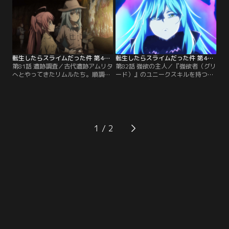
は、暗殺の実行犯であるグレンダの
合（ギルド）との遺跡調査の日が迫
尋問を始める。
っていた。
転生したらスライムだった件 第4期 第81話
転生したらスライムだった件 第4期 第82話
第81話 遺跡調査／古代遺跡アムリタ
第82話 強欲の主人／『強欲者（グリ
へとやってきたリムルたち。順調に
ード）』のユニークスキルを持つマ
調査を進める一行だったが、突如、
リアベルと魔王として覚醒したリム
遺跡の防衛機構が作動し、調査隊に
ル。両者の力の差は明らかだった。
襲い掛かる。さらにはマリアベルが
リムルはマリアベルを倒そうとする
姿を見せて……。
が、そこへユウキが立ちはだかる。
1