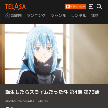
Watch now
見放題
ランキング
ジャンル
レンタル
無料
は
転生したらスライムだった件 第4期 第73話
Aired on 2026/04/03
24
mins