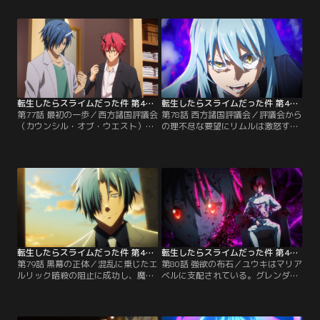
レベルの低い仮魔体（アバター）と
一方で、イングラシア王国の西方諸
連携の取れない戦い方ではチーム緑
国評議会（カウンシル・オブ・ウエ
乱に太刀打ちできない。そこでリム
スト）では魔国連邦（テンペスト）
ルは仲間と特訓を始める。
に関するある議論が交わされてい
た。
転生したらスライムだった件 第4期 第77話
転生したらスライムだった件 第4期 第78話
第77話 最初の一歩／西方諸国評議会
第78話 西方諸国評議会／評議会から
（カウンシル・オブ・ウエスト）か
の理不尽な要望にリムルは激怒す
らの招集を受けて、イングラシア王
る。さらには魔王リムルを討伐せん
国へとやってきたリムルたち。評議
とイングラシア王国のエルリック王
会への参加を希望する魔国連邦（テ
子が現れ、議会は一触即発の事態に
ンペスト）に、議員たちは欲に塗れ
陥るのだった。
た条件を提示する。
転生したらスライムだった件 第4期 第79話
転生したらスライムだった件 第4期 第80話
第79話 黒幕の正体／混乱に乗じたエ
第80話 強欲の布石／ユウキはマリア
ルリック暗殺の阻止に成功し、魔国
ベルに支配されている。グレンダか
連邦（テンペスト）の加盟をもって
ら情報を受け、リムルは自由組合
評議会は無事に終わる。魔国連邦
（ギルド）との交流を避けようと決
（テンペスト）へ戻ったリムルたち
める。しかし、予定していた自由組