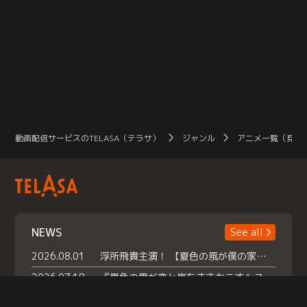
動画配信サービスのTELASA（テラサ）
ジャンル
アニメ一覧（見放
NEWS
See all
2026.08.01
浮所飛貴主演！ 【夏色の風が僕の家にやってきた】 本日よりテラサで独占配信スタート！
2026.07.18
『夏色の雲が恋と嵐をまきおこす』スペシャルメイキング 【Part1】2026年７月18日（土）23時30分～配信スタート！話題のシーンの裏側を大公開！豪華キャスト大集合！ 『武宮家 真夏の家族会議』開催！
2026.07.15
救命医・遥（今田）の《心揺さぶる過去》や、 麻酔科医・権野（船越英一郎）の《謎多きプライベート》など… 《知られざるエピソード》を独占配信！