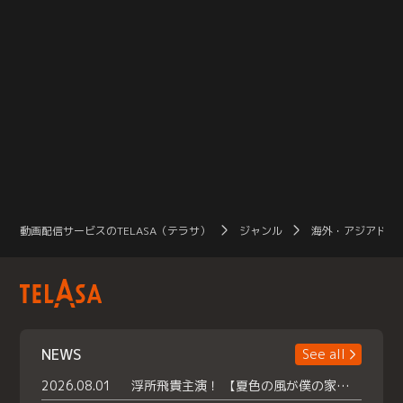
動画配信サービスのTELASA（テラサ）
ジャンル
海外・アジアドラ
NEWS
See all
2026.08.01
浮所飛貴主演！ 【夏色の風が僕の家にやってきた】 本日よりテラサで独占配信スタート！