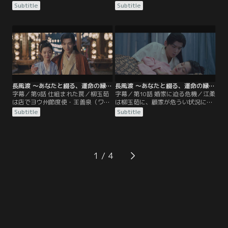
に窮していることを知った柳玉茹
いを進めていたが、契約まであと一
Subtitle
Subtitle
は、機転を利かせて取引を助ける。
歩というところで取引が頓挫してし
万店主から敬意を込めて“柳店主”と
まう。聞けば、洛子商（ルオ・ズー
呼ばれてますます張り切る玉茹を顧
シャン）という商人が顧家の提示価
九思は笑顔で見守るが、十分に稼い
格より大幅に安い商品を用意できる
だら望みどおり離縁すると言われて
上に、納期も一月早くできるらし
心中は複雑だ。そして翌日、2人の
い。翌日、その洛子商という男から
前に、かつて柳玉茹の想い人だった
茶屋に招かれた柳玉茹は、ある取引
葉世安が現れる。
を持ちかけられる。
長風渡 ～あなたと綴る、運命の縁～ 第09話／字幕
長風渡 ～あなたと綴る、運命の縁～ 第10話／字幕
字幕／第9話 仕組まれた罠／柳玉茹
字幕／第10話 婚家に迫る危機／江柔
は店でヨウ州節度使・王善泉（ワ
は柳玉茹に、顧家が危うい状況にあ
ン・シャンチュエン）の息子・王栄
り、災いを避けるにはすみやかにヨ
Subtitle
Subtitle
（ワン・ロン）に絡まれる。駆けつ
ウ州を離れるしかないことを伝え
けた顧九思が王栄の脚を力任せに折
る。顧九思と離縁してヨウ州に残っ
って追い払うが、母・江柔はこれを
てもかまわないと江柔は言い、柳玉
聞いて心穏やかでない。というの
茹に最終判断を委ねる。そして東都
も、江柔の弟である吏部尚書・江河
では、国の財政が逼迫していること
1
（ジャン・ハー）の朝廷での立場が
に業を煮やした皇帝が、戸部尚書・
危くなっているため、今揉め事を起
梁（りょう）王と吏部尚書・江河の
こしてはまずいというのだ。
左遷を命じていた。