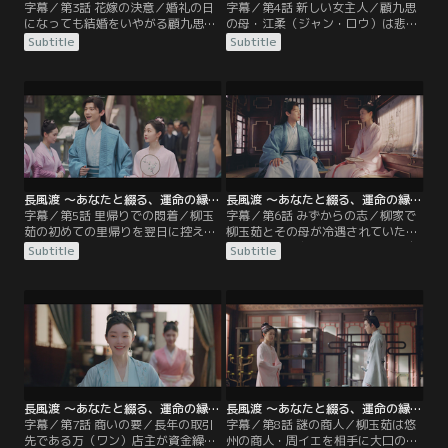
字幕／第3話 花嫁の決意／婚礼の日
字幕／第4話 新しい女主人／顧九思
になっても結婚をいやがる顧九思は
の母・江柔（ジャン・ロウ）は悲し
ぎりぎりまで逃げ回るが、ついにあ
みに沈む柳玉茹を励まし、気分転換
Subtitle
Subtitle
る決意をして婚儀を無事に終わらせ
にと顧家の店舗を案内する。顧家の
る。その後の祝いの席で、柳家で正
当主・顧朗華（グー・ランホワ）は
妻・蘇婉より幅をきかせている側
九思が婚礼の翌日から妓楼に入り浸
室・張月児（チャン・ユエアル）
っていることを詫び、息子のしつけ
が、主だった結納品がすべて柳玉茹
を柳玉茹に委ねる。理解ある義両親
の名義になっていることに不満をあ
の言葉に勇気づけられた柳玉茹は、
らわにするが、それは柳家の状況を
使用人たちを集め、顧九思について
察した顧九思の心遣いだった。
聞き取りを開始。
長風渡 ～あなたと綴る、運命の縁～ 第05話／字幕
長風渡 ～あなたと綴る、運命の縁～ 第06話／字幕
字幕／第5話 里帰りでの悶着／柳玉
字幕／第6話 みずからの志／柳家で
茹の初めての里帰りを翌日に控え、
柳玉茹とその母が冷遇されていたこ
柳家では張月児が妓楼での玉茹の振
とを知った顧九思は、これからは自
Subtitle
Subtitle
る舞いを当主・柳宣（リウ・シュエ
分が守ると玉茹に約束する。夫を見
ン）に告げ口していた。人々の噂に
直した柳玉茹は、勉学に励んで葉世
なって顧家の怒りを買うことを恐れ
安より出世してほしいと伝えるが、
た柳宣は、柳玉茹のしつけがなって
隙あらば遊びたい九思は浮かない顔
いないとして正妻の蘇婉に罰を与え
だ。柳玉茹から休む間もなく勉強す
る。翌日、柳家を訪れた柳玉茹と顧
るよう叱咤されうんざりした九思
九思は両親らとなごやかに歓談する
は、自分の志はないのかと玉茹に問
が…。
いかける。
長風渡 ～あなたと綴る、運命の縁～ 第07話／字幕
長風渡 ～あなたと綴る、運命の縁～ 第08話／字幕
字幕／第7話 商いの要／長年の取引
字幕／第8話 謎の商人／柳玉茹は悠
先である万（ワン）店主が資金繰り
州の商人・周イエを相手に大口の商