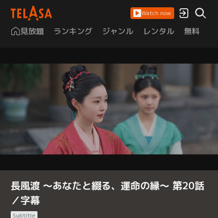
Watch now
見放題
ランキング
ジャンル
レンタル
無料
は
長風渡 ～あなたと綴る、運命の縁～ 第20話
／字幕
Subtitle