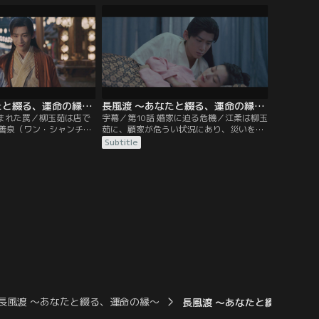
詫び、息子のしつけを柳
恐れた柳宣は、柳玉茹のしつけがなってい
解ある義両親の言葉に勇
ないとして正妻の蘇婉に罰を与える。翌
茹は、使用人たちを集
日、柳家を訪れた柳玉茹と顧九思は両親ら
て聞き取りを開始。
となごやかに歓談するが…。
長風渡 ～あなたと綴る、運命の縁～ 第09話／字幕
長風渡 ～あなたと綴る、運命の縁～ 第10話／字幕
組まれた罠／柳玉茹は店で
字幕／第10話 婚家に迫る危機／江柔は柳玉
善泉（ワン・シャンチュ
茹に、顧家が危うい状況にあり、災いを避
栄（ワン・ロン）に絡ま
けるにはすみやかにヨウ州を離れるしかな
Subtitle
顧九思が王栄の脚を力任
いことを伝える。顧九思と離縁してヨウ州
うが、母・江柔はこれを
に残ってもかまわないと江柔は言い、柳玉
ない。というのも、江柔
茹に最終判断を委ねる。そして東都では、
書・江河（ジャン・ハ
国の財政が逼迫していることに業を煮やし
場が危くなっているた
た皇帝が、戸部尚書・梁（りょう）王と吏
こしてはまずいというの
部尚書・江河の左遷を命じていた。
長風渡 ～あなたと綴る、運命の縁～
長風渡 ～あなたと綴る、運命