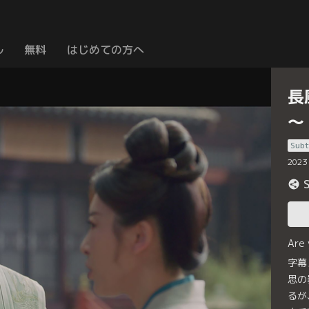
ル
無料
はじめての方へ
長
～
Subt
2023
Are
字幕
思の
るが