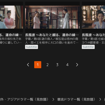
結婚の申し入れを
室・張月児（チャン・ユエアル）が、主だ
浸っていることを
ある葉世安（イ
った結納品がすべて柳玉茹の名義になって
玉茹に委ねる。理
を約束してくれた
いることに不満をあらわにするが、それは
気づけられた柳玉
リャン・チンユ
柳家の状況を察した顧九思の心遣いだっ
め、顧九思につい
た。
長風渡 ～あなたと綴る、運命の縁～ 第07話／字幕
長風渡 ～あなたと綴る、運命の縁～ 第08話／字幕
／長年の取引先であ
字幕／第8話 謎の商人／柳玉茹は悠州の商
字幕／第9話 仕
繰りに窮している
人・周イエを相手に大口の商いを進めてい
ヨウ州節度使・王
機転を利かせて取
たが、契約まであと一歩というところで取
エン）の息子・王
Subtitle
Subtitle
敬意を込めて“柳
引が頓挫してしまう。聞けば、洛子商（ル
れる。駆けつけた
す張り切る玉茹を
オ・ズーシャン）という商人が顧家の提示
せに折って追い払
、十分に稼いだら
価格より大幅に安い商品を用意できる上
聞いて心穏やかで
われて心中は複雑
に、納期も一月早くできるらしい。翌日、
の弟である吏部尚
1
2
3
4
前に、かつて柳玉
その洛子商という男から茶屋に招かれた柳
ー）の朝廷での立
が現れる。
玉茹は、ある取引を持ちかけられる。
め、今揉め事を起
だ。
海外・アジアドラマ一覧（見放題）
華流ドラマ一覧（見放題）