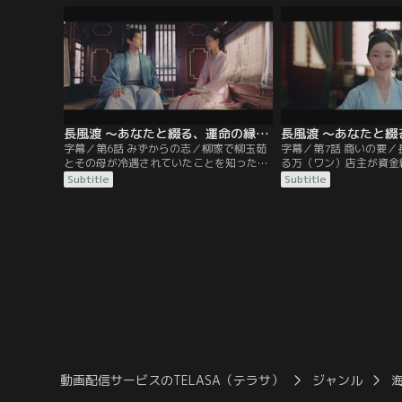
顧家の一人息子・顧九思（グー・ジウス
せようと、急いで柳家に
ー）に売り渡されていた。柳玉茹は皮衣を
する。柳玉茹は想い人で
取り返そうと、会ったこともない顧九思に
エ・シーアン）との結婚
直談判しに行くが、九思は柳玉茹をからか
葉家の女主人・梁青玉（
い…。
ー）に…。
長風渡 ～あなたと綴る、運命の縁～ 第06話／字幕
字幕／第6話 みずからの志／柳家で柳玉茹
字幕／第7話 商いの要
とその母が冷遇されていたことを知った顧
る万（ワン）店主が資金
九思は、これからは自分が守ると玉茹に約
ことを知った柳玉茹は、
Subtitle
Subtitle
束する。夫を見直した柳玉茹は、勉学に励
引を助ける。万店主から
んで葉世安より出世してほしいと伝える
店主”と呼ばれてますま
が、隙あらば遊びたい九思は浮かない顔
顧九思は笑顔で見守るが
だ。柳玉茹から休む間もなく勉強するよう
望みどおり離縁すると言
叱咤されうんざりした九思は、自分の志は
だ。そして翌日、2人の
ないのかと玉茹に問いかける。
茹の想い人だった葉世安
動画配信サービスのTELASA（テラサ）
ジャンル