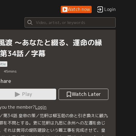
Watch now
Login
風渡 ～あなたと綴る、運命の縁
 第34話／字幕
itle
45
mins
Share
Play
Watch Later
 you the member?
Login
／第34話 皇帝の策／范軒は柳玉茹の命と引き換えに顧九
罪を不問とする。更に范軒は九思に永州への左遷を命じ
、それは黄河の堤防建設という難工事を完成させて、皇