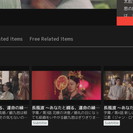
太后
思の
は、
をす
Seri
ated Items
Free Related Items
長風渡 ～あなたと綴る、運命の縁～ 第02話／字幕
長風渡 ～あなたと綴る、運命の縁～ 第03話／字幕
ぬ結婚／顧九思は柳
字幕／第3話 花嫁の決意／婚礼の日になっ
字幕／第4話 新
その気もないのに
ても結婚をいやがる顧九思はぎりぎりまで
江柔（ジャン・ロ
とうそぶく。その
逃げ回るが、ついにある決意をして婚儀を
茹を励まし、気分
Subtitle
Subtitle
両親は、息子が公
無事に終わらせる。その後の祝いの席で、
内する。顧家の当
意中の娘と結婚さ
柳家で正妻・蘇婉より幅をきかせている側
ホワ）は九思が婚