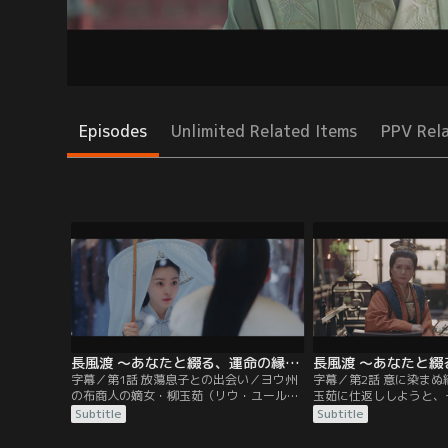
Episodes
Unlimited Related Items
PPV Rel
長風渡 ～あなたと綴る、運命の縁～ 第01話／字幕
字幕／第1話 放蕩息子との出会い／ヨウ州
字幕／第2話 意に染ま
の布商人の嫡女・柳玉茹（リウ・ユール
玉茹に仕返ししようと、
ー）は病弱の母・蘇婉（スー・ワン）の薬
人前で玉茹を絶対に娶る
Subtitle
Subtitle
を買うため自分の皮衣を売ることを思いつ
話を本気にした顧九思の
くが、その皮衣は既に江南一の富豪である
主と結婚させられる前に