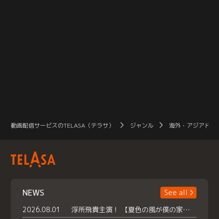
動画配信サービスのTELASA（テラサ）
ジャンル
海外・アジアドラ
NEWS
See all
2026.08.01
浮所飛貴主演！ 【夏色の風が僕の家にやってきた】 本日よりテラサで独占配信スタート！