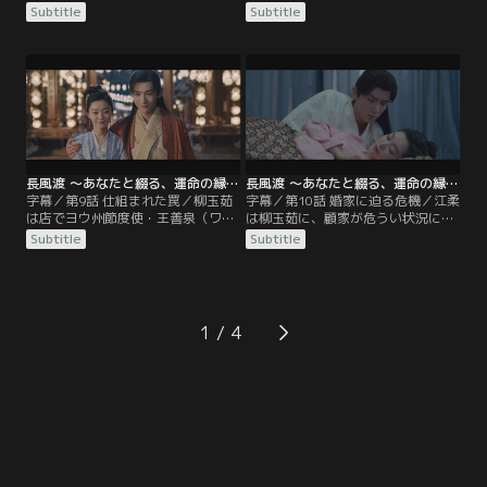
に窮していることを知った柳玉茹
いを進めていたが、契約まであと一
Subtitle
Subtitle
は、機転を利かせて取引を助ける。
歩というところで取引が頓挫してし
万店主から敬意を込めて“柳店主”と
まう。聞けば、洛子商（ルオ・ズー
呼ばれてますます張り切る玉茹を顧
シャン）という商人が顧家の提示価
九思は笑顔で見守るが、十分に稼い
格より大幅に安い商品を用意できる
だら望みどおり離縁すると言われて
上に、納期も一月早くできるらし
心中は複雑だ。そして翌日、2人の
い。翌日、その洛子商という男から
前に、かつて柳玉茹の想い人だった
茶屋に招かれた柳玉茹は、ある取引
葉世安が現れる。
を持ちかけられる。
長風渡 ～あなたと綴る、運命の縁～ 第09話／字幕
長風渡 ～あなたと綴る、運命の縁～ 第10話／字幕
字幕／第9話 仕組まれた罠／柳玉茹
字幕／第10話 婚家に迫る危機／江柔
は店でヨウ州節度使・王善泉（ワ
は柳玉茹に、顧家が危うい状況にあ
ン・シャンチュエン）の息子・王栄
り、災いを避けるにはすみやかにヨ
Subtitle
Subtitle
（ワン・ロン）に絡まれる。駆けつ
ウ州を離れるしかないことを伝え
けた顧九思が王栄の脚を力任せに折
る。顧九思と離縁してヨウ州に残っ
って追い払うが、母・江柔はこれを
てもかまわないと江柔は言い、柳玉
聞いて心穏やかでない。というの
茹に最終判断を委ねる。そして東都
も、江柔の弟である吏部尚書・江河
では、国の財政が逼迫していること
1
（ジャン・ハー）の朝廷での立場が
に業を煮やした皇帝が、戸部尚書・
危くなっているため、今揉め事を起
梁（りょう）王と吏部尚書・江河の
こしてはまずいというのだ。
左遷を命じていた。