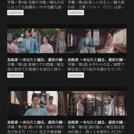
字幕／第3話 花嫁の決意／婚礼の日
字幕／第4話 新しい女主人／顧九思
になっても結婚をいやがる顧九思は
の母・江柔（ジャン・ロウ）は悲し
ぎりぎりまで逃げ回るが、ついにあ
みに沈む柳玉茹を励まし、気分転換
Subtitle
Subtitle
る決意をして婚儀を無事に終わらせ
にと顧家の店舗を案内する。顧家の
る。その後の祝いの席で、柳家で正
当主・顧朗華（グー・ランホワ）は
妻・蘇婉より幅をきかせている側
九思が婚礼の翌日から妓楼に入り浸
室・張月児（チャン・ユエアル）
っていることを詫び、息子のしつけ
が、主だった結納品がすべて柳玉茹
を柳玉茹に委ねる。理解ある義両親
の名義になっていることに不満をあ
の言葉に勇気づけられた柳玉茹は、
らわにするが、それは柳家の状況を
使用人たちを集め、顧九思について
察した顧九思の心遣いだった。
聞き取りを開始。
長風渡 ～あなたと綴る、運命の縁～ 第05話／字幕
長風渡 ～あなたと綴る、運命の縁～ 第06話／字幕
字幕／第5話 里帰りでの悶着／柳玉
字幕／第6話 みずからの志／柳家で
茹の初めての里帰りを翌日に控え、
柳玉茹とその母が冷遇されていたこ
柳家では張月児が妓楼での玉茹の振
とを知った顧九思は、これからは自
Subtitle
Subtitle
る舞いを当主・柳宣（リウ・シュエ
分が守ると玉茹に約束する。夫を見
ン）に告げ口していた。人々の噂に
直した柳玉茹は、勉学に励んで葉世
なって顧家の怒りを買うことを恐れ
安より出世してほしいと伝えるが、
た柳宣は、柳玉茹のしつけがなって
隙あらば遊びたい九思は浮かない顔
いないとして正妻の蘇婉に罰を与え
だ。柳玉茹から休む間もなく勉強す
る。翌日、柳家を訪れた柳玉茹と顧
るよう叱咤されうんざりした九思
九思は両親らとなごやかに歓談する
は、自分の志はないのかと玉茹に問
が…。
いかける。
長風渡 ～あなたと綴る、運命の縁～ 第07話／字幕
長風渡 ～あなたと綴る、運命の縁～ 第08話／字幕
字幕／第7話 商いの要／長年の取引
字幕／第8話 謎の商人／柳玉茹は悠
先である万（ワン）店主が資金繰り
州の商人・周イエを相手に大口の商