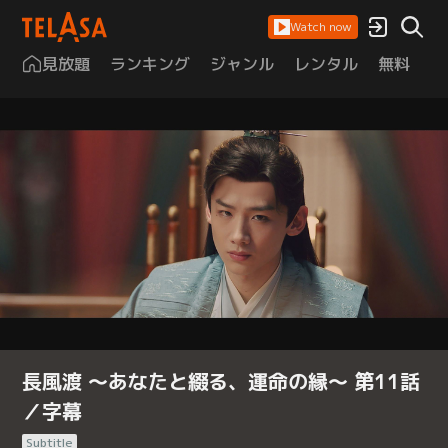
Watch now
見放題
ランキング
ジャンル
レンタル
無料
は
長風渡 ～あなたと綴る、運命の縁～ 第11話
／字幕
Subtitle