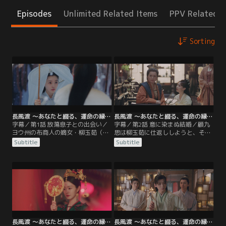
Episodes
Unlimited Related Items
PPV Related I
Sorting
長風渡 ～あなたと綴る、運命の縁～ 第01話／字幕
長風渡 ～あなたと綴る、運命の縁～ 第02話／字幕
字幕／第1話 放蕩息子との出会い／
字幕／第2話 意に染まぬ結婚／顧九
ヨウ州の布商人の嫡女・柳玉茹（リ
思は柳玉茹に仕返ししようと、その
ウ・ユールー）は病弱の母・蘇婉
気もないのに人前で玉茹を絶対に娶
Subtitle
Subtitle
（スー・ワン）の薬を買うため自分
るとうそぶく。その話を本気にした
の皮衣を売ることを思いつくが、そ
顧九思の両親は、息子が公主と結婚
の皮衣は既に江南一の富豪である顧
させられる前に意中の娘と結婚させ
家の一人息子・顧九思（グー・ジウ
ようと、急いで柳家に結婚の申し入
スー）に売り渡されていた。柳玉茹
れをする。柳玉茹は想い人である葉
は皮衣を取り返そうと、会ったこと
世安（イエ・シーアン）との結婚を
もない顧九思に直談判しに行くが、
約束してくれた葉家の女主人・梁青
九思は柳玉茹をからかい…。
玉（リャン・チンユー）に…。
長風渡 ～あなたと綴る、運命の縁～ 第03話／字幕
長風渡 ～あなたと綴る、運命の縁～ 第04話／字幕