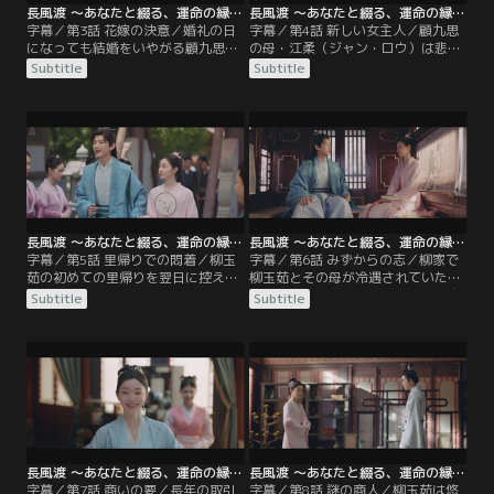
長風渡 ～あなたと綴る、運命の縁～ 第03話／字幕
長風渡 ～あなたと綴る、運命の縁～ 第04話／字幕
字幕／第3話 花嫁の決意／婚礼の日
字幕／第4話 新しい女主人／顧九思
になっても結婚をいやがる顧九思は
の母・江柔（ジャン・ロウ）は悲し
ぎりぎりまで逃げ回るが、ついにあ
みに沈む柳玉茹を励まし、気分転換
Subtitle
Subtitle
る決意をして婚儀を無事に終わらせ
にと顧家の店舗を案内する。顧家の
る。その後の祝いの席で、柳家で正
当主・顧朗華（グー・ランホワ）は
妻・蘇婉より幅をきかせている側
九思が婚礼の翌日から妓楼に入り浸
室・張月児（チャン・ユエアル）
っていることを詫び、息子のしつけ
が、主だった結納品がすべて柳玉茹
を柳玉茹に委ねる。理解ある義両親
の名義になっていることに不満をあ
の言葉に勇気づけられた柳玉茹は、
らわにするが、それは柳家の状況を
使用人たちを集め、顧九思について
察した顧九思の心遣いだった。
聞き取りを開始。
長風渡 ～あなたと綴る、運命の縁～ 第05話／字幕
長風渡 ～あなたと綴る、運命の縁～ 第06話／字幕
字幕／第5話 里帰りでの悶着／柳玉
字幕／第6話 みずからの志／柳家で
茹の初めての里帰りを翌日に控え、
柳玉茹とその母が冷遇されていたこ
柳家では張月児が妓楼での玉茹の振
とを知った顧九思は、これからは自
Subtitle
Subtitle
る舞いを当主・柳宣（リウ・シュエ
分が守ると玉茹に約束する。夫を見
ン）に告げ口していた。人々の噂に
直した柳玉茹は、勉学に励んで葉世
なって顧家の怒りを買うことを恐れ
安より出世してほしいと伝えるが、
た柳宣は、柳玉茹のしつけがなって
隙あらば遊びたい九思は浮かない顔
いないとして正妻の蘇婉に罰を与え
だ。柳玉茹から休む間もなく勉強す
る。翌日、柳家を訪れた柳玉茹と顧
るよう叱咤されうんざりした九思
九思は両親らとなごやかに歓談する
は、自分の志はないのかと玉茹に問
が…。
いかける。
長風渡 ～あなたと綴る、運命の縁～ 第07話／字幕
長風渡 ～あなたと綴る、運命の縁～ 第08話／字幕
字幕／第7話 商いの要／長年の取引
字幕／第8話 謎の商人／柳玉茹は悠