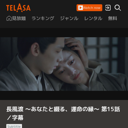
Watch now
見放題
ランキング
ジャンル
レンタル
無料
は
長風渡 ～あなたと綴る、運命の縁～ 第15話
／字幕
Subtitle