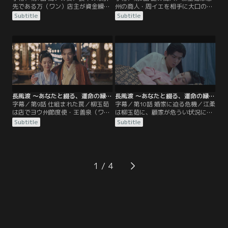
先である万（ワン）店主が資金繰り
州の商人・周イエを相手に大口の商
に窮していることを知った柳玉茹
いを進めていたが、契約まであと一
Subtitle
Subtitle
は、機転を利かせて取引を助ける。
歩というところで取引が頓挫してし
万店主から敬意を込めて“柳店主”と
まう。聞けば、洛子商（ルオ・ズー
呼ばれてますます張り切る玉茹を顧
シャン）という商人が顧家の提示価
九思は笑顔で見守るが、十分に稼い
格より大幅に安い商品を用意できる
だら望みどおり離縁すると言われて
上に、納期も一月早くできるらし
心中は複雑だ。そして翌日、2人の
い。翌日、その洛子商という男から
前に、かつて柳玉茹の想い人だった
茶屋に招かれた柳玉茹は、ある取引
葉世安が現れる。
を持ちかけられる。
長風渡 ～あなたと綴る、運命の縁～ 第09話／字幕
長風渡 ～あなたと綴る、運命の縁～ 第10話／字幕
字幕／第9話 仕組まれた罠／柳玉茹
字幕／第10話 婚家に迫る危機／江柔
は店でヨウ州節度使・王善泉（ワ
は柳玉茹に、顧家が危うい状況にあ
ン・シャンチュエン）の息子・王栄
り、災いを避けるにはすみやかにヨ
Subtitle
Subtitle
（ワン・ロン）に絡まれる。駆けつ
ウ州を離れるしかないことを伝え
けた顧九思が王栄の脚を力任せに折
る。顧九思と離縁してヨウ州に残っ
って追い払うが、母・江柔はこれを
てもかまわないと江柔は言い、柳玉
聞いて心穏やかでない。というの
茹に最終判断を委ねる。そして東都
も、江柔の弟である吏部尚書・江河
では、国の財政が逼迫していること
1
（ジャン・ハー）の朝廷での立場が
に業を煮やした皇帝が、戸部尚書・
危くなっているため、今揉め事を起
梁（りょう）王と吏部尚書・江河の
こしてはまずいというのだ。
左遷を命じていた。