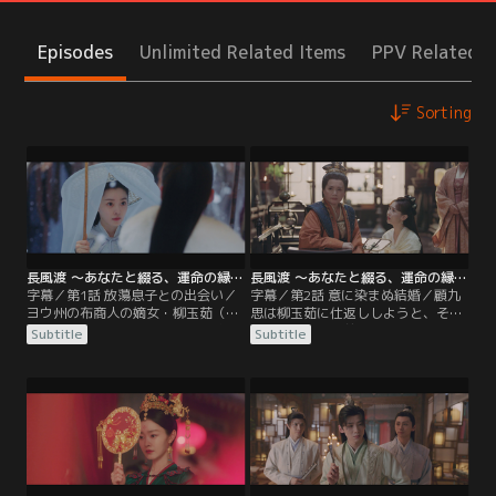
Episodes
Unlimited Related Items
PPV Related I
Sorting
長風渡 ～あなたと綴る、運命の縁～ 第01話／字幕
長風渡 ～あなたと綴る、運命の縁～ 第02話／字幕
字幕／第1話 放蕩息子との出会い／
字幕／第2話 意に染まぬ結婚／顧九
ヨウ州の布商人の嫡女・柳玉茹（リ
思は柳玉茹に仕返ししようと、その
ウ・ユールー）は病弱の母・蘇婉
気もないのに人前で玉茹を絶対に娶
Subtitle
Subtitle
（スー・ワン）の薬を買うため自分
るとうそぶく。その話を本気にした
の皮衣を売ることを思いつくが、そ
顧九思の両親は、息子が公主と結婚
の皮衣は既に江南一の富豪である顧
させられる前に意中の娘と結婚させ
家の一人息子・顧九思（グー・ジウ
ようと、急いで柳家に結婚の申し入
スー）に売り渡されていた。柳玉茹
れをする。柳玉茹は想い人である葉
は皮衣を取り返そうと、会ったこと
世安（イエ・シーアン）との結婚を
もない顧九思に直談判しに行くが、
約束してくれた葉家の女主人・梁青
九思は柳玉茹をからかい…。
玉（リャン・チンユー）に…。