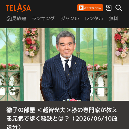
Watch now
見放題
ランキング
ジャンル
レンタル
無料
は
徹子の部屋 ＜越智光夫＞膝の専門家が教え
る元気で歩く秘訣とは？（2026/06/10放
送分）