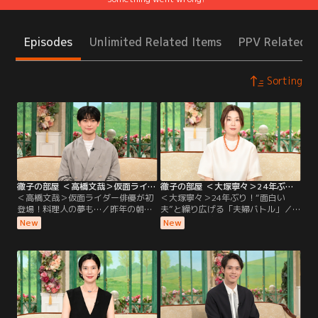
Episodes
Unlimited Related Items
PPV Related I
Sorting
徹子の部屋 ＜高橋文哉＞仮面ライダー俳優が初登場！料理人の夢も…（2026/08/06放送分）
徹子の部屋 ＜大塚寧々＞24年ぶり！“面白い夫”と繰り広げる「夫婦バトル」（2026/08/05放送分）
＜高橋文哉＞仮面ライダー俳優が初
＜大塚寧々＞24年ぶり！“面白い
登場！料理人の夢も…／昨年の朝ド
夫”と繰り広げる「夫婦バトル」／
ラ「あんぱん」に出演し話題になっ
なんと24年ぶりの出演！透明感のあ
New
New
た若手実力派俳優の高橋文哉さんが
る独特の魅力で、ドラマや映画で活
初登場。2019年「仮面ライダーゼロ
躍を続ける大塚寧々さん。実は大塚
ワン」で令和初の仮面ライダーに抜
さんは黒柳と小中高が同じ学校で、
擢されて俳優デビューし、子どもた
自慢の後輩！現在58歳になる大塚さ
ちから大人気に！特別に変身ポーズ
んの初出演は28年前、人生で最大
を披露してもらう一幕も！朝ドラ出
に“太っていた”という理由が…！？
演の反響や、撮影での苦労について
2002年に結婚した夫は、俳優の田辺
も伺う。
誠一さん。