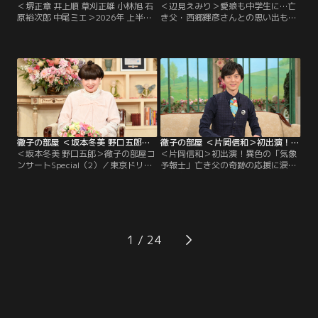
＜堺正章 井上順 草刈正雄 小林旭 石
＜辺見えみり＞愛娘も中学生に…亡
原裕次郎 中尾ミエ＞2026年 上半期
き父・西郷輝彦さんとの思い出も／
傑作選（3）／今日は「2026年 上半
タレントの辺見えみりさんも今年50
期傑作選」と題して、今年の上半期
代になる。黒柳とは10代からの知り
の名場面を厳選してお送りします。
合いで、愛娘が生まれた時は育児日
名コンビ！60年来の友人、堺正章さ
記をプレゼントされ、それは今でも
んと井上順さんの出会いは10代。初
大切に持っているという。 そんな娘
対面では…！？草刈正雄さんは、顔
も今年中学に進み、母親思いの子に
も知らなかったアメリカ人のお父様
育っているらしい。 一方、えみりさ
の消息を求めて渡米したお話を。
んが4歳の時に両親が離婚…。
徹子の部屋 ＜坂本冬美 野口五郎＞徹子の部屋コンサートSpecial（2）（2026/07/27放送分）
徹子の部屋 ＜片岡信和＞初出演！異色の「気象予報士」亡き父の奇跡の応援に涙（2026/07/24放送分）
＜坂本冬美 野口五郎＞徹子の部屋コ
＜片岡信和＞初出演！異色の「気象
ンサートSpecial（2）／東京ドリー
予報士」亡き父の奇跡の応援に涙／
ムパーク・SGCホール有明で開催さ
「羽鳥慎一モーニングショー」でス
れた「徹子の部屋コンサート
トレッチをしながら天気を伝える、
Special」の2日目をお届けします。
異色の気象予報士で大人気、片岡信
出演は坂本冬美さんと野口五郎さ
和さんが初出演！片岡さんがストレ
ん。坂本冬美さんは大ヒット曲「夜
ッチをする事になったのはコロナ禍
桜お七」を意外なエピソードを交え
がきっかけだったが…大学3年の
1
て熱唱！？野口五郎さんはアカペラ
時、俳優として芸能界入りした片岡
やエレキギターも披露し観客を魅
さん、デビューは「戦隊ヒーロー」
了！
だった。