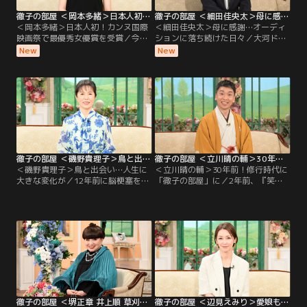
徹子の部屋 ＜岡本多緒＞日本人初！カンヌ国際映画祭で最優秀女優賞を受賞（2026/08/04放送分）
徹子の部屋 ＜細田佳央太＞母に感謝…オーディションに落ち続けた日々（2026/08/03放送分）
＜岡本多緒＞日本人初！カンヌ国際
＜細田佳央太＞母に感謝…オーディ
映画祭で最優秀女優賞を受賞／今日
ションに落ち続けた日々／大河ドラ
のゲストは、モデル・俳優として世
マや朝ドラなど話題作に次々と出演
New
New
界で活躍する岡本多緒さん。映画
し、注目を集める若手実力派俳優の
『急に具合が悪くなる』で、日本人
細田佳央太さんが初登場。昨年の朝
初となるカンヌ国際映画祭の最優秀
ドラ「あんぱん」や大河ドラマ「ど
女優賞を受賞する快挙を成し遂げ
うする家康」への出演で話題を呼ん
た。パリ、ニューヨーク、ミラノ、
だ細田さんだが、実は4歳で自ら
ロンドンの世界4大コレクションで
「テレビの中に入りたい」と言い芸
活躍するトップモデルだが…。
能界入りしたという。
徹子の部屋 ＜磯野貴理子＞鳥と出会い…人生に大きな変化が（2026/07/31放送分）
徹子の部屋 ＜立川晴の輔＞30年前！修行時代に「徹子の部屋」に（2026/07/30放送分）
＜磯野貴理子＞鳥と出会い…人生に
＜立川晴の輔＞30年前！修行時代に
大きな変化が／12年前に脳梗塞を経
「徹子の部屋」に／2年前、『笑
験した磯野貴理子さん、今回は黒柳
点』の新メンバーに選ばれ話題とな
と「楽しい話をしたい」と番組を訪
った立川晴の輔さん。東京農業大学
れた。それは、「鳥」の話。鳥を好
入学後に見に行った立川志の輔さん
きになったことで、鳥の写真を撮ろ
の落語に衝撃を受け、在学中の4年
うとカメラを始め、その写真を発表
間、毎月独演会に通った。卒業後、
するためにSNSも。そして様々な鳥
弟子入りをしたが、その修行時代は
を観察するため、登山を始めるな
過酷。
ど、人生が豊かになったと語る。ま
た、昨年は「終活」を始め…。
徹子の部屋 ＜堺正章 井上順 草刈正雄 小林旭 石原裕次郎 中尾ミエ＞2026年 上半期傑作選（3）（2026/07/29放送分）
徹子の部屋 ＜辺見えみり＞愛娘も中学生に…亡き父・西郷輝彦さんとの思い出も（2026/07/28放送分）