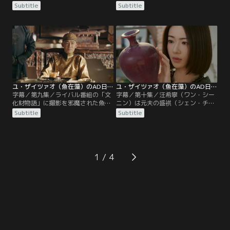
企画で袁迦瑩（ユエン・ジアイン）
チームだったが、「文化財物語」の
Subtitle
Subtitle
に勝利した魚在藻（ユ・ザイツァ
プロデューサー方チュエン（ファ
オ）。だがその後には顧時雍（グ
ン・チュエン）から嫌がらせを受
ー・シーヨン）との和解ディナーが
け、取材できなくなる。会社に戻っ
待っていた。自分の特性がバレるこ
たBチームは次の計画を立てるが、
とを恐れた魚在藻（ユ・ザイツァ
なかなかいい案が思い浮かばない。
オ）は陶唐（タオ・タン）に助けを
そんな中、汪希寧（ワン・シーニ
求める。
ン）の息子 黙黙（モーモー）が母親
を求めて会社に来てしまう。
ユ・ザイツァオ（魚在藻）のAD日記 第09話／字幕
ユ・ザイツァオ（魚在藻）のAD日記 第10話／字幕
字幕／第九集／ライバル番組の「文
字幕／第十集／汪希寧（ワン・シー
化財物語」に撮影を邪魔された魚在
ニン）は元夫の盛祺（シェン・チ
藻（ユ・ザイツァオ）は、別の撮影
ー）に浮気現場の写真を見せ、親権
Subtitle
Subtitle
計画を思いつき、再現映像を交えて
を渡さないと浮気のことをマスコミ
玉器に関する撮影を始める。奇策が
や弁護士にバラすと話す。魚在藻
功を奏し、好評を得る。そんな中、
（ユ・ザイツァオ）は陶磁器作家の
離婚で揉めている汪希寧（ワン・シ
楊綰（ヤン・ワン）の元に取材に行
ーニン）が、不可解な交通事故に巻
くが、彼女は仕事に集中していて取
1
き込まれ、ケガを負ったという知ら
材を受けてもらえない。魚在藻は夫
せが入る。不審に思った魚在藻
の蕭（シアオ）に作品を案内しても
（ユ・ザイツァオ）は…。
らうが…。