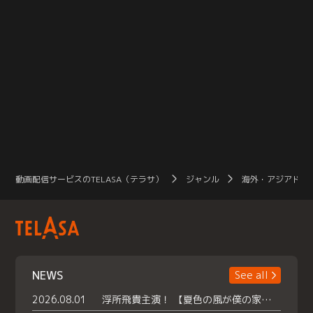
動画配信サービスのTELASA（テラサ）
ジャンル
海外・アジアドラ
NEWS
See all
2026.08.01
浮所飛貴主演！ 【夏色の風が僕の家にやってきた】 本日よりテラサで独占配信スタート！