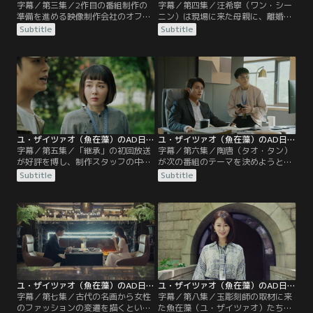
字幕／第三集／2作目の番組制作の
字幕／第四集／汪希寧（ワン・シー
準備を進める映像制作会社のオフィ
ニン）は現場に来た母親に、離婚を
スに、前触れもなく袁迦螢（ユエ
考え直すように言われる。それを目
Subtitle
Subtitle
ン・ジアイン）ディレクターが現れ
撃してしまった魚在藻（ユ・ザイツ
る。袁迦螢（ユエン・ジアイン）
ァオ）は、汪希寧（ワン・シーニ
は、顧時雍（グー・シーヨン）によ
ン）に手を組むことを提案する。つ
って呼び寄せられた、魚在藻（ユ・
づれ織り工房では、林商英（リン・
ザイツァオ）のライバルとなる存在
シャンイン）がつづれ織りと林（リ
だった。魚在藻（ユ・ザイツァオ）
ン）家の関係について話していた。
を辞めさせたい顧時雍（グー・シー
ヨン）は…。
ユ・ザイツァオ（魚在藻）のAD日記 第05話／字幕
ユ・ザイツァオ（魚在藻）のAD日記 第06話／字幕
字幕／第五集／「継承」の初回放送
字幕／第六集／陶唐（タオ・タン）
が好評を博し、制作スタッフの中で
が次の番組のテーマを決めようと魚
お祝いムードが漂う中、魚在藻
在藻（ユ・ザイツァオ）に電話をか
Subtitle
Subtitle
（ユ・ザイツァオ）と袁迦瑩（ユエ
けると、ちょうど魚在藻（ユ・ザイ
ン・ジアイン）は、次回作の企画立
ツァオ）は舒容（シュー・ロン）の
案に闘志を燃やす。一方、陶唐（タ
ストーカーともみ合っているところ
オ・タン）は、曲がったことが嫌い
だった。陶唐（タオ・タン）が慌て
な魚在藻（ユ・ザイツァオ）が感情
て会社に駆けつけ事なきを得るが、
的になって問題行動を起こし、会社
社長は魚在藻（ユ・ザイツァオ）に
を去ることになるのではないかと気
「通報もせず犯人に立ち向かうなん
が気ではない。
てどうかしている」と責める。
ユ・ザイツァオ（魚在藻）のAD日記 第07話／字幕
ユ・ザイツァオ（魚在藻）のAD日記 第08話／字幕
字幕／第七集／古代の名画から女性
字幕／第八集／玉彫刻師の取材に来
のファッションの変遷を描くという
た魚在藻（ユ・ザイツァオ）たちB