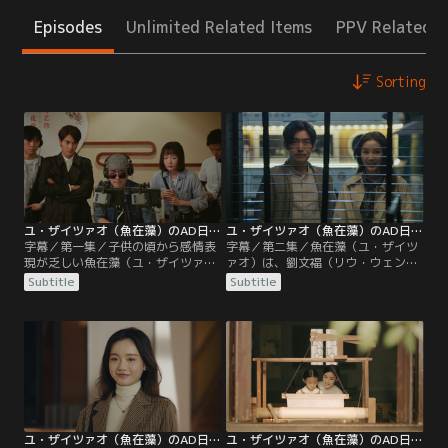
Episodes
Unlimited Related Items
PPV Related I
Sorting
ユ・ザイツァオ（魚在藻）のAD日記 第01話／字幕
ユ・ザイツァオ（魚在藻）のAD日記 第02話／字幕
字幕／第一集／子供の頃から感情表
字幕／第二集／魚在藻（ユ・ザイツ
現が乏しい魚在藻（ユ・ザイツァ
ァオ）は、劉文福（リウ・ウェンフ
オ）は、映像制作会社に入社。同じ
ー）とその娘が仕事のことでもめて
Subtitle
Subtitle
時期に文化財専門家の陶唐（タオ・
いるシーンを撮影し、放送しようと
タン）も、親友に頼まれて番組制作
していた。しかし陶唐（タオ・タ
を手伝うことになる。ある日、陶唐
ン）は猛反対。これを放送するなら
（タオ・タン）が蘇（そ）州博物館
番組を降板すると言い出す。魚在藻
でロケを行っていると、そこにやっ
（ユ・ザイツァオ）は陶唐（タオ・
てきた司会者は穆（ムー）監督と犬
タン）を説得しながら、劉文福（リ
猿の仲の汪希寧（ワン・シーニン）
ウ・ウェンフー）の工房へ。
だった。
ユ・ザイツァオ（魚在藻）のAD日記 第03話／字幕
ユ・ザイツァオ（魚在藻）のAD日記 第04話／字幕