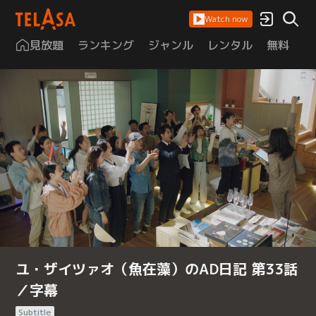
Watch now
見放題
ランキング
ジャンル
レンタル
無料
は
ユ・ザイツァオ（魚在藻）のAD日記 第33話
／字幕
Subtitle