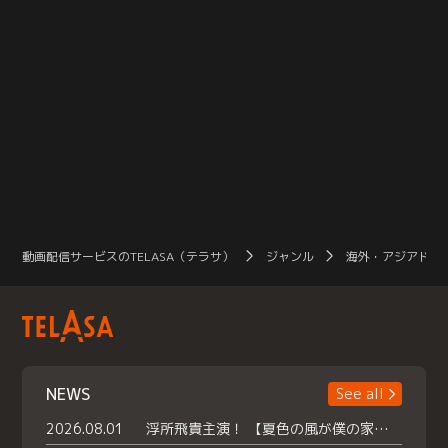
動画配信サービスのTELASA（テラサ）
ジャンル
海外・アジアドラ
NEWS
See all
2026.08.01
浮所飛貴主演！ 【夏色の風が僕の家にやってきた】 本日よりテラサで独占配信スタート！