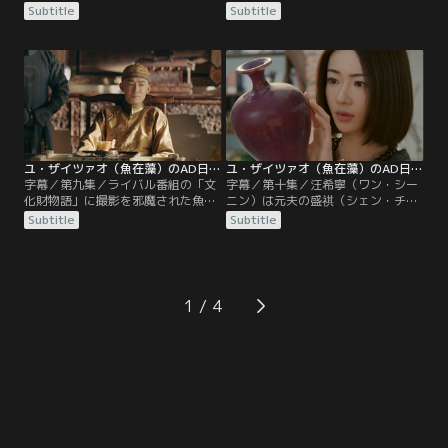
企画で袁迦瑩（ユエン・ジアイン）
チームだったが、「文化財物語」の
Subtitle
Subtitle
に勝利した魚在藻（ユ・ザイツァ
プロデューサー方チュエン（ファ
オ）。だがその後には顧時雍（グ
ン・チュエン）から嫌がらせを受
ー・シーヨン）との和解ディナーが
け、取材できなくなる。会社に戻っ
待っていた。自分の特性がバレるこ
たBチームは次の計画を立てるが、
とを恐れた魚在藻（ユ・ザイツァ
なかなかいい案が思い浮かばない。
オ）は陶唐（タオ・タン）に助けを
そんな中、汪希寧（ワン・シーニ
求める。
ン）の息子 黙黙（モーモー）が母親
を求めて会社に来てしまう。
ユ・ザイツァオ（魚在藻）のAD日記 第09話／字幕
ユ・ザイツァオ（魚在藻）のAD日記 第10話／字幕
字幕／第九集／ライバル番組の「文
字幕／第十集／汪希寧（ワン・シー
化財物語」に撮影を邪魔された魚在
ニン）は元夫の盛祺（シェン・チ
藻（ユ・ザイツァオ）は、別の撮影
ー）に浮気現場の写真を見せ、親権
Subtitle
Subtitle
計画を思いつき、再現映像を交えて
を渡さないと浮気のことをマスコミ
玉器に関する撮影を始める。奇策が
や弁護士にバラすと話す。魚在藻
功を奏し、好評を得る。そんな中、
（ユ・ザイツァオ）は陶磁器作家の
離婚で揉めている汪希寧（ワン・シ
楊綰（ヤン・ワン）の元に取材に行
ーニン）が、不可解な交通事故に巻
くが、彼女は仕事に集中していて取
1
き込まれ、ケガを負ったという知ら
材を受けてもらえない。魚在藻は夫
せが入る。不審に思った魚在藻
の蕭（シアオ）に作品を案内しても
（ユ・ザイツァオ）は…。
らうが…。