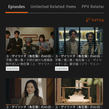
Episodes
Unlimited Related Items
PPV Related I
Sorting
ユ・ザイツァオ（魚在藻）のAD日記 第01話／字幕
ユ・ザイツァオ（魚在藻）のAD日記 第02話／字幕
字幕／第一集／子供の頃から感情表
字幕／第二集／魚在藻（ユ・ザイツ
現が乏しい魚在藻（ユ・ザイツァ
ァオ）は、劉文福（リウ・ウェンフ
オ）は、映像制作会社に入社。同じ
ー）とその娘が仕事のことでもめて
Subtitle
Subtitle
時期に文化財専門家の陶唐（タオ・
いるシーンを撮影し、放送しようと
タン）も、親友に頼まれて番組制作
していた。しかし陶唐（タオ・タ
を手伝うことになる。ある日、陶唐
ン）は猛反対。これを放送するなら
（タオ・タン）が蘇（そ）州博物館
番組を降板すると言い出す。魚在藻
でロケを行っていると、そこにやっ
（ユ・ザイツァオ）は陶唐（タオ・
てきた司会者は穆（ムー）監督と犬
タン）を説得しながら、劉文福（リ
猿の仲の汪希寧（ワン・シーニン）
ウ・ウェンフー）の工房へ。
だった。
ユ・ザイツァオ（魚在藻）のAD日記 第03話／字幕
ユ・ザイツァオ（魚在藻）のAD日記 第04話／字幕