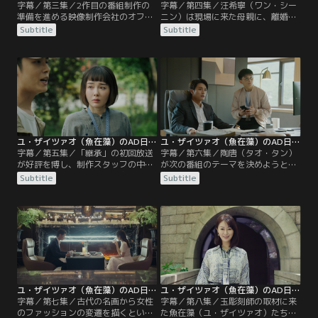
字幕／第三集／2作目の番組制作の
字幕／第四集／汪希寧（ワン・シー
準備を進める映像制作会社のオフィ
ニン）は現場に来た母親に、離婚を
スに、前触れもなく袁迦螢（ユエ
考え直すように言われる。それを目
Subtitle
Subtitle
ン・ジアイン）ディレクターが現れ
撃してしまった魚在藻（ユ・ザイツ
る。袁迦螢（ユエン・ジアイン）
ァオ）は、汪希寧（ワン・シーニ
は、顧時雍（グー・シーヨン）によ
ン）に手を組むことを提案する。つ
って呼び寄せられた、魚在藻（ユ・
づれ織り工房では、林商英（リン・
ザイツァオ）のライバルとなる存在
シャンイン）がつづれ織りと林（リ
だった。魚在藻（ユ・ザイツァオ）
ン）家の関係について話していた。
を辞めさせたい顧時雍（グー・シー
ヨン）は…。
ユ・ザイツァオ（魚在藻）のAD日記 第05話／字幕
ユ・ザイツァオ（魚在藻）のAD日記 第06話／字幕
字幕／第五集／「継承」の初回放送
字幕／第六集／陶唐（タオ・タン）
が好評を博し、制作スタッフの中で
が次の番組のテーマを決めようと魚
お祝いムードが漂う中、魚在藻
在藻（ユ・ザイツァオ）に電話をか
Subtitle
Subtitle
（ユ・ザイツァオ）と袁迦瑩（ユエ
けると、ちょうど魚在藻（ユ・ザイ
ン・ジアイン）は、次回作の企画立
ツァオ）は舒容（シュー・ロン）の
案に闘志を燃やす。一方、陶唐（タ
ストーカーともみ合っているところ
オ・タン）は、曲がったことが嫌い
だった。陶唐（タオ・タン）が慌て
な魚在藻（ユ・ザイツァオ）が感情
て会社に駆けつけ事なきを得るが、
的になって問題行動を起こし、会社
社長は魚在藻（ユ・ザイツァオ）に
を去ることになるのではないかと気
「通報もせず犯人に立ち向かうなん
が気ではない。
てどうかしている」と責める。
ユ・ザイツァオ（魚在藻）のAD日記 第07話／字幕
ユ・ザイツァオ（魚在藻）のAD日記 第08話／字幕
字幕／第七集／古代の名画から女性
字幕／第八集／玉彫刻師の取材に来
のファッションの変遷を描くという
た魚在藻（ユ・ザイツァオ）たちB