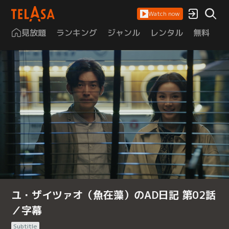
Watch now
見放題
ランキング
ジャンル
レンタル
無料
は
ユ・ザイツァオ（魚在藻）のAD日記 第02話
／字幕
Subtitle