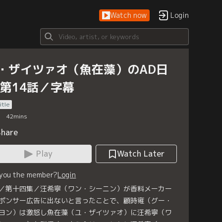
Watch now
Login
・ザイツァオ（魚在藻）のAD日
 第14話／字幕
itle
42
mins
Share
Play
Watch Later
 you the member?
Login
／第十四集／汪希寧（ワン・シーニン）が香料メーカー
ポンサー広告に出ないと言ったことで、顧時雍（グー・
ヨン）は激怒し魚在藻（ユ・ザイツァオ）に汪希寧（ワ