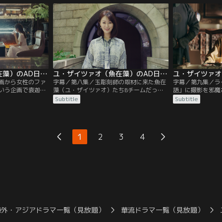
い出す。魚在藻
て呼び寄せられた、魚在藻（ユ・ザイツァ
づれ織り工房では
唐（タオ・タン）
オ）のライバルとなる存在だった。魚在藻
イン）がつづれ織
（リウ・ウェンフ
（ユ・ザイツァオ）を辞めさせたい顧時雍
について話してい
（グー・シーヨン）は…。
ユ・ザイツァオ（魚在藻）のAD日記 第07話／字幕
ユ・ザイツァオ（魚在藻）のAD日記 第08話／字幕
画から女性のファ
字幕／第八集／玉彫刻師の取材に来た魚在
字幕／第九集／ラ
いう企画で袁迦瑩
藻（ユ・ザイツァオ）たちBチームだった
語」に撮影を邪魔
勝利した魚在藻
が、「文化財物語」のプロデューサー方チ
ツァオ）は、別の
Subtitle
Subtitle
がその後には顧時
ュエン（ファン・チュエン）から嫌がらせ
現映像を交えて玉
の和解ディナーが
を受け、取材できなくなる。会社に戻った
る。奇策が功を奏
がバレることを恐
Bチームは次の計画を立てるが、なかなか
中、離婚で揉めて
ァオ）は陶唐（タ
いい案が思い浮かばない。そんな中、汪希
ニン）が、不可解
1
2
3
4
る。
寧（ワン・シーニン）の息子 黙黙（モーモ
れ、ケガを負った
ー）が母親を求めて会社に来てしまう。
審に思った魚在藻
は…。
海外・アジアドラマ一覧（見放題）
華流ドラマ一覧（見放題）