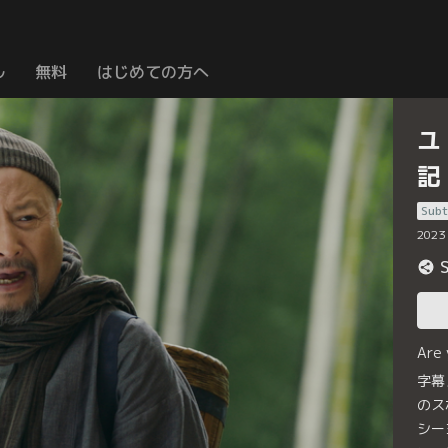
ル
無料
はじめての方へ
ユ
記
Subt
2023
Are
字幕
のス
シー