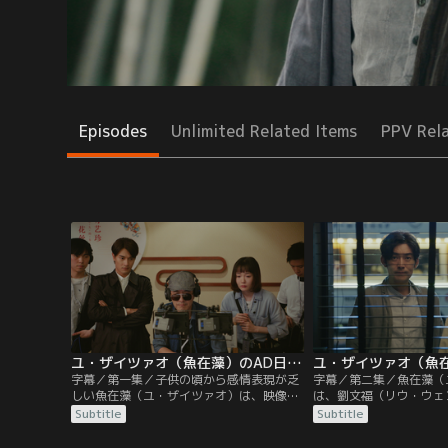
Episodes
Unlimited Related Items
PPV Rel
ユ・ザイツァオ（魚在藻）のAD日記 第01話／字幕
字幕／第一集／子供の頃から感情表現が乏
字幕／第二集／魚在藻（
しい魚在藻（ユ・ザイツァオ）は、映像制
は、劉文福（リウ・ウェ
作会社に入社。同じ時期に文化財専門家の
が仕事のことでもめてい
Subtitle
Subtitle
陶唐（タオ・タン）も、親友に頼まれて番
し、放送しようとしてい
組制作を手伝うことになる。ある日、陶唐
（タオ・タン）は猛反対