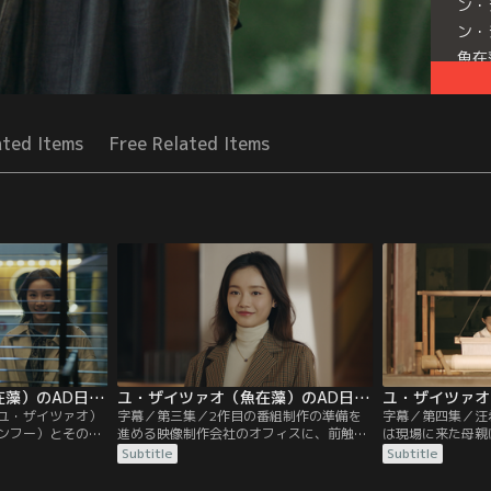
ン・
ン・
魚在
Seri
ated Items
Free Related Items
ユ・ザイツァオ（魚在藻）のAD日記 第02話／字幕
ユ・ザイツァオ（魚在藻）のAD日記 第03話／字幕
ユ・ザイツァオ）
字幕／第三集／2作目の番組制作の準備を
字幕／第四集／汪
ンフー）とその娘
進める映像制作会社のオフィスに、前触れ
は現場に来た母親
るシーンを撮影
もなく袁迦螢（ユエン・ジアイン）ディレ
に言われる。それ
Subtitle
Subtitle
た。しかし陶唐
クターが現れる。袁迦螢（ユエン・ジアイ
藻（ユ・ザイツァ
。これを放送する
ン）は、顧時雍（グー・シーヨン）によっ
シーニン）に手を