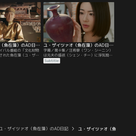
、林商英（リン・シャン
オ・タン）は、曲がったことが嫌いな魚在
りと林（リン）家の関係
藻（ユ・ザイツァオ）が感情的になって問
た。
題行動を起こし、会社を去ることになるの
ではないかと気が気ではない。
ユ・ザイツァオ（魚在藻）のAD日記 第09話／字幕
ユ・ザイツァオ（魚在藻）のAD日記 第10話／字幕
イバル番組の「文化財物
字幕／第十集／汪希寧（ワン・シーニン）
された魚在藻（ユ・ザイ
は元夫の盛祺（シェン・チー）に浮気現場
撮影計画を思いつき、再
の写真を見せ、親権を渡さないと浮気のこ
Subtitle
器に関する撮影を始め
とをマスコミや弁護士にバラすと話す。魚
し、好評を得る。そんな
在藻（ユ・ザイツァオ）は陶磁器作家の楊
いる汪希寧（ワン・シー
綰（ヤン・ワン）の元に取材に行くが、彼
な交通事故に巻き込ま
女は仕事に集中していて取材を受けてもら
という知らせが入る。不
えない。魚在藻は夫の蕭（シアオ）に作品
（ユ・ザイツァオ）
を案内してもらうが…。
ユ・ザイツァオ（魚在藻）のAD日記
ユ・ザイツァオ（魚在藻）のA