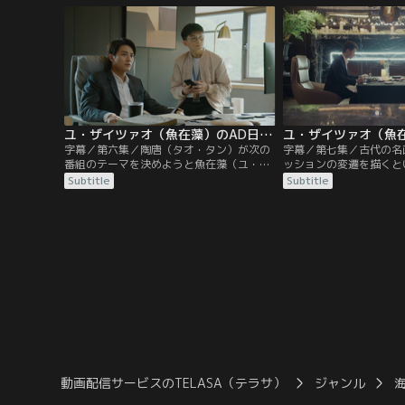
（タオ・タン）が蘇（そ）州博物館でロケ
なら番組を降板すると言
を行っていると、そこにやってきた司会者
（ユ・ザイツァオ）は陶
は穆（ムー）監督と犬猿の仲の汪希寧（ワ
を説得しながら、劉文福
ン・シーニン）だった。
ー）の工房へ。
ユ・ザイツァオ（魚在藻）のAD日記 第06話／字幕
字幕／第六集／陶唐（タオ・タン）が次の
字幕／第七集／古代の名
番組のテーマを決めようと魚在藻（ユ・ザ
ッションの変遷を描くと
イツァオ）に電話をかけると、ちょうど魚
（ユエン・ジアイン）に
Subtitle
Subtitle
在藻（ユ・ザイツァオ）は舒容（シュー・
（ユ・ザイツァオ）。だ
ロン）のストーカーともみ合っているとこ
雍（グー・シーヨン）と
ろだった。陶唐（タオ・タン）が慌てて会
待っていた。自分の特性
社に駆けつけ事なきを得るが、社長は魚在
れた魚在藻（ユ・ザイツ
藻（ユ・ザイツァオ）に「通報もせず犯人
オ・タン）に助けを求め
に立ち向かうなんてどうかしている」と責
める。
動画配信サービスのTELASA（テラサ）
ジャンル